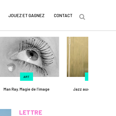
JOUEZ ET GAGNEZ
CONTACT
JAZZ / WORLD
e
Jazz aux Décades, l’esprit de
Ulrika Byttne
famille
l
LETTRE