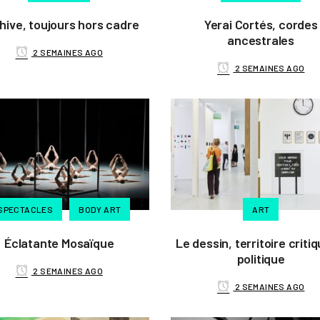
hive, toujours hors cadre
Yerai Cortés, cordes
ancestrales
2 SEMAINES AGO
2 SEMAINES AGO
SPECTACLES
BODY ART
ART
Éclatante Mosaïque
Le dessin, territoire criti
politique
2 SEMAINES AGO
2 SEMAINES AGO