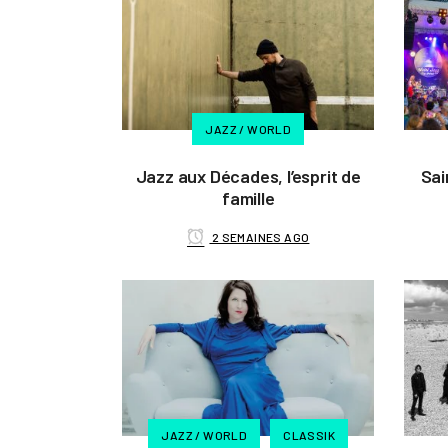
JAZZ / WORLD
Jazz aux Décades, l’esprit de
Sai
famille
2 SEMAINES AGO
JAZZ / WORLD
CLASSIK