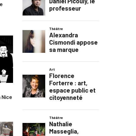
ue
à Nice