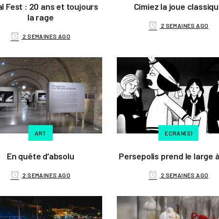
al Fest : 20 ans et toujours
Cimiez la joue classiq
la rage
2 SEMAINES AGO
2 SEMAINES AGO
ART
ECRAN(S)
En quête d’absolu
Persepolis prend le large 
2 SEMAINES AGO
2 SEMAINES AGO