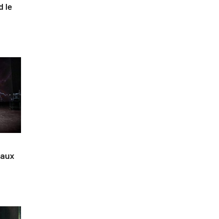
d le
 aux