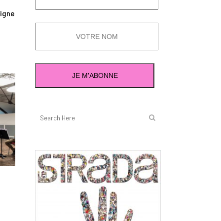
signe
!