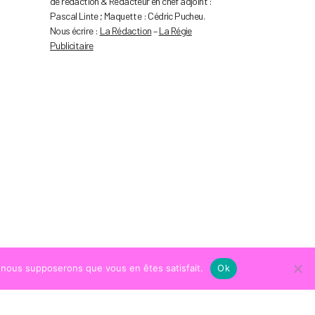
de rédaction & Rédacteur en chef adjoint :
Pascal Linte ; Maquette : Cédric Pucheu.
Nous écrire :
La Rédaction
–
La Régie
Publicitaire
e, nous supposerons que vous en êtes satisfait.
Ok