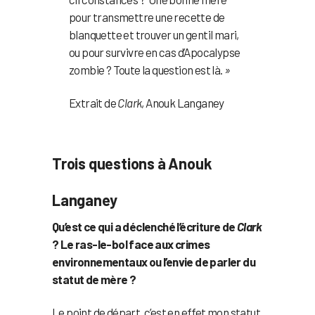
pour transmettre une recette de
blanquette et trouver un gentil mari,
ou pour survivre en cas d’Apocalypse
zombie ? Toute la question est là.
»
Extrait de
Clark
, Anouk Langaney
Trois questions à Anouk
Langaney
Qu’est ce qui a déclenché l’écriture de
Clark
? Le ras-le-bol face aux crimes
environnementaux ou l’envie de parler du
statut de mère ?
Le point de départ, c’est en effet mon statut