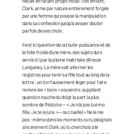
n’était l’effarant projet initial : cet enfant,
Clark, arme par nature entièrement forgée
par une femme qui pousse la manipulation
dans sa confession jusqu’à avouer douter
parfois de ses choix.
Il est ici question de la toute-puissance et de
la folie froide d’une mère, des sujets durs
servis ici par la plume maîtrisée d’Anouk
Langaney. La mère sait alterner les
registres pour tenir sa fille tout au long de la
lettre : un ton faussement léger pour faire
revivre les « bons » souvenirs, suppliant
quand on touche du doigt la part la plus
sombre de l’histoire — «
Je n’ai pas tué ma
fille. Je te le jure
. »— ou cruelle («
Ne le nie
pas : même dans les moments où tu plaignais
sincèrement Clark, où tu cherchais à le