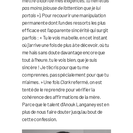
mettre à l’abri de mes exigences, tu n’en étais
pas moins jalouse de l’attention que je lui
portais
»). Pour recouvrir une manipulation
permanente dont l’un des ressorts les plus
efficace est l’apparente sincérité qui surgit
parfois : « Tu le vois ma belle, en cet instant
où j’arrive une fois de plus à te décevoir, où tu
me hais sans doute davantage encore que
tout à l’heure, tu le vois bien, que je suis
sincère ! Je t’écris pour que tu me
comprennes, pas spécialement pour que tu
m’aimes. » Une fois
Clark
refermé, on est
tenté de le reprendre pour vérifier la
cohérence des affirmations de la mère.
Parce que le talent d’Anouk Langaney est en
plus de nous faire douter jusqu’au bout de
cette confession.