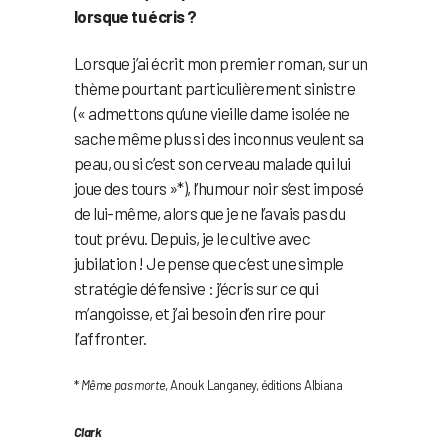
lorsque tu écris ?
Lorsque j’ai écrit mon premier roman, sur un
thème pourtant particulièrement sinistre
(« admettons qu’une vieille dame isolée ne
sache même plus si des inconnus veulent sa
peau, ou si c’est son cerveau malade qui lui
joue des tours »*), l’humour noir s’est imposé
de lui-même, alors que je ne l’avais pas du
tout prévu. Depuis, je le cultive avec
jubilation ! Je pense que c’est une simple
stratégie défensive : j’écris sur ce qui
m’angoisse, et j’ai besoin d’en rire pour
l’affronter.
*
Même pas morte
, Anouk Langaney, éditions Albiana
Clark