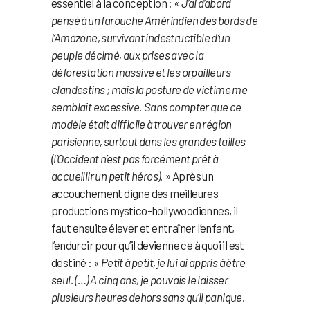
essentiel à la conception :
« J’ai d’abord
pensé à un farouche Amérindien des bords de
l’Amazone, survivant indestructible d’un
peuple décimé, aux prises avec la
déforestation massive et les orpailleurs
clandestins ; mais la posture de victime me
semblait excessive. Sans compter que ce
modèle était difficile à trouver en région
parisienne, surtout dans les grandes tailles
(l’Occident n’est pas forcément prêt à
accueillir un petit héros). »
Après un
accouchement digne des meilleures
productions mystico-hollywoodiennes, il
faut ensuite élever et entraîner l’enfant,
l’endurcir pour qu’il devienne ce à quoi il est
destiné :
« Petit à petit, je lui ai appris à être
seul. (…) A cinq ans, je pouvais le laisser
plusieurs heures dehors sans qu’il panique.