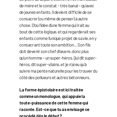
de mère et le constat – très banal – qu’avec
de jeunes enfants, il devient difficile de se
consacrer (ou même de penser) à autre
chose. D’où l’idée d’une femme qui irait au
bout de cette logique, et qui regarderait ses
enfants comme l’unique projet de sa vie, en y
consacrant toute son ambition… Son fils
doit devenir son chef d’œuvre, donc plus
qu’un homme – un super-héros. Qui dit super-
héros, dit super-vilains, et je n’ai eu qu’à
suivre ma pente naturelle pour les trouver du
côté des pollueurs et autres bétonneurs.
La forme épistolaire est ici traitée
comme un monologue, qui appuie la
toute-puissance de cette femme qui
raconte. Est-ce que tu as envisagé ce
procédé dès le début ?