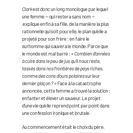
Clark
est donc un long monologue par lequel
une femme — qui restera sans nom —
explique enfin à sa fille, de la manière la plus
rationnelle qui soit pour elle, le plan qu’elle a
projeté pour son frère : en faire le
surhomme qui sauvera le monde. Parce que
le monde est mal barré :
« Combien d’années
à cuire dans le peu de jus qu’il nous reste,
tassés dans nos frontières de pays riches,
comme des cons d’ours polaires sur leur
dernier glaçon ? »
Face à la catastrophe
annoncée, cette femme a trouvé la solution :
enfanter et élever un sauveur. Le projet
d’une vie qu’elle reprend point par point dans
une confession ironique et brutale.
Au commencement était le choix du père,