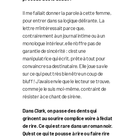
Il me fallait donner la parole à cette femme,
pour entrer dans sa logique délirante. La
lettre m’intéressait parce que,
contrairement à un journal intime ou à un
monologue intérieur, elle n’offre pas de
garantie de sincérité : c’est une
manipulatrice qui écrit, prête à tout pour
convaincre sa destinataire. Elle joue sa vie
sur ce qui peut très bien être un coup de
bluff ! J’avais envie que le lecteur se trouve,
comme je le suis moi-même, contraint de
résister à ce chant de sirène.
Dans
Clark
, on passe des dents qui
grincent au sourire complice voire à l’éclat
de rire. Ce qui est rare dans un roman noir.
Qu’est ce qui te pousse à rire ou faire rire