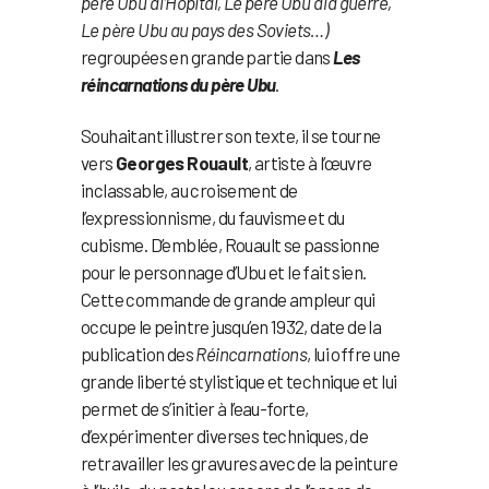
père Ubu à l’Hôpital, Le père Ubu à la guerre,
Le père Ubu au pays des Soviets…)
regroupées en grande partie dans
Les
réincarnations du père Ubu
.
Souhaitant illustrer son texte, il se tourne
vers
Georges Rouault
, artiste à l’œuvre
inclassable, au croisement de
l’expressionnisme, du fauvisme et du
cubisme. D’emblée, Rouault se passionne
pour le personnage d’Ubu et le fait sien.
Cette commande de grande ampleur qui
occupe le peintre jusqu’en 1932, date de la
publication des
Réincarnations
, lui offre une
grande liberté stylistique et technique et lui
permet de s’initier à l’eau-forte,
d’expérimenter diverses techniques, de
retravailler les gravures avec de la peinture