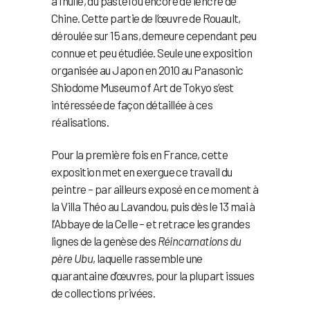
à l’huile, du pastel ou encore de l’encre de
Chine. Cette partie de l’œuvre de Rouault,
déroulée sur 15 ans, demeure cependant peu
connue et peu étudiée. Seule une exposition
organisée au Japon en 2010 au Panasonic
Shiodome Museum of Art de Tokyo s’est
intéressée de façon détaillée à ces
réalisations.
Pour la première fois en France, cette
exposition met en exergue ce travail du
peintre – par ailleurs exposé en ce moment à
la Villa Théo au Lavandou, puis dès le 13 mai à
l’Abbaye de la Celle – et retrace les grandes
lignes de la genèse des
Réincarnations du
père Ubu
, laquelle rassemble une
quarantaine d’œuvres, pour la plupart issues
de collections privées.