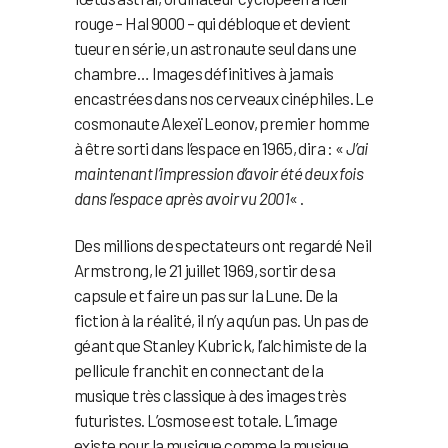
rouge – Hal 9000 – qui débloque et devient
tueur en série, un astronaute seul dans une
chambre… Images définitives à jamais
encastrées dans nos cerveaux cinéphiles. Le
cosmonaute Alexeï Leonov, premier homme
à être sorti dans l’espace en 1965, dira : «
J’ai
maintenant l’impression d’avoir été deux fois
dans l’espace après avoir vu 2001
« .
Des millions de spectateurs ont regardé Neil
Armstrong, le 21 juillet 1969, sortir de sa
capsule et faire un pas sur la Lune. De la
fiction à la réalité, il n’y a qu’un pas. Un pas de
géant que Stanley Kubrick, l’alchimiste de la
pellicule franchit en connectant de la
musique très classique à des images très
futuristes. L’osmose est totale. L’image
existe pour la musique comme la musique