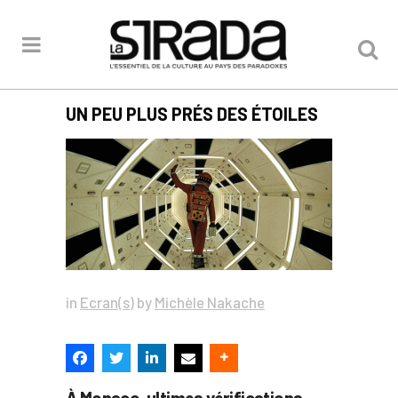
UN PEU PLUS PRÉS DES ÉTOILES
in
Ecran(s)
by
Michèle Nakache
À Monaco, ultimes vérifications