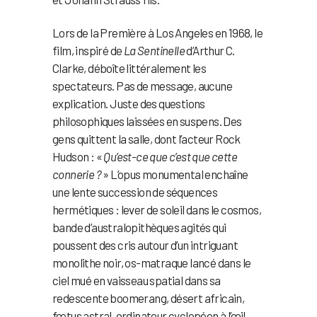
Lors de la Première à Los Angeles en 1968, le
film, inspiré de
La Sentinelle
d’Arthur C.
Clarke, déboîte littéralement les
spectateurs. Pas de message, aucune
explication. Juste des questions
philosophiques laissées en suspens. Des
gens quittent la salle, dont l’acteur Rock
Hudson : «
Qu’est-ce que c’est que cette
connerie ?
» L’opus monumental enchaîne
une lente succession de séquences
hermétiques : lever de soleil dans le cosmos,
bande d’australopithèques agités qui
poussent des cris autour d’un intriguant
monolithe noir, os-matraque lancé dans le
ciel mué en vaisseau spatial dans sa
redescente boomerang, désert africain,
fœtus astral, ordinateur cyclopéen à l’œil