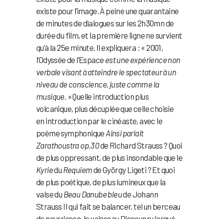
existe pour l’image. À peine une quarantaine
de minutes de dialogues sur les 2h30mn de
durée du film, et la première ligne ne survient
qu’à la 25e minute. Il expliquera : « 2001,
l’Odyssée de l’Espace
est une expérience non
verbale visant à atteindre le spectateur à un
niveau de conscience, juste comme la
musique
. » Quelle introduction plus
volcanique, plus décuplée que celle choisie
en introduction par le cinéaste, avec le
poème symphonique
Ainsi parlait
Zarathoustra op.30
de Richard Strauss ? Quoi
de plus oppressant, de plus insondable que le
Kyrie
du
Requiem
de György Ligeti ? Et quoi
de plus poétique, de plus lumineux que la
valse du
Beau Danube bleu
de Johann
Strauss II qui fait se balancer, tel un berceau
de nourrisson, le vaisseau Discovery largué