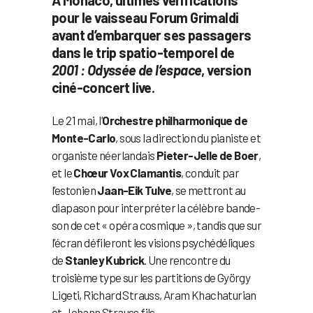
pour le vaisseau Forum Grimaldi
avant d’embarquer ses passagers
dans le trip spatio-temporel de
2001 : Odyssée de l’espace
, version
ciné-concert live.
Le 21 mai, l’
Orchestre philharmonique de
Monte-Carlo
, sous la direction du pianiste et
organiste néerlandais
Pieter-Jelle de Boer
,
et le
Chœur Vox Clamantis
, conduit par
l’estonien
Jaan-Eik Tulve
, se mettront au
diapason pour interpréter la célèbre bande-
son de cet « opéra cosmique », tandis que sur
l’écran défileront les visions psychédéliques
de
Stanley Kubrick
. Une rencontre du
troisième type sur les partitions de György
Ligeti, Richard Strauss, Aram Khachaturian
et Johann Strauss fils.