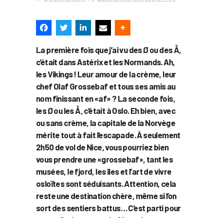
La première fois que j’ai vu des Ø ou des Å,
c’était dans Astérix et les Normands. Ah,
les Vikings ! Leur amour de la crème, leur
chef Olaf Grossebaf et tous ses amis au
nom finissant en «af» ? La seconde fois,
les Ø ou les Å, c’était à Oslo. Eh bien, avec
ou sans crème, la capitale de la Norvège
mérite tout à fait l’escapade. À seulement
2h50 de vol de Nice, vous pourriez bien
vous prendre une «grossebaf», tant les
musées, le fjord, les îles et l’art de vivre
osloïtes sont séduisants. Attention, cela
reste une destination chère, même si l’on
sort des sentiers battus… C’est parti pour