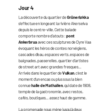
Jour 4
La découverte du quartier de
Grünerløkka
s’effectue en longeant la rivière Akerselva
depuis le centre-ville. Cette balade
comporte nombre d’atouts :
pont
Ankerbrua
avec ces sculptures de Dyre Vaa
évoquant les héros de contes norvégiens,
cascades d’eau, espaces verts, espaces de
baignades, passerelles, quartier d’artistes
de street art avec grandes fresques…
Arrivés dans le quartier de
Vulkan
, c’est le
moment d’un encas ou plus sous la bien
connue
halle de Mathallen
, qui date de 1908,
temple de la gastronomie, avec restos,
cafés, boutiques… assez haut de gamme.
La promenade nous mène jusqu’à deux