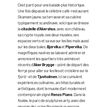
C’est parti pour une balade plus historique.
Une fois dépassé le célèbre café-restaurant
Skansen jaune, sa terrasse et sa cuisine
typiquement scandinave, voici que se dresse
la
citadelle d’Akershus
, avec son château,
sa crypte royale, ses deux musées, ses
espaces verts et sa vue sur les îles mais aussi
sur les deux baies,
Bjørvika
et
Pipervika
. De
magnifiques navires se laissent admirer et
annoncent les quartiers très animés et
récents d’
Aker Brygge
– point de départ des
ferrys pour aller sur les îles et croisière sur le
fjord – et de
Tjuvholmen
. Ici se cumulent
expériences culinaires, architecturales et
artistiques, dont le musée d’art moderne et
contemporain signé
Renzo Piano
. Dans la
foulée, le parc de sculptures arty, avec des
œuvres de Louise Bourgeois ou encore