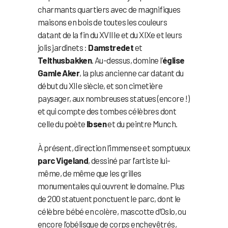
charmants quartiers avec de magnifiques
maisons en bois de toutes les couleurs
datant de la fin du XVIIIe et du XIXe et leurs
jolis jardinets :
Damstredet
et
Telthusbakken
. Au-dessus, domine l’
église
Gamle Aker
, la plus ancienne car datant du
début du XIIe siècle, et son cimetière
paysager, aux nombreuses statues (encore !)
et qui compte des tombes célèbres dont
celle du poète
Ibsen
et du peintre Munch.
À présent, direction l’immense et somptueux
parc Vigeland
, dessiné par l’artiste lui-
même, de même que les grilles
monumentales qui ouvrent le domaine. Plus
de 200 statuent ponctuent le parc, dont le
célèbre bébé en colère, mascotte d’Oslo, ou
encore l’obélisque de corps enchevêtrés,