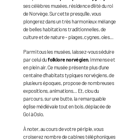
ses célèbres musées, résidence d’été du roi
de Norvège. Sur cette presqu’île, vous
plongerez dans un très harmonieux mélange
de belles habitations traditionnelles, de
culture et de nature – plages, cygnes, oies…
Parmi tous les musées, laissez-vous séduire
par celui du
folklore norvégien
, immense et
en plein air. Ce musée présente plus d’une
centaine d’habitats typiques norvégiens, de
plusieurs époques, propose de nombreuses
expositions, animations… Et, clou du
parcours, sur une butte, la remarquable
église médiévale tout en bois, déplacée de
Gol à Oslo.
À noter, au cours de votre périple, vous
croiserez nombre de cabines téléphoniques