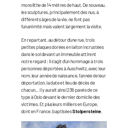
monolithe de 14 mètres de haut. De nouveau,
les sculptures, principalement des nus, à
différents âges de la vie, ne font pas
l’unanimité mais valent largement la visite.
En repartant, au détour d’une rue, trois
petites plaques dorées en laiton incrustées
dans le sol devant un immeuble attirent
notre regard : il s’agit d’un hommage à trois
personnes déportées à Auschwitz, avec leur
nom, leur année de naissance, l’année de leur
déportation, la date et lieu de décès de
chacun… Il y aurait ainsi 236 pavés de ce
type à Oslo devant le dernier domicile des
victimes. Et plusieurs milliers en Europe,
dont en France, baptisées
Stolpersteine
.