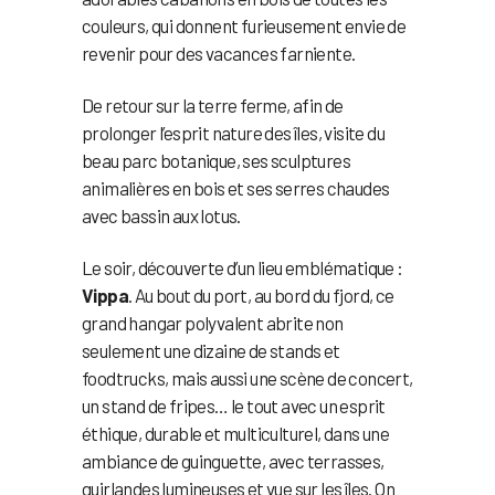
couleurs, qui donnent furieusement envie de
revenir pour des vacances farniente.
De retour sur la terre ferme, afin de
prolonger l’esprit nature des îles, visite du
beau parc botanique, ses sculptures
animalières en bois et ses serres chaudes
avec bassin aux lotus.
Le soir, découverte d’un lieu emblématique :
Vippa
. Au bout du port, au bord du fjord, ce
grand hangar polyvalent abrite non
seulement une dizaine de stands et
foodtrucks, mais aussi une scène de concert,
un stand de fripes… le tout avec un esprit
éthique, durable et multiculturel, dans une
ambiance de guinguette, avec terrasses,
guirlandes lumineuses et vue sur les îles. On