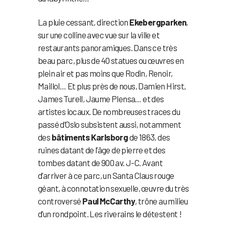
La pluie cessant, direction
Ekebergparken
,
sur une colline avec vue sur la ville et
restaurants panoramiques. Dans ce très
beau parc, plus de 40 statues ou œuvres en
plein air et pas moins que Rodin, Renoir,
Maillol… Et plus près de nous, Damien Hirst,
James Turell, Jaume Plensa… et des
artistes locaux. De nombreuses traces du
passé d’Oslo subsistent aussi, notamment
des
bâtiments Karlsborg
de 1863, des
ruines datant de l’âge de pierre et des
tombes datant de 900 av. J-C. Avant
d’arriver à ce parc, un Santa Claus rouge
géant, à connotation sexuelle, œuvre du très
controversé
Paul McCarthy
, trône au milieu
d’un rondpoint. Les riverains le détestent !