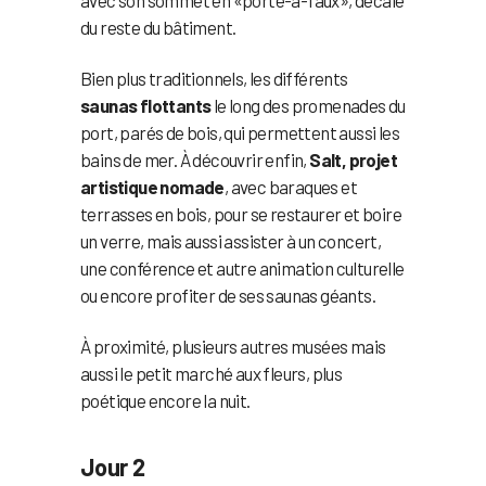
avec son sommet en «porte-à-faux», décalé
du reste du bâtiment.
Bien plus traditionnels, les différents
saunas flottants
le long des promenades du
port, parés de bois, qui permettent aussi les
bains de mer. À découvrir enfin,
Salt, projet
artistique nomade
, avec baraques et
terrasses en bois, pour se restaurer et boire
un verre, mais aussi assister à un concert,
une conférence et autre animation culturelle
ou encore profiter de ses saunas géants.
À proximité, plusieurs autres musées mais
aussi le petit marché aux fleurs, plus
poétique encore la nuit.
Jour 2