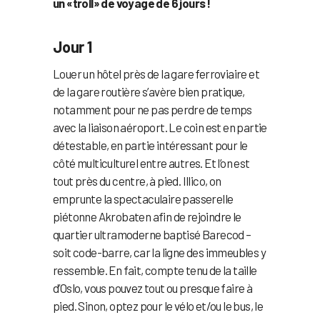
un «troll» de voyage de 6 jours !
Jour 1
Louer un hôtel près de la gare ferroviaire et
de la gare routière s’avère bien pratique,
notamment pour ne pas perdre de temps
avec la liaison aéroport. Le coin est en partie
détestable, en partie intéressant pour le
côté multiculturel entre autres. Et l’on est
tout près du centre, à pied. Illico, on
emprunte la spectaculaire passerelle
piétonne Akrobaten afin de rejoindre le
quartier ultramoderne baptisé Barecod –
soit code-barre, car la ligne des immeubles y
ressemble. En fait, compte tenu de la taille
d’Oslo, vous pouvez tout ou presque faire à
pied. Sinon, optez pour le vélo et/ou le bus, le