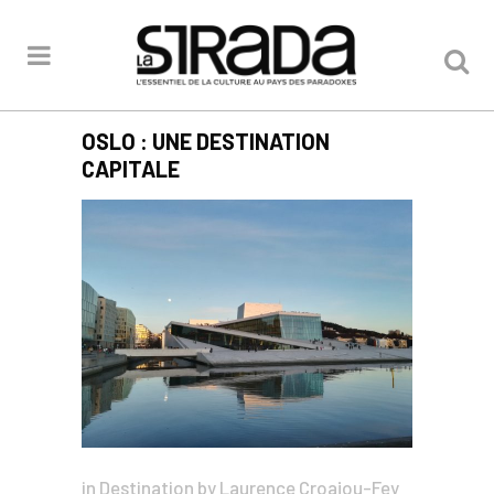
OSLO : UNE DESTINATION
CAPITALE
in
Destination
by
Laurence Croajou-Fey