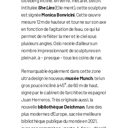
d’iceberg incliné, en verre, métal et béton.
Intitulée
She Lies
(Elle ment), cette sculpture
est signée
Monica Bonvicini
. Cette œuvre
mesure 12m de hauteur et tourne sur son axe
en fonction de l’agitation de l’eau, ce qui lui
permet de refléter la mer et le ciel sous
plusieurs angles. Oslo recèle d’ailleurs un
nombre impressionnant de sculptures en
plein air, à – presque – tous les coins de rue.
Remarquable également dans cette zone
ultra design le nouveau
musée Munch
, tel un
gros pouce incliné à 45°, de 60 m de haut,
signé par le cabinet de l’architecte espagnol
Juan Herreros. Très originale aussi, la
nouvelle
bibliothèque Deichman
, l’une des
plus modernes d’Europe, sacrée meilleure
bibliothèque publique du monde en 2021,