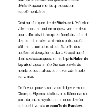
d’Anish Kapoor mérite quelques pas
supplémentaires.
C’est aussi le quartier de
Rådhuset
, l’Hôtel de
ville imposant tout en brique, avec ses deux
tours, d’inspiration expressionniste, qui sert
de point de repère à bien des bateaux. Ce
bâtiment a un autre atout : il abrite des
ateliers et des galeries d’art. Et c’est aussi
dans ses locaux qu’est remis le
prix Nobel de
la paix
chaque année. Sur son parvis, de
nombreuses statues et une vue admirable
sur la mer.
De là, vous pouvez soit vous diriger vers les
Champs-Élysées osloïtes, puis flâner dans le
parc du palais royal et admirer ce dernier,
soit partir vers la
presqu’île de Bygdøy
et