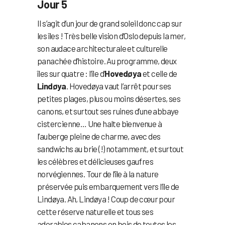
Jour 5
Il s’agit d’un jour de grand soleil donc cap sur
les îles ! Très belle vision d’Oslo depuis la mer,
son audace architecturale et culturelle
panachée d’histoire. Au programme, deux
îles sur quatre : l’île d’
Hovedøya
et celle de
Lindøya
. Hovedøya vaut l’arrêt pour ses
petites plages, plus ou moins désertes, ses
canons, et surtout ses ruines d’une abbaye
cistercienne… Une halte bienvenue à
l’auberge pleine de charme, avec des
sandwichs au brie (!) notamment, et surtout
les célèbres et délicieuses gaufres
norvégiennes. Tour de l’île à la nature
préservée puis embarquement vers l’île de
Lindøya. Ah, Lindøya ! Coup de cœur pour
cette réserve naturelle et tous ses
adorables cabanons en bois de toutes les