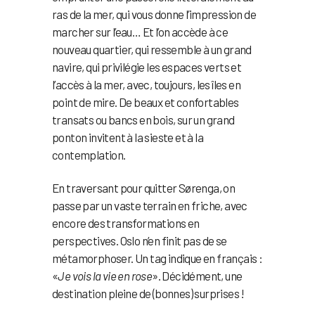
ras de la mer, qui vous donne l’impression de
marcher sur l’eau… Et l’on accède à ce
nouveau quartier, qui ressemble à un grand
navire, qui privilégie les espaces verts et
l’accès à la mer, avec, toujours, les îles en
point de mire. De beaux et confortables
transats ou bancs en bois, sur un grand
ponton invitent à la sieste et à la
contemplation.
En traversant pour quitter Sørenga, on
passe par un vaste terrain en friche, avec
encore des transformations en
perspectives. Oslo n’en finit pas de se
métamorphoser. Un tag indique en français :
«
Je vois la vie en rose
». Décidément, une
destination pleine de (bonnes) surprises !