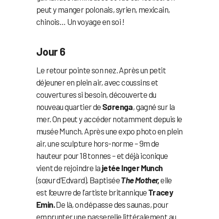
peut y manger polonais, syrien, mexicain,
chinois… Un voyage en soi !
Jour 6
Le retour pointe son nez. Après un petit
déjeuner en plein air, avec coussins et
couvertures si besoin, découverte du
nouveau quartier de
Sørenga
, gagné sur la
mer. On peut y accéder notamment depuis le
musée Munch. Après une expo photo en plein
air, une sculpture hors-norme – 9m de
hauteur pour 18 tonnes – et déjà iconique
vient de rejoindre la
jetée Inger Munch
(sœur d’Edvard). Baptisée
The Mother,
elle
est l’œuvre de l’artiste britannique
Tracey
Emin.
De là, on dépasse des saunas, pour
emprunter une passerelle littéralement au