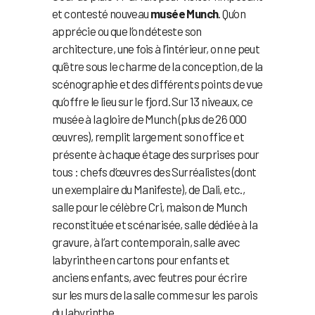
et contesté nouveau
musée Munch
. Qu’on
apprécie ou que l’on déteste son
architecture, une fois à l’intérieur, on ne peut
qu’être sous le charme de la conception, de la
scénographie et des différents points de vue
qu’offre le lieu sur le fjord. Sur 13 niveaux, ce
musée à la gloire de Munch (plus de 26 000
œuvres), remplit largement son office et
présente à chaque étage des surprises pour
tous : chefs d’œuvres des Surréalistes (dont
un exemplaire du Manifeste), de Dali, etc.,
salle pour le célèbre Cri, maison de Munch
reconstituée et scénarisée, salle dédiée à la
gravure, à l’art contemporain, salle avec
labyrinthe en cartons pour enfants et
anciens enfants, avec feutres pour écrire
sur les murs de la salle comme sur les parois
du labyrinthe…