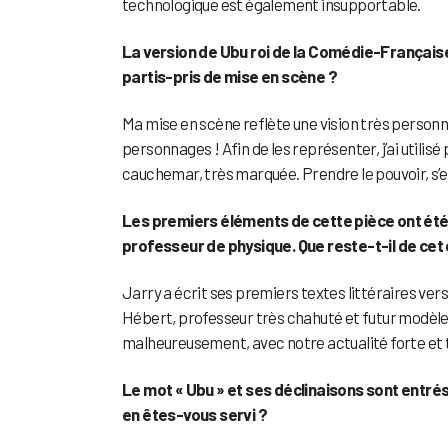
technologique est également insupportable.
La version de Ubu roi de la Comédie-Française 
partis-pris de mise en scène ?
Ma mise en scène reflète une vision très personne
personnages ! Afin de les représenter, j’ai utilis
cauchemar, très marquée. Prendre le pouvoir, s’enr
Les premiers éléments de cette pièce ont été i
professeur de physique. Que reste-t-il de cet 
Jarry a écrit ses premiers textes littéraires vers
Hébert, professeur très chahuté et futur modèle 
malheureusement, avec notre actualité forte et ter
Le mot « Ubu » et ses déclinaisons sont entré
en êtes-vous servi ?