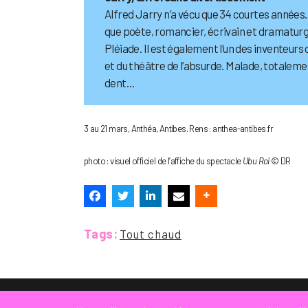
Alfred Jarry n’a vécu que 34 courtes années. 
que poète, romancier, écrivain et dramaturge
Pléiade. Il est également l’un des inventeur
et du théâtre de l’absurde. Malade, totaleme
dent…
3 au 21 mars, Anthéa, Antibes. Rens : anthea-antibes.fr
photo : visuel officiel de l’affiche du spectacle
Ubu Roi
© DR
Tags:
Tout chaud