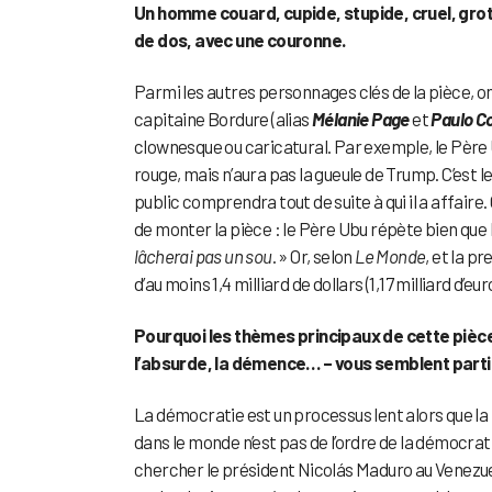
Un homme couard, cupide, stupide, cruel, gro
de dos, avec une couronne.
Parmi les autres personnages clés de la pièce, o
capitaine Bordure (alias
Mélanie Page
et
Paulo Co
clownesque ou caricatural. Par exemple, le Père
rouge, mais n’aura pas la gueule de Trump. C’est
public comprendra tout de suite à qui il a affaire. 
de monter la pièce : le Père Ubu répète bien que la
lâcherai pas un sou
. » Or, selon
Le Monde
, et la p
d’au moins 1,4 milliard de dollars (1,17 milliard d’eu
Pourquoi les thèmes principaux de cette pièce e
l’absurde, la démence… – vous semblent parti
La démocratie est un processus lent alors que la 
dans le monde n’est pas de l’ordre de la démocrati
chercher le président Nicolás Maduro au Venezuela 