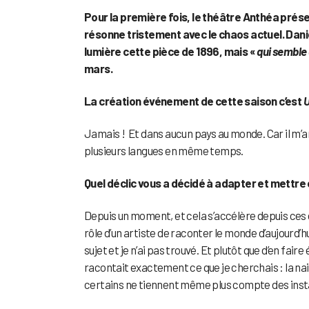
Pour la première fois, le théâtre Anthéa prés
résonne tristement avec le chaos actuel. Danie
lumière cette pièce de 1896, mais «
qui semble 
mars.
La création événement de cette saison c’est
U
Jamais ! Et dans aucun pays au monde. Car il m’a
plusieurs langues en même temps.
Quel déclic vous a décidé à adapter et mettre 
Depuis un moment, et cela s’accélère depuis ces d
rôle d’un artiste de raconter le monde d’aujourd’h
sujet et je n’ai pas trouvé. Et plutôt que d’en faire é
racontait exactement ce que je cherchais : la nai
certains ne tiennent même plus compte des ins