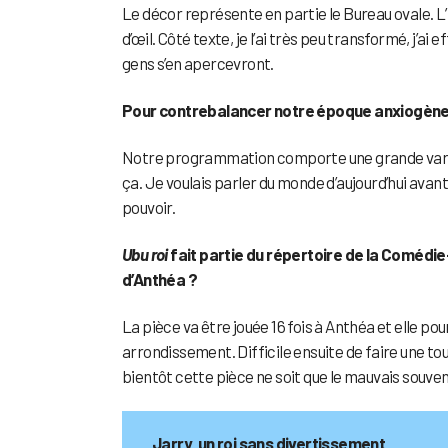
Le décor représente en partie le Bureau ovale. L
d’œil. Côté texte, je l’ai très peu transformé, j’ai
gens s’en apercevront.
Pour contrebalancer notre époque anxiogène,
Notre programmation comporte une grande variété
ça. Je voulais parler du monde d’aujourd’hui avant
pouvoir.
Ubu roi
fait partie du répertoire de la Comédi
d’Anthéa ?
La pièce va être jouée 16 fois à Anthéa et elle pou
arrondissement. Difficile ensuite de faire une to
bientôt cette pièce ne soit que le mauvais souven
Jarry, un roi sans divertissement