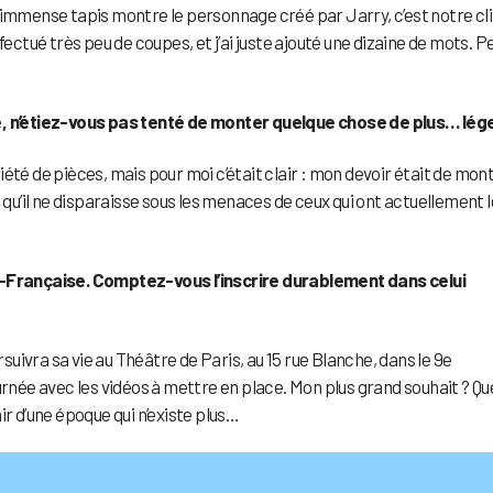
’immense tapis montre le personnage créé par Jarry, c’est notre cl
 effectué très peu de coupes, et j’ai juste ajouté une dizaine de mots. P
 n’étiez-vous pas tenté de monter quelque chose de plus… lége
 de pièces, mais pour moi c’était clair : mon devoir était de mon
 qu’il ne disparaisse sous les menaces de ceux qui ont actuellement l
e-Française. Comptez-vous l’inscrire durablement dans celui
rsuivra sa vie au Théâtre de Paris, au 15 rue Blanche, dans le 9e
urnée avec les vidéos à mettre en place. Mon plus grand souhait ? Qu
ir d’une époque qui n’existe plus…