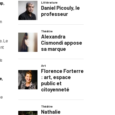
mp,
en
e. Le
ant
is
e,
se