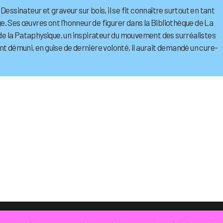
Dessinateur et graveur sur bois, il se fit connaître surtout en tant
. Ses œuvres ont l’honneur de figurer dans la Bibliothèque de La
s de la Pataphysique, un inspirateur du mouvement des surréalistes
nt démuni, en guise de dernière volonté, il aurait demandé un cure-
© COPYRIGHT
LA STRADA