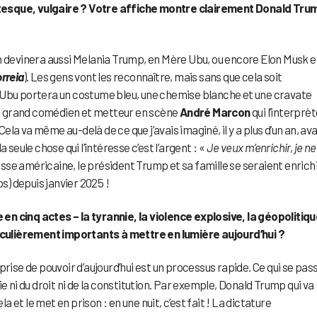
tesque, vulgaire ? Votre affiche montre clairement Donald Tru
n devinera aussi Melania Trump, en Mère Ubu, ou encore Elon Musk 
rreia
). Les gens vont les reconnaître, mais sans que cela soit
 Ubu portera un costume bleu, une chemise blanche et une cravate
 le grand comédien et metteur en scène
André Marcon
qui l’interprèt
Cela va même au-delà de ce que j’avais imaginé, il y a plus d’un an, av
 seule chose qui l’intéresse c’est l’argent : «
Je veux m’enrichir, je ne
resse américaine, le président Trump et sa famille se seraient enrich
ros) depuis janvier 2025 !
n cinq actes – la tyrannie, la violence explosive, la géopolitiqu
culièrement importants à mettre en lumière aujourd’hui ?
prise de pouvoir d’aujourd’hui est un processus rapide. Ce qui se pas
e ni du droit ni de la constitution. Par exemple, Donald Trump qui va
et le met en prison : en une nuit, c’est fait ! La dictature