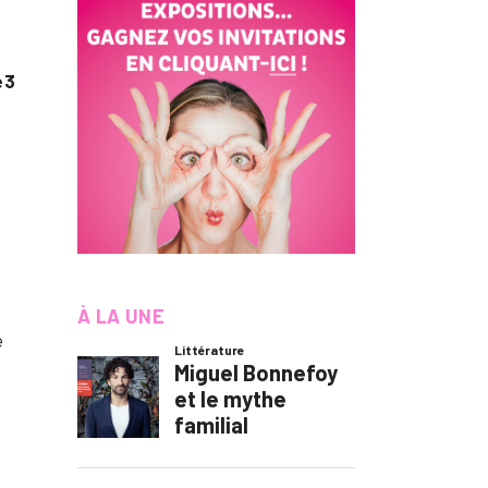
,
e 3
s
À LA UNE
e