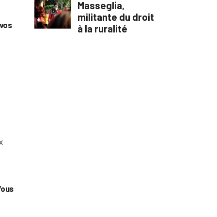
 vos
x
Vous