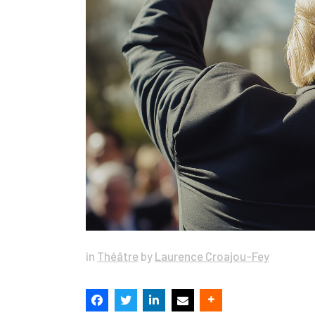
in
Théâtre
by
Laurence Croajou-Fey