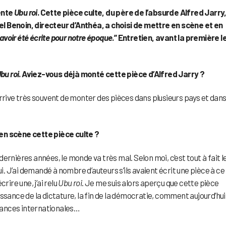
ente
Ubu roi
. Cette pièce culte, du père de l’absurde Alfred Jarry
l Benoin, directeur d’Anthéa, a choisi de mettre en scène et en
avoir été écrite pour notre époque
.” Entretien, avant la première l
bu roi
. Aviez-vous déjà monté cette pièce d’Alfred Jarry ?
rrive très souvent de monter des pièces dans plusieurs pays et dan
en scène cette pièce culte ?
ernières années, le monde va très mal. Selon moi, c’est tout à fait l
ui. J’ai demandé à nombre d’auteurs s’ils avaient écrit une pièce à ce
crire une, j’ai relu
Ubu roi
. Je me suis alors aperçu que cette pièce
ssance de la dictature, la fin de la démocratie, comment aujourd’hui
tances internationales…