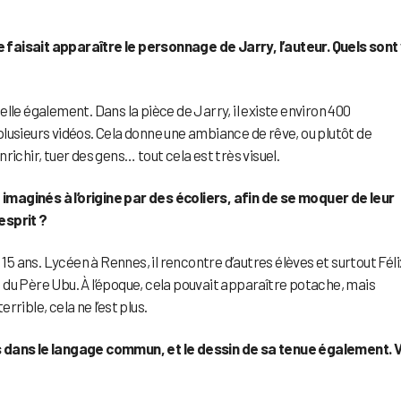
faisait apparaître le personnage de Jarry, l’auteur. Quels sont
lle également. Dans la pièce de Jarry, il existe environ 400
é plusieurs vidéos. Cela donne une ambiance de rêve, ou plutôt de
ichir, tuer des gens… tout cela est très visuel.
maginés à l’origine par des écoliers, afin de se moquer de leur
esprit ?
 15 ans. Lycéen à Rennes, il rencontre d’autres élèves et surtout Féli
du Père Ubu. À l’époque, cela pouvait apparaître potache, mais
rible, cela ne l’est plus.
s dans le langage commun, et le dessin de sa tenue également. 