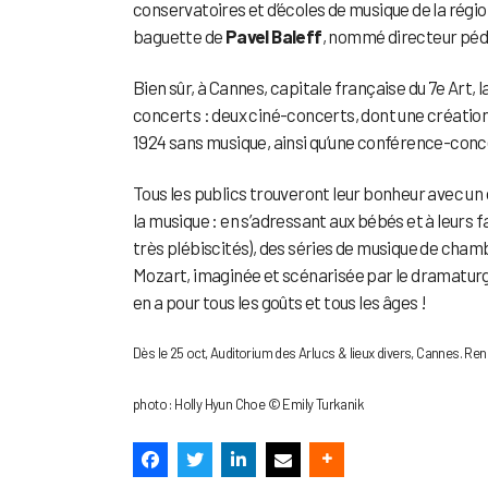
conservatoires et d’écoles de musique de la régi
baguette de
Pavel Baleff
, nommé directeur péd
Bien sûr, à Cannes, capitale française du 7e Art, l
concerts : deux ciné-concerts, dont une création
1924 sans musique, ainsi qu’une conférence-conc
Tous les publics trouveront leur bonheur avec un
la musique : en s’adressant aux bébés et à leurs 
très plébiscités), des séries de musique de chamb
Mozart, imaginée et scénarisée par le dramatur
en a pour tous les goûts et tous les âges !
Dès le 25 oct, Auditorium des Arlucs & lieux divers, Cannes. R
photo : Holly Hyun Choe © Emily Turkanik