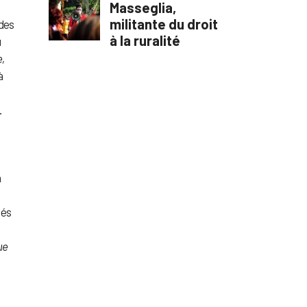
 des
u
,
à
.
a
tés
ue