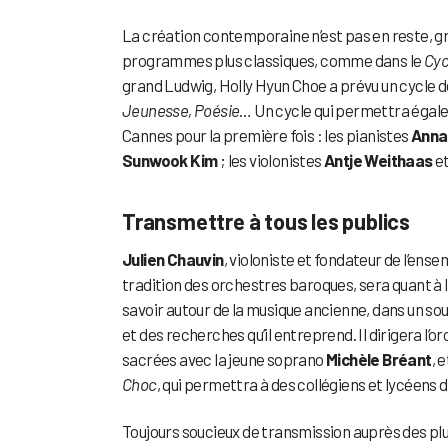
La création contemporaine n’est pas en reste, g
programmes plus classiques, comme dans le
Cyc
grand Ludwig, Holly Hyun Choe a prévu un cycle d
Jeunesse, Poésie
… Un cycle qui permettra égale
Cannes pour la première fois : les pianistes
Anna
Sunwook Kim
; les violonistes
Antje Weithaas
e
Transmettre à tous les publics
Julien Chauvin
, violoniste et fondateur de l’ens
tradition des orchestres baroques, sera quant à l
savoir autour de la musique ancienne, dans un sou
et des recherches qu’il entreprend. Il dirigera 
sacrées avec la jeune soprano
Michèle Bréant
, 
Choc
, qui permettra à des collégiens et lycéens 
Toujours soucieux de transmission auprès des plus