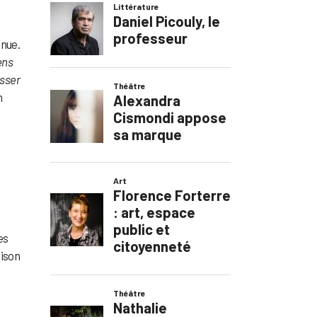
enue.
ens
esser
n
es
aison