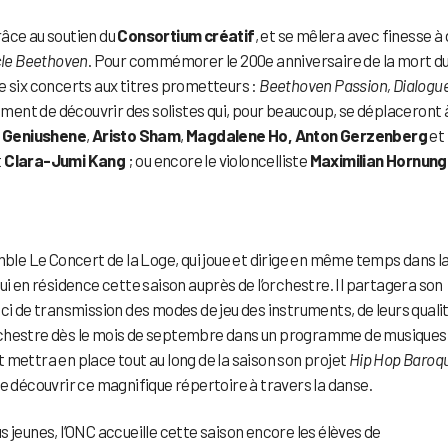
râce au soutien du
Consortium créatif
, et se mêlera avec finesse à
le Beethoven
. Pour commémorer le 200e anniversaire de la mort d
e six concerts aux titres prometteurs :
Beethoven Passion, Dialogue
ment de découvrir des solistes qui, pour beaucoup, se déplaceront 
 Geniushene
,
Aristo Sham
,
Magdalene Ho, Anton Gerzenberg
et
t
Clara-Jumi Kang
; ou encore le violoncelliste
Maximilian Hornung
emble Le Concert de la Loge, qui joue et dirige en même temps dans l
ui en résidence cette saison auprès de l’orchestre. Il partagera son
ci de transmission des modes de jeu des instruments, de leurs quali
l’orchestre dès le mois de septembre dans un programme de musiques
et mettra en place tout au long de la saison son projet
Hip Hop Baroq
de découvrir ce magnifique répertoire à travers la danse.
 jeunes, l’ONC accueille cette saison encore les élèves de