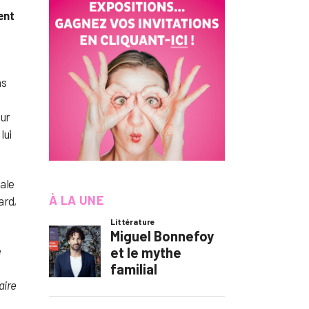
ent
ns
eur
 lui
nale
À LA UNE
ard,
é
aire