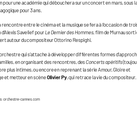
on pour une académie qui débouchera sur un concert en mars, sous l
agogique pour 3 ans.
a rencontre entre le cinéma et la musique se fera à l’occasion de troi
 d’Alexis Savelief pour
Le Dernier des Hommes
, film de Murnau sorti
ert autour du compositeur Ottorino Respighi.
 orchestre qui s’attache à développer différentes formes d’approc
familles, en organisant des rencontres, des
Concerts apéritifs
(toujou
re plus intimes, ou encore en reprenant la série Amour, Gloire et
ge et metteur en scène
Olivier Py
, qui retrace la vie du compositeur. I
ens: orchestre-cannes.com