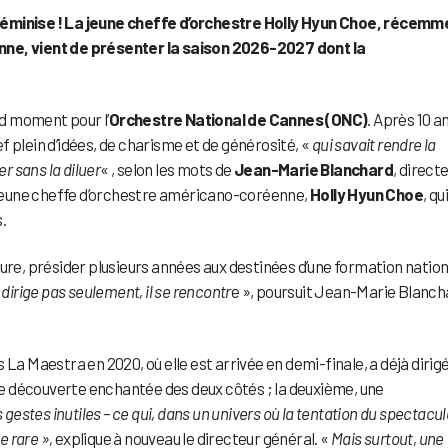
féminise ! La jeune cheffe d’orchestre Holly Hyun Choe, récemm
nne, vient de présenter la saison 2026-2027 dont la
d moment pour l’
Orchestre National de Cannes (ONC)
. Après 10 a
ef plein d’idées, de charisme et de générosité, «
qui savait rendre la
r sans la diluer
« , selon les mots de
Jean-Marie Blanchard
, direct
e jeune cheffe d’orchestre américano-coréenne,
Holly Hyun Choe
, qui
.
sure, présider plusieurs années aux destinées d’une formation natio
dirige pas seulement, il se rencontr
e », poursuit Jean-Marie Blanch
La Maestra en 2020, où elle est arrivée en demi-finale, a déjà dirig
une découverte enchantée des deux côtés ; la deuxième, une
s gestes inutiles – ce qui, dans un univers où la tentation du spectacul
e rare »,
explique à nouveau le directeur général. «
Mais surtout, une