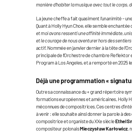
manière d’habiter la musique avec tout le corps, de
La jeune cheffe a fait quasiment l’unanimité – un
Quant à Holly Hyun Choe, elle semble enchantée 
et moi avons ressenti une affinité immédiate, un
et le courage de nous aventurer hors des sentiers
actif. Nommée en janvier dernier à la tête de l’O
principale de l’Orchestre de chambre Reflektor 
Program à Los Angeles, et a remporté en 2025 le 
Déjà une programmation « signatu
Outre sa connaissance du « grand répertoire symp
formations européennes et américaines, Holly Hy
méconnues de compositrices. Ces centres d’intér
à venir : elle souhaite ainsi donner la parole à 
compositrice et organiste du XXe siècle
Ethel S
compositeur polonais
Mieczysław Karłowicz
, 