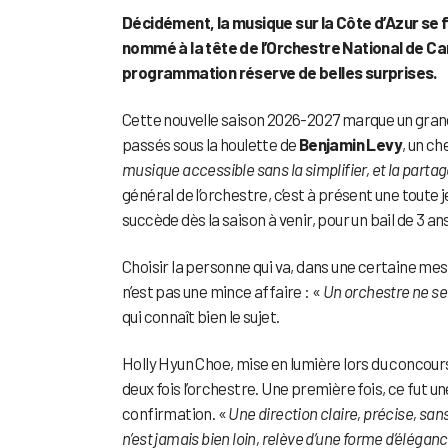
Décidément, la musique sur la Côte d’Azur se 
nommé à la tête de l’Orchestre National de Ca
programmation réserve de belles surprises.
Cette nouvelle saison 2026-2027 marque un gran
passés sous la houlette de
Benjamin Levy
, un ch
musique accessible sans la simplifier, et la partage
général de l’orchestre, c’est à présent une tout
succède dès la saison à venir, pour un bail de 3 ans
Choisir la personne qui va, dans une certaine me
n’est pas une mince affaire : «
Un orchestre ne se 
qui connaît bien le sujet.
Holly Hyun Choe, mise en lumière lors du concours 
deux fois l’orchestre. Une première fois, ce fut 
confirmation. «
Une direction claire, précise, san
n’est jamais bien loin, relève d’une forme d’éléganc