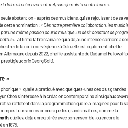
 la faire circuler avec naturel, sans jamais la contraindre.
«
e seule abstention – auprès des musiciens, qui se réjouissent de sa v
de cette nomination : «
Dès notre première collaboration, les musici
is par une même passion pour la musique, un désir constant de progr
 battus
« , affirme la trentainaire qui a déjà une intense carrière à so
rchestre de la radio norvégienne à Oslo, elle est également cheffe
en Allemagne depuis 2022, cheffe assistante du Dudamel Fellowship
prestigieux prix Georg Solti.
re »
honique », qu’elle a pratiqué avec quelques-unes des plus grandes
un Choe s’intéresse à la création contemporaine ainsi qu’aux œuvr
êt se reflètent dans la programmation qu’elle a imaginée pour la s
des compositeurs moins connus que les grands maîtres, comme la
myth
, qu’elle a déjà enregistrée avec son ensemble, ou encore le
né en 1876.