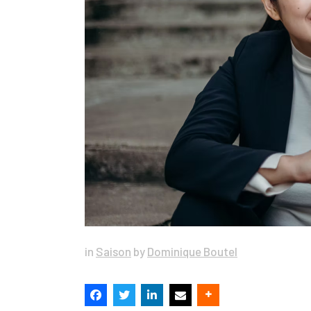
in
Saison
by
Dominique Boutel