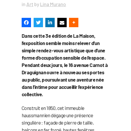
in
Art
by
Lina Murano
Dans cette 3e édition de La Maison,
l’exposition semble moins relever d’un
simple rendez-vous artistique que d’une
forme d’occupation sensible de l’espace.
Pendant deux jours, le 16 avenue Carnot à
Draguignan ouvre à nouveau ses portes
au public, poursuivant une aventure née
dans l’intime pour accueillir l’expérience
collective.
Construit en 1850, cet immeuble
haussmannien dégage une présence
singulière : façade de pierre de taille,
balcons en fer forgé, hautes fenêtres