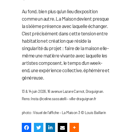
Au fond, bien plus qu’un lieu d’exposition
comme un autre, La Maison devient presque
la sixième présence avec laquelle échanger.
C’est précisément dans cette tension entre
habitation et création que réside la
singularité du projet : faire de la maison elle-
même une matière vivante avec laquelle les
artistes composent, le temps d’un week-
end, une expérience collective, éphémère et
généreuse.
13 & 14 juin 2026, 16 avenue Lazare Carnot, Draguignan.
Rens: Insta @celine.sassatelli – ville-draguignan.fr
photo : Visuel de l’affiche – La Maison 3 © Louis Baillarin