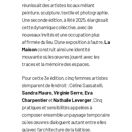
réunissait des artistes locaux mêlant
peinture, sculpture, textile et photographie.
Une seconde édition, à l’été 2025, élargissait
cette dynamique collective, avec de
nouveaux invités et une occupation plus
affirmée du lieu. D’une exposition à l’autre,
La
Maison
construit ainsi une identité
mouvante où les œuvres jouent avec les
traces et la mémoire des espaces.
Pour cette 3e édition, cinq femmes artistes
s’emparent de l’endroit : Céline Sassatelli,
Sandra Mauro, Virginie Serre, Eva
Charpentier
et
Nathalie Leverger
. Cinq
pratiques et sensibilités appelées à
composer ensemble un paysage temporaire
où les œuvres dialoguent autant entre elles
qu’avec l’architecture de la bâtisse.