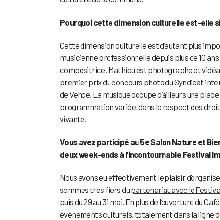
Pourquoi cette dimension culturelle est-elle s
Cette dimension culturelle est d’autant plus impo
musicienne professionnelle depuis plus de 10 ans
compositrice. Mathieu est photographe et vidéa
premier prix du concours photo du Syndicat inte
de Vence. La musique occupe d’ailleurs une place 
programmation variée, dans le respect des droit
vivante.
Vous avez participé au 5e Salon Nature et Bie
deux week-ends à l’incontournable Festival I
Nous avons eu effectivement le plaisir d’organi
sommes très fiers du
partenariat avec le Festiv
puis du 29 au 31 mai. En plus de l’ouverture du Ca
événements culturels, totalement dans la ligne 