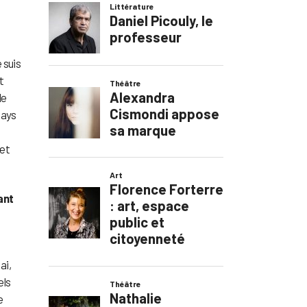
 suis
t
le
Pays
 et
ant
ai,
els
e