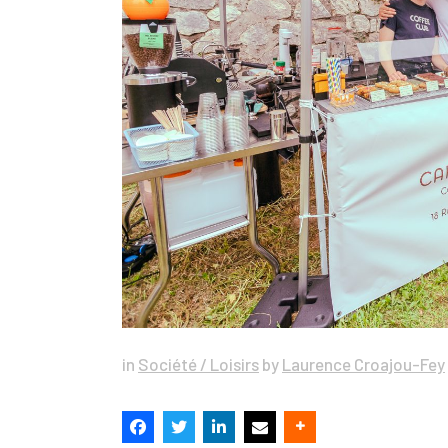
in
Société / Loisirs
by
Laurence Croajou-Fey