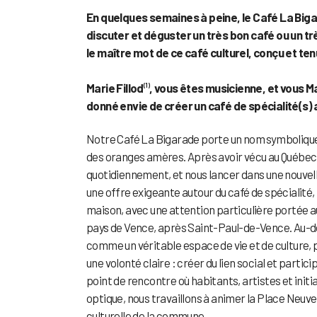
En quelques semaines à peine, le Café La Big
discuter et déguster un très bon café ou un tr
le maître mot de ce café culturel, conçu et 
Marie Fillod
, vous êtes musicienne, et vous M
(1)
donné envie de créer un café de spécialité(s)
Notre Café La Bigarade porte un nom symbolique 
des oranges amères. Après avoir vécu au Québec, 
quotidiennement, et nous lancer dans une nouvel
une offre exigeante autour du café de spécialité,
maison, avec une attention particulière portée a
pays de Vence, après Saint-Paul-de-Vence. Au-de
comme un véritable espace de vie et de culture,
une volonté claire : créer du lien social et partic
point de rencontre où habitants, artistes et init
optique, nous travaillons à animer la Place Neuv
culturelle de la commune.