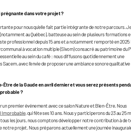
i prégnante dans votre projet ?
rtante pour nous qu’elle fait partie intégrante de notre parcours. Je
 (notamment au Québec), batteuse au sein de plusieurs formations e
ste professionnel depuis 15 ans et a notamment remporté en 2025 
rcommunal à vocation multiple (Sivom) consacré au patrimoine du 
essentielle au sein du café : nous diffusons quotidiennement une
s Sacem, avec l’envie de proposer une ambiance sonore qualitative
n-Être de la Gaude en avril dernier et vous serez présents pend
mprobable ?
ser un premier événement avec ce salon Nature et Bien-Être. Nous
al Improbable
, qui fête ses 10 ans. Nous y participerons du 23 au 25 m
fé tous les jours, nous comptons développer notre contribution à de t
de notre projet. Nous préparons actuellement une journée inaugural