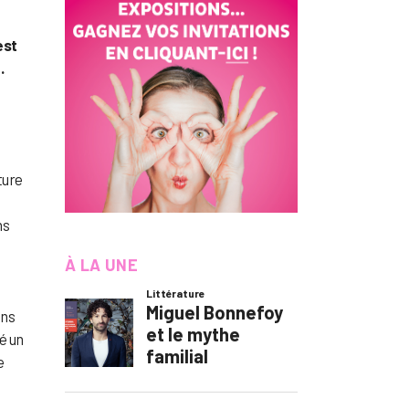
est
…
ture
ns
À LA UNE
ans
fé un
e