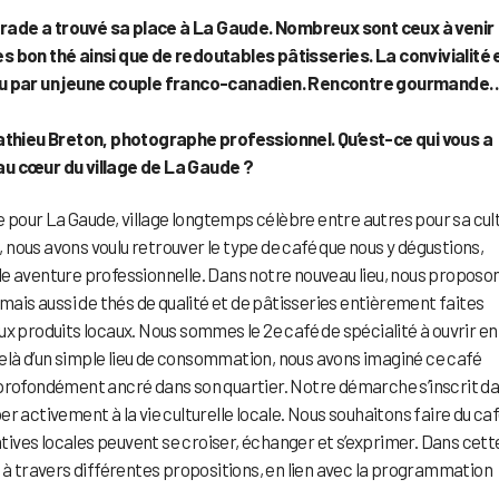
arade a trouvé sa place à La Gaude. Nombreux sont ceux à venir
ès bon thé ainsi que de redoutables pâtisseries. La convivialité 
tenu par un jeune couple franco-canadien. Rencontre gourmande
athieu Breton, photographe professionnel. Qu’est-ce qui vous a
 au cœur du village de La Gaude ?
pour La Gaude, village longtemps célèbre entre autres pour sa cul
nous avons voulu retrouver le type de café que nous y dégustions,
le aventure professionnelle. Dans notre nouveau lieu, nous proposo
 mais aussi de thés de qualité et de pâtisseries entièrement faites
ux produits locaux. Nous sommes le 2e café de spécialité à ouvrir en
là d’un simple lieu de consommation, nous avons imaginé ce café
 profondément ancré dans son quartier. Notre démarche s’inscrit d
iper activement à la vie culturelle locale. Nous souhaitons faire du ca
iatives locales peuvent se croiser, échanger et s’exprimer. Dans cett
e à travers différentes propositions, en lien avec la programmation