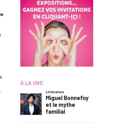
ue
u
de
À LA UNE
e