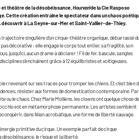
ge et théâtre de la désobéissance,
Hourvari
de la Cie Rasposo
ige. Cette création entraîne le spectateur dans un chaos poétiq
 A découvrir à La Seyne-sur-Mer et Saint-Vallier-de-Thiey.
a trajectoire singulière d’un cirque-théâtre organique, débarrassé d
 pas décorative : elle engage le corps tout entier, sa fragilité, son
us, jusqu’ici, aucun drame à déclarer ! Fil de fer, bascule, sangles
isciplines s’enchaînent grâce à 12 équilibristes et voltigeuses,
ibier revenant sur ses traces pour tromper les chiens. Et c’est bien 
les évidences, résister aux formes de domestication contemporaine. Par
te ou le chaos. Chez Marie Molliens, les clowns ont quelque chose d
 Pinocchio est en métamorphose permanente. Les artistes semblent
onquérir, dans l’élan acrobatique, une forme de liberté sauvage.
’énergie primitive du cirque. Un exemple parfait de cirque
désobéissance, le risque et la liberté.