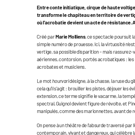
Entre conte initiatique, cirque de haute volti
transforme le chapiteau en territoire de vert
où l’acrobatie devient un acte de résistance.
Créé par
Marie Molliens
, ce spectacle poursuit l
simple numéro de prouesse. Ici, la virtuosité n’est
vertige, sa possible disparition – mais rassurez-vo
aériennes, contorsion, portés acrobatiques : les d
acrobates et musiciens.
Le mot
hourvari
désigne, à la chasse, la ruse du g
cela qu’il s’agit : brouiller les pistes, déjouer 
extension, ce terme signifie le vacarme, la tempê
spectral, Guignol devient figure de révolte, et
manipulés, comme des marionnettes, avant de rec
On pense à un théâtre de l’absurde traversé par l
contemporain, vivant et dangereux, qui célèbre la 