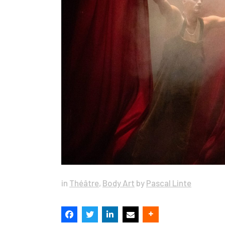
in
Théâtre
,
Body Art
by
Pascal Linte