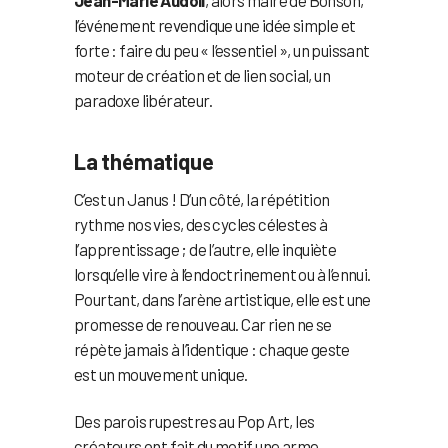
Jean-Marie Audoli
, alors maire de Bonson,
l’événement revendique une idée simple et
forte : faire du peu « l’essentiel », un puissant
moteur de création et de lien social, un
paradoxe libérateur.
La thématique
C’est un Janus ! D’un côté, la répétition
rythme nos vies, des cycles célestes à
l’apprentissage ; de l’autre, elle inquiète
lorsqu’elle vire à l’endoctrinement ou à l’ennui.
Pourtant, dans l’arène artistique, elle est une
promesse de renouveau. Car rien ne se
répète jamais à l’identique : chaque geste
est un mouvement unique.
Des parois rupestres au Pop Art, les
créateurs ont fait du motif une arme