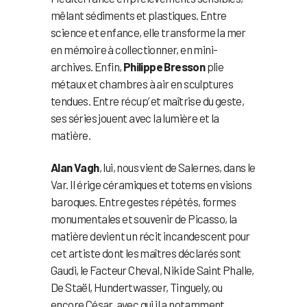
mêlant sédiments et plastiques. Entre
science et enfance, elle transforme la mer
en mémoire à collectionner, en mini-
archives. Enfin,
Philippe Bresson
plie
métaux et chambres à air en sculptures
tendues. Entre récup’ et maîtrise du geste,
ses séries jouent avec la lumière et la
matière.
Alan Vagh
, lui, nous vient de Salernes, dans le
Var. Il érige céramiques et totems en visions
baroques. Entre gestes répétés, formes
monumentales et souvenir de Picasso, la
matière devient un récit incandescent pour
cet artiste dont les maîtres déclarés sont
Gaudi, le Facteur Cheval, Niki de Saint Phalle,
De Staël, Hundertwasser, Tinguely, ou
encore César, avec qui il a notamment