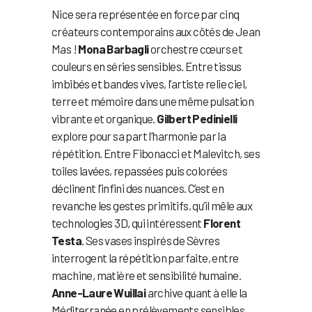
Nice sera représentée en force par cinq
créateurs contemporains aux côtés de Jean
Mas !
Mona Barbagli
orchestre cœurs et
couleurs en séries sensibles. Entre tissus
imbibés et bandes vives, l’artiste relie ciel,
terre et mémoire dans une même pulsation
vibrante et organique.
Gilbert Pedinielli
explore pour sa part l’harmonie par la
répétition. Entre Fibonacci et Malevitch, ses
toiles lavées, repassées puis colorées
déclinent l’infini des nuances. C’est en
revanche les gestes primitifs, qu’il mêle aux
technologies 3D, qui intéressent
Florent
Testa
. Ses vases inspirés de Sèvres
interrogent la répétition parfaite, entre
machine, matière et sensibilité humaine.
Anne-Laure Wuillai
archive quant à elle la
Méditerranée en prélèvements sensibles,