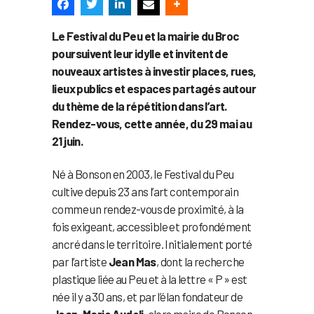
Le Festival du Peu et la mairie du Broc
poursuivent leur idylle et invitent de
nouveaux artistes à investir places, rues,
lieux publics et espaces partagés autour
du thème de la répétition dans l’art.
Rendez-vous, cette année, du 29 mai au
21 juin.
Né à Bonson en 2003, le Festival du Peu
cultive depuis 23 ans l’art contemporain
comme un rendez-vous de proximité, à la
fois exigeant, accessible et profondément
ancré dans le territoire. Initialement porté
par l’artiste
Jean Mas
, dont la recherche
plastique liée au Peu et à la lettre « P » est
née il y a 30 ans, et par l’élan fondateur de