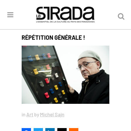
RÉPÉTITION GÉNÉRALE !
in
Art
by
Michel Sajn