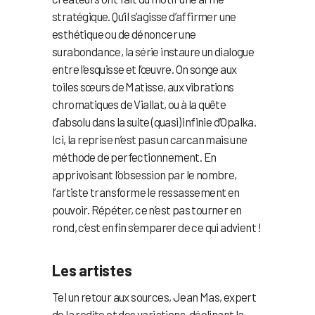
stratégique. Qu’il s’agisse d’affirmer une
esthétique ou de dénoncer une
surabondance, la série instaure un dialogue
entre l’esquisse et l’œuvre. On songe aux
toiles sœurs de Matisse, aux vibrations
chromatiques de Viallat, ou à la quête
d’absolu dans la suite (quasi) infinie d’Opalka.
Ici, la reprise n’est pas un carcan mais une
méthode de perfectionnement. En
apprivoisant l’obsession par le nombre,
l’artiste transforme le ressassement en
pouvoir. Répéter, ce n’est pas tourner en
rond, c’est enfin s’emparer de ce qui advient !
Les artistes
Tel un retour aux sources, Jean Mas, expert
de la redite et des variations, déclinant la