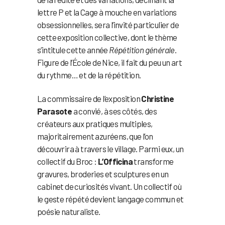
lettre P et la Cage à mouche en variations
obsessionnelles, sera l’invité particulier de
cette exposition collective, dont le thème
s’intitule cette année
Répétition générale
.
Figure de l’École de Nice, il fait du peu un art
du rythme… et de la répétition.
La commissaire de l’exposition
Christine
Parasote
a convié, à ses côtés, des
créateurs aux pratiques multiples,
majoritairement azuréens, que l’on
découvrira à travers le village. Parmi eux, un
collectif du Broc :
L’Officina
transforme
gravures, broderies et sculptures en un
cabinet de curiosités vivant. Un collectif où
le geste répété devient langage commun et
poésie naturaliste.