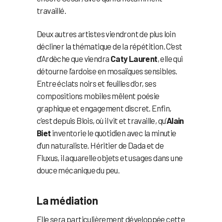
travaillé.
Deux autres artistes viendront de plus loin
décliner la thématique de la répétition. C’est
d’Ardèche que viendra
Caty Laurent
, elle qui
détourne l’ardoise en mosaïques sensibles.
Entre éclats noirs et feuilles d’or, ses
compositions mobiles mêlent poésie
graphique et engagement discret. Enfin,
c’est depuis Blois, où il vit et travaille, qu’
Alain
Biet
inventorie le quotidien avec la minutie
d’un naturaliste. Héritier de Dada et de
Fluxus, il aquarelle objets et usages dans une
douce mécanique du peu.
La médiation
Elle sera particulièrement développée cette