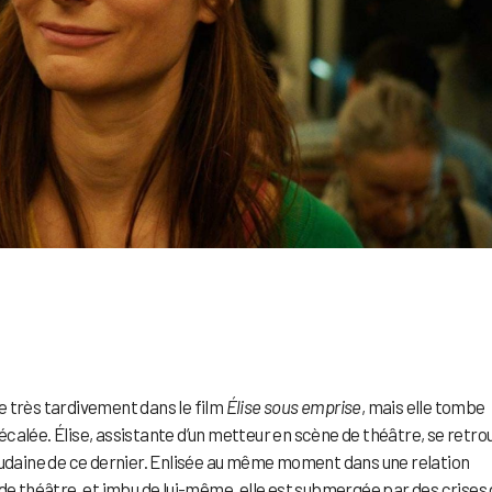
e très tardivement dans le film
Élise sous emprise
, mais elle tombe
calée. Élise, assistante d’un metteur en scène de théâtre, se retro
oudaine de ce dernier. Enlisée au même moment dans une relation
 de théâtre, et imbu de lui-même, elle est submergée par des crises