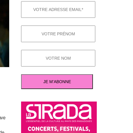
uve
 de