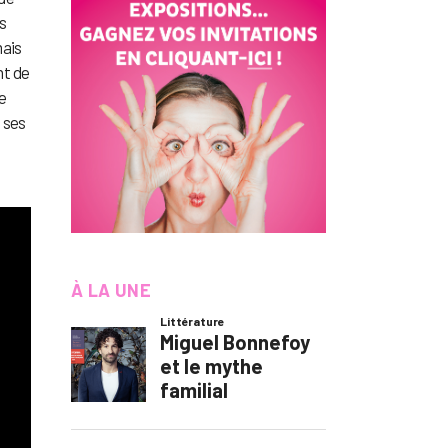
s
mais
nt de
e
à ses
À LA UNE