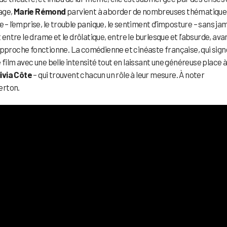
age,
Marie Rémond
parvient à aborder de nombreuses thématique
e – l’emprise, le trouble panique, le sentiment d’imposture – sans ja
 entre le drame et le drôlatique, entre le burlesque et l’absurde, ava
approche fonctionne. La comédienne et cinéaste française, qui sign
 le film avec une belle intensité tout en laissant une généreuse place 
ivia Côte
– qui trouvent chacun un rôle à leur mesure. À noter
erton.