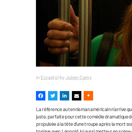
in
Ecran(s)
by
Julien Camy
La référence au tennisman américain n’arrive qu
juste, parfaite pour cette comédie dramatique dé
propulsée à la tête d’une troupe après la mort s
toxique avec Léopold, lui aussi metteur en scène