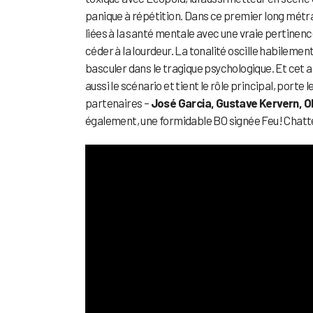
panique à répétition. Dans ce premier long métr
liées à la santé mentale avec une vraie pertinenc
céder à la lourdeur. La tonalité oscille habilement
basculer dans le tragique psychologique. Et cet 
aussi le scénario et tient le rôle principal, porte
partenaires –
José Garcia, Gustave Kervern, Ol
également, une formidable BO signée Feu! Chatt