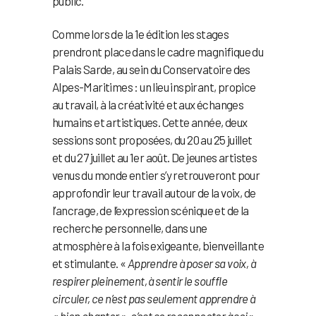
public.
Comme lors de la 1e édition les stages
prendront place dans le cadre magnifique du
Palais Sarde, au sein du Conservatoire des
Alpes-Maritimes : un lieu inspirant, propice
au travail, à la créativité et aux échanges
humains et artistiques. Cette année, deux
sessions sont proposées, du 20 au 25 juillet
et du 27 juillet au 1er août. De jeunes artistes
venus du monde entier s’y retrouveront pour
approfondir leur travail autour de la voix, de
l’ancrage, de l’expression scénique et de la
recherche personnelle, dans une
atmosphère à la fois exigeante, bienveillante
et stimulante. «
Apprendre à poser sa voix, à
respirer pleinement, à sentir le souffle
circuler, ce n’est pas seulement apprendre à