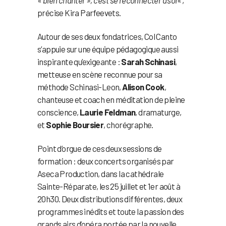
« bien chanter », c’est se reconnecter à soi
« ,
précise Kira Parfeevets.
Autour de ses deux fondatrices, Col Canto
s’appuie sur une équipe pédagogique aussi
inspirante qu’exigeante :
Sarah Schinasi
,
metteuse en scène reconnue pour sa
méthode Schinasi-Leon,
Alison Cook
,
chanteuse et coach en méditation de pleine
conscience,
Laurie Feldman
, dramaturge,
et
Sophie Boursier
, chorégraphe.
Point d’orgue de ces deux sessions de
formation : deux concerts organisés par
Aseca Production, dans la cathédrale
Sainte-Réparate, les 25 juillet et 1er août à
20h30. Deux distributions différentes, deux
programmes inédits et toute la passion des
grands airs d’opéra portée par la nouvelle