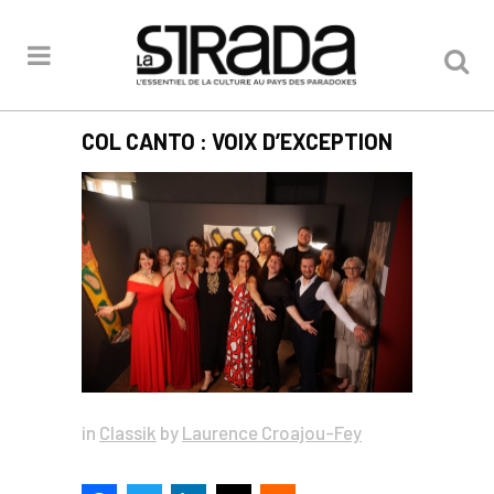
COL CANTO : VOIX D’EXCEPTION
in
Classik
by
Laurence Croajou-Fey