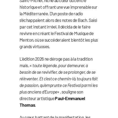
Saint-Michel, niché au cœur du centre
historique et offrant une vue imprenable sur
la Méditerranée. D’un poste de radio
s’échappaient alors des notes de Bach. Saisi
par cet instant irréel, il décida de le faire
revivre en créant le Festival de Musique de
Menton, où se succéderaient bientôt les plus
grands virtuoses.
L’édition 2026 ne déroge pas à la tradition
mais, «
toute légende, pour demeurer, a
besoin de se revivifier, de se prolonger, de se
réinventer. Et c’est ce chemin-là, toujours fait
de passion, qu’emprunte ce Festival parmi les
plus anciens d’Europe
« , souligne son
directeur artistique
Paul-Emmanuel
Thomas
.
Au cœur battant de la manifestation, les