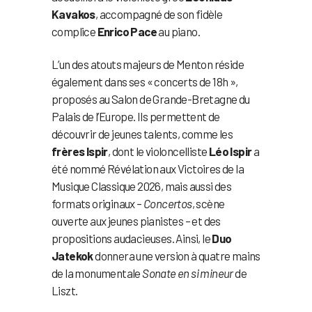
Kavakos
, accompagné de son fidèle
complice
Enrico Pace
au piano.
L’un des atouts majeurs de Menton réside
également dans ses « concerts de 18h »,
proposés au Salon de Grande-Bretagne du
Palais de l’Europe. Ils permettent de
découvrir de jeunes talents, comme les
frères Ispir
, dont le violoncelliste
Léo Ispir
a
été nommé Révélation aux Victoires de la
Musique Classique 2026, mais aussi des
formats originaux –
Concertos
, scène
ouverte aux jeunes pianistes – et des
propositions audacieuses. Ainsi, le
Duo
Jatekok
donnera une version à quatre mains
de la monumentale
Sonate en si mineur
de
Liszt.