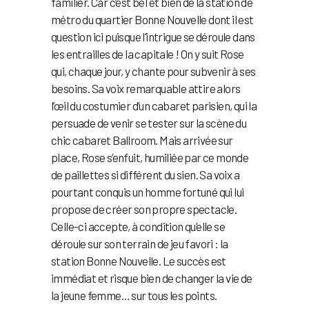
familier. Car c’est bel et bien de la station de
métro du quartier Bonne Nouvelle dont il est
question ici puisque l’intrigue se déroule dans
les entrailles de la capitale ! On y suit Rose
qui, chaque jour, y chante pour subvenir à ses
besoins. Sa voix remarquable attire alors
l’œil du costumier d’un cabaret parisien, qui la
persuade de venir se tester sur la scène du
chic cabaret Ballroom. Mais arrivée sur
place, Rose s’enfuit, humiliée par ce monde
de paillettes si différent du sien. Sa voix a
pourtant conquis un homme fortuné qui lui
propose de créer son propre spectacle.
Celle-ci accepte, à condition qu’elle se
déroule sur son terrain de jeu favori : la
station Bonne Nouvelle. Le succès est
immédiat et risque bien de changer la vie de
la jeune femme… sur tous les points.