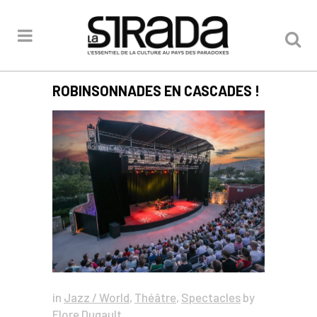
ROBINSONNADES EN CASCADES !
in
Jazz / World
,
Théâtre
,
Spectacles
by
Flore Dugault