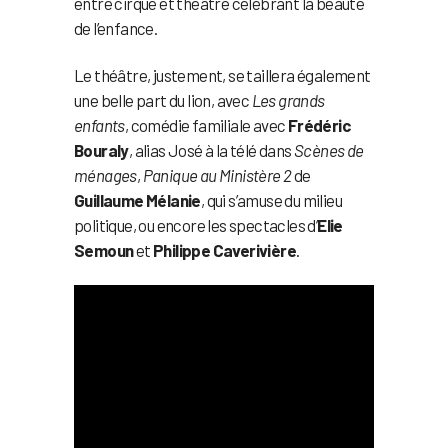
entre cirque et théâtre célébrant la beauté
de l’enfance.
Le théâtre, justement, se taillera également
une belle part du lion, avec
Les grands
enfants
, comédie familiale avec
Frédéric
Bouraly
, alias José à la télé dans
Scènes de
ménages
,
Panique au Ministère 2
de
Guillaume Mélanie
, qui s’amuse du milieu
politique, ou encore les spectacles d’
Elie
Semoun
et
Philippe Caverivière
.