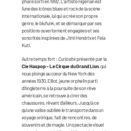
phare sorti en 1992. L’artiste nigérian est
l’une des icônes blues et rock de la scène
internationale, lui qui a créé son propre
genre, le blufunk, et se démarque par ses
positions ouvertement engagées et ses
sonorités inspirées de Jimi Hendrix et Fela
Kuti.
Autre temps fort :
Curiosité
présenté par la
Cie Haspop – Le Cirque du Grand Lion
, qui
nous plonge au cœur du New York des
années 1930. Elliot, jeune orphelin parti
d’Angleterre à la poursuite de son rêve
américain, se retrouve à cirer des
chaussures, rêvant d’ailleurs. Jusqu’à ce
qu’une valise oubliée le transporte dans un
voyage onirique, fait de rencontres, de
souvenirs et de magie. Un spectacle visuel