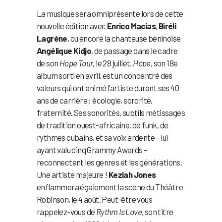
La musique sera omniprésente lors de cette
nouvelle édition avec
Enrico Macias
,
Biréli
Lagrène
, ou encore la chanteuse béninoise
Angélique Kidjo
, de passage dans le cadre
de son
Hope Tour
, le 28 juillet.
Hope
, son 18e
album sorti en avril, est un concentré des
valeurs qui ont animé l’artiste durant ses 40
ans de carrière : écologie, sororité,
fraternité. Ses sonorités, subtils métissages
de tradition ouest-africaine, de funk, de
rythmes cubains, et sa voix ardente – lui
ayant valu cinq Grammy Awards –
reconnectent les genres et les générations.
Une artiste majeure !
Keziah Jones
enflammera également la scène du Théâtre
Robinson, le 4 août. Peut-être vous
rappelez-vous de
Rythm Is Love
, son titre