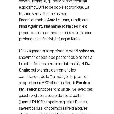
devenu iconique, qui servira son cocktail
explosif d’EDM et de pop électronique. La
techno sera à l’honneur avec
l’incontournable
Amelie Lens
, tandis que
Mind Against, Mathame
et
Maceo Plex
prendront les commandes des afters pour
prolonger les festivités jusqu’à l’aube.
L’Hexagone sera représenté par
Mosimann
,
showman capable de passer des platines à
la batterie sans perdre en intensité, et
DJ
Snake
qui prendra carrément les
commandes de la Mainstage : le premier
supporter du PSG et son collectif
Pardon
My French
proposeront 8h de live, avec des
guests XXL, en clôture de cette édition.
Quant à
PLK
, il rappellera que les Plages
savent depuis longtemps faire dialoguer