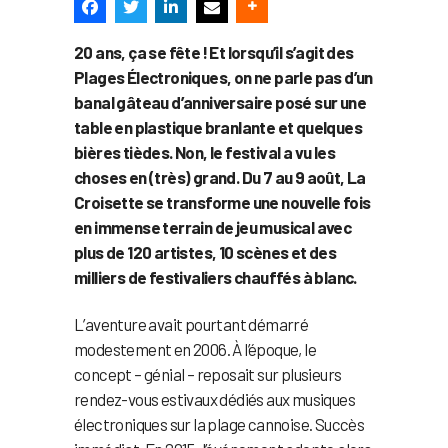
20 ans, ça se fête ! Et lorsqu’il s’agit des
Plages Électroniques, on ne parle pas d’un
banal gâteau d’anniversaire posé sur une
table en plastique branlante et quelques
bières tièdes. Non, le festival a vu les
choses en (très) grand. Du 7 au 9 août, La
Croisette se transforme une nouvelle fois
en immense terrain de jeu musical avec
plus de 120 artistes, 10 scènes et des
milliers de festivaliers chauffés à blanc.
L’aventure avait pourtant démarré
modestement en 2006. À l’époque, le
concept – génial – reposait sur plusieurs
rendez-vous estivaux dédiés aux musiques
électroniques sur la plage cannoise. Succès