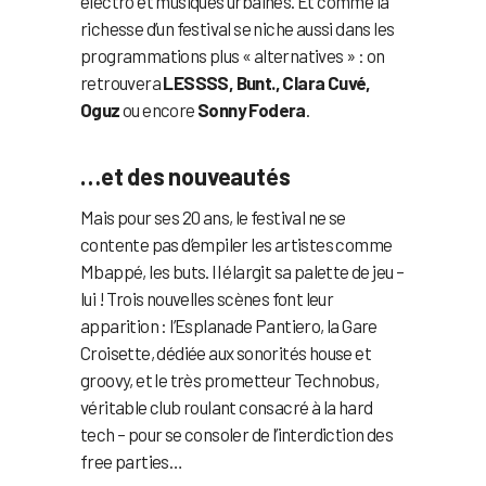
électro et musiques urbaines. Et comme la
richesse d’un festival se niche aussi dans les
programmations plus « alternatives » : on
retrouvera
LESSSS, Bunt., Clara Cuvé,
Oguz
ou encore
Sonny Fodera
.
…et des nouveautés
Mais pour ses 20 ans, le festival ne se
contente pas d’empiler les artistes comme
Mbappé, les buts. Il élargit sa palette de jeu –
lui ! Trois nouvelles scènes font leur
apparition : l’Esplanade Pantiero, la Gare
Croisette, dédiée aux sonorités house et
groovy, et le très prometteur Technobus,
véritable club roulant consacré à la hard
tech – pour se consoler de l’interdiction des
free parties…