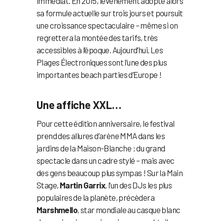
immédiat. En 2015, l’événement adopte alors
sa formule actuelle sur trois jours et poursuit
une croissance spectaculaire – même si on
regrettera la montée des tarifs, très
accessibles à l’époque. Aujourd’hui, Les
Plages Électroniques sont l’une des plus
importantes beach parties d’Europe !
Une affiche XXL…
Pour cette édition anniversaire, le festival
prend des allures d’arène MMA dans les
jardins de la Maison-Blanche : du grand
spectacle dans un cadre stylé – mais avec
des gens beaucoup plus sympas ! Sur la Main
Stage,
Martin Garrix
, l’un des DJs les plus
populaires de la planète, précèdera
Marshmello
, star mondiale au casque blanc