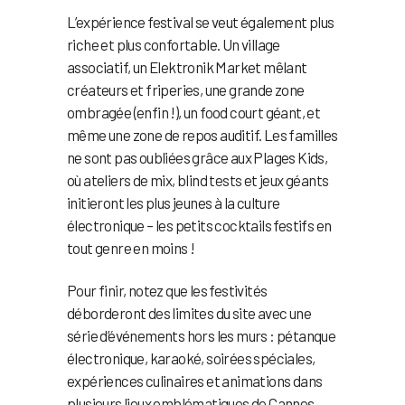
L’expérience festival se veut également plus
riche et plus confortable. Un village
associatif, un Elektronik Market mêlant
créateurs et friperies, une grande zone
ombragée (enfin !), un food court géant, et
même une zone de repos auditif. Les familles
ne sont pas oubliées grâce aux Plages Kids,
où ateliers de mix, blind tests et jeux géants
initieront les plus jeunes à la culture
électronique – les petits cocktails festifs en
tout genre en moins !
Pour finir, notez que les festivités
déborderont des limites du site avec une
série d’événements hors les murs : pétanque
électronique, karaoké, soirées spéciales,
expériences culinaires et animations dans
plusieurs lieux emblématiques de Cannes.