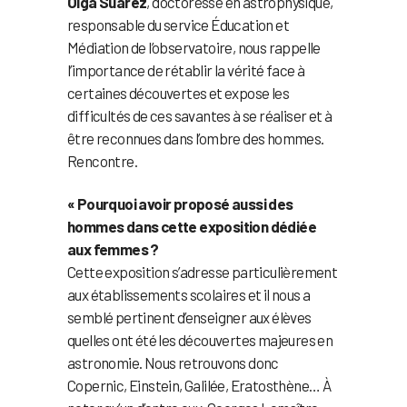
Olga Suarez
, doctoresse en astrophysique,
responsable du service Éducation et
Médiation de l’observatoire, nous rappelle
l’importance de rétablir la vérité face à
certaines découvertes et expose les
difficultés de ces savantes à se réaliser et à
être reconnues dans l’ombre des hommes.
Rencontre.
« Pourquoi avoir proposé aussi des
hommes dans cette exposition dédiée
aux femmes ?
Cette exposition s’adresse particulièrement
aux établissements scolaires et il nous a
semblé pertinent d’enseigner aux élèves
quelles ont été les découvertes majeures en
astronomie. Nous retrouvons donc
Copernic, Einstein, Galilée, Eratosthène… À