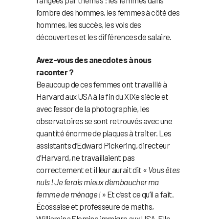
l’ombre des hommes, les femmes à côté des
hommes, les succès, les vols des
découvertes et les différences de salaire.
Avez-vous des anecdotes à nous
raconter ?
Beaucoup de ces femmes ont travaillé à
Harvard aux USA à la fin du XIXe siècle et
avec l’essor de la photographie, les
observatoires se sont retrouvés avec une
quantité énorme de plaques à traiter. Les
assistants d’Edward Pickering, directeur
d’Harvard, ne travaillaient pas
correctement et il leur aurait dit «
Vous êtes
nuls ! Je ferais mieux d’embaucher ma
femme de ménage !
» Et c’est ce qu’il a fait.
Écossaise et professeure de maths,
Williamina Fleming immigre aux USA. Elle