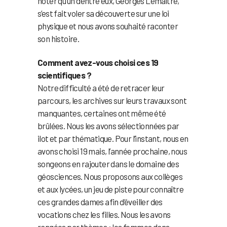
noter qu’un d’entre eux, Georges Lemaître,
s’est fait voler sa découverte sur une loi
physique et nous avons souhaité raconter
son histoire.
Comment avez-vous choisi ces 19
scientifiques ?
Notre difficulté a été de retracer leur
parcours, les archives sur leurs travaux sont
manquantes, certaines ont même été
brûlées. Nous les avons sélectionnées par
ilot et par thématique. Pour l’instant, nous en
avons choisi 19 mais, l’année prochaine, nous
songeons en rajouter dans le domaine des
géosciences. Nous proposons aux collèges
et aux lycées, un jeu de piste pour connaître
ces grandes dames afin d’éveiller des
vocations chez les filles. Nous les avons
rangées par thèmes : les femmes dans