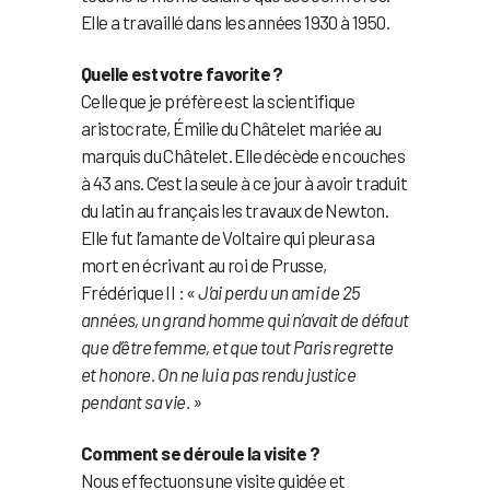
Elle a travaillé dans les années 1930 à 1950.
Quelle est votre favorite ?
Celle que je préfère est la scientifique
aristocrate, Émilie du Châtelet mariée au
marquis du Châtelet. Elle décède en couches
à 43 ans. C’est la seule à ce jour à avoir traduit
du latin au français les travaux de Newton.
Elle fut l’amante de Voltaire qui pleura sa
mort en écrivant au roi de Prusse,
Frédérique II : «
J’ai perdu un ami de 25
années, un grand homme qui n’avait de défaut
que d’être femme, et que tout Paris regrette
et honore. On ne lui a pas rendu justice
pendant sa vie. »
Comment se déroule la visite ?
Nous effectuons une visite guidée et