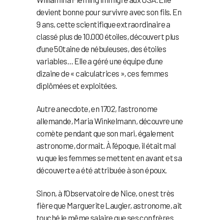
devient bonne pour survivre avec son fils. En
9 ans, cette scientifique extraordinaire a
classé plus de 10.000 étoiles, découvert plus
d’une 50taine de nébuleuses, des étoiles
variables… Elle a géré une équipe d’une
dizaine de « calculatrices », ces femmes
diplômées et exploitées.
Autre anecdote, en 1702, l’astronome
allemande, Maria Winkelmann, découvre une
comète pendant que son mari, également
astronome, dormait. À l’époque, il était mal
vu que les femmes se mettent en avant et sa
découverte a été attribuée à son époux.
Sinon, à l’Observatoire de Nice, on est très
fière que Marguerite Laugier, astronome, ait
touché le même salaire que ses confrères.