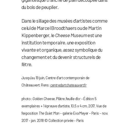
du bois de peuplier.
Dans le sillage des musées d’artistes comme
celui de Marcel Broodthaers ou de Martin
Kippenberger, le
Cheese Museum
est une
institution temporaire, une exposition
vivante et organique, assez symbolique du
changement et du devenir structurels de
l’être.
Jusqu’au 19 juin, Centre d’art contemporain de
Châteauvert. Rens:
centredartchateauvert.fr
photo :
Golden Cheese
, Plâtre, feuille d’or – Édition 5
exemplaires + 1 épreuve d’artiste, 10,5 x 4 cm, 2017, Vue de
l’exposition
The Quiet Man
– galerie Eva Meyer – Paris – nov.
2017 – jan. 2018 © Collection privée – Paris