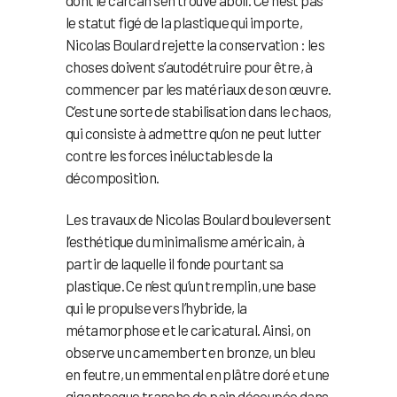
le statut figé de la plastique qui importe,
Nicolas Boulard rejette la conservation : les
choses doivent s’autodétruire pour être, à
commencer par les matériaux de son œuvre.
C’est une sorte de stabilisation dans le chaos,
qui consiste à admettre qu’on ne peut lutter
contre les forces inéluctables de la
décomposition.
Les travaux de Nicolas Boulard bouleversent
l’esthétique du minimalisme américain, à
partir de laquelle il fonde pourtant sa
plastique. Ce n’est qu’un tremplin, une base
qui le propulse vers l’hybride, la
métamorphose et le caricatural. Ainsi, on
observe un camembert en bronze, un bleu
en feutre, un emmental en plâtre doré et une
gigantesque tranche de pain découpée dans