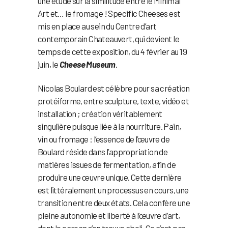
une étude sur la similitude entre le Minimal
Art et… le fromage ! Specific Cheeses est
mis en place au sein du Centre d’art
contemporain Chateauvert, qui devient le
temps de cette exposition, du 4 février au 19
juin, le
Cheese Museum
.
Nicolas Boulard est célèbre pour sa création
protéiforme, entre sculpture, texte, vidéo et
installation ; création véritablement
singulière puisque liée à la nourriture. Pain,
vin ou fromage : l’essence de l’œuvre de
Boulard réside dans l’appropriation de
matières issues de fermentation, afin de
produire une œuvre unique. Cette dernière
est littéralement un processus en cours, une
transition entre deux états. Cela confère une
pleine autonomie et liberté à l’œuvre d’art,
dont le carcan s’en trouve aboli. Ce n’est pas