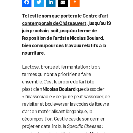
Tel est le nom que portera le
Centre d’art
contemporain de Châteauvert
, jusqu’au 19
juin prochain, soit jusqu’au terme de
l’exposition de l’artiste Nicolas Boulard,
bien connu pour ses travaux relatifs à la
nourriture.
Lactose, bronze et fermentation : trois
termes qui n’ont a priori rien à faire
ensemble. C’est le propre de l’artiste
plasticien
Nicolas Boulard
que d’associer
« l’inassociable » ce qui ne peut s’associer, de
revisiter et bouleverser les codes de l’œuvre
d’art en matérialisant l’organique, la
décomposition. C’est le cas de son dernier
projet en date, intitulé
Specific Cheeses
: