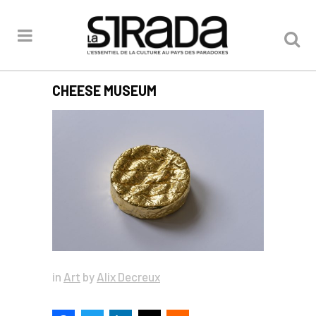
CHEESE MUSEUM
in
Art
by
Alix Decreux