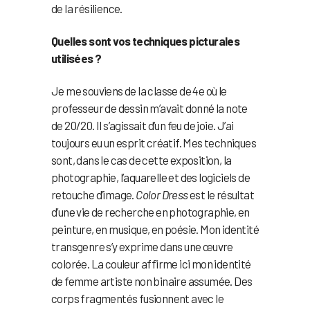
de la résilience.
Quelles sont vos techniques picturales
utilisées ?
Je me souviens de la classe de 4e où le
professeur de dessin m’avait donné la note
de 20/20. Il s’agissait d’un feu de joie. J’ai
toujours eu un esprit créatif. Mes techniques
sont, dans le cas de cette exposition, la
photographie, l’aquarelle et des logiciels de
retouche d’image.
Color Dress
est le résultat
d’une vie de recherche en photographie, en
peinture, en musique, en poésie. Mon identité
transgenre s’y exprime dans une œuvre
colorée. La couleur affirme ici mon identité
de femme artiste non binaire assumée. Des
corps fragmentés fusionnent avec le