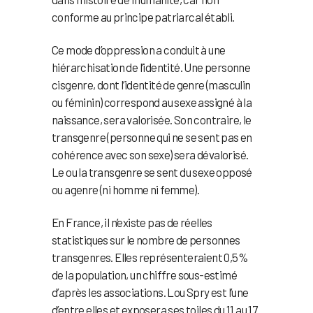
conforme au principe patriarcal établi.
Ce mode d’oppression a conduit à une
hiérarchisation de l’identité. Une personne
cisgenre, dont l’identité de genre (masculin
ou féminin) correspond au sexe assigné à la
naissance, sera valorisée. Son contraire, le
transgenre (personne qui ne se sent pas en
cohérence avec son sexe) sera dévalorisé.
Le ou la transgenre se sent du sexe opposé
ou agenre (ni homme ni femme).
En France, il n’existe pas de réelles
statistiques sur le nombre de personnes
transgenres. Elles représenteraient 0,5%
de la population, un chiffre sous-estimé
d’après les associations. Lou Spry est l’une
d’entre elles et exposera ses toiles du 11 au 17