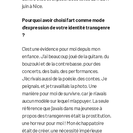
juin à Nice.
Pourquoi avoir choisi l’art comme mode
d’expression de votre identité transgenre
?
C’est une évidence pour moi depuis mon
enfance. J’ai beaucoup joué de la guitare, du
bouzouki et de la contrebasse, pour des
concerts, des bals, des performances.
J’écrivais aussi de la poésie, des contes. Je
peignais, et je travaillais la photo. Une
manière pour moi de survivre, car je n’avais
aucun modèle sur lequel m’appuyer. La seule
référence que j’avais dans ma jeunesse à
propos des transgenres était la prostitution,
une horreur pour moi ! Mon échappatoire
était de créer, une nécessité impérieuse