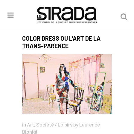
COLOR DRESS OU L’ART DE LA
TRANS-PARENCE
in
Art
,
Société / Loisirs
by
Laurence
Dionigi