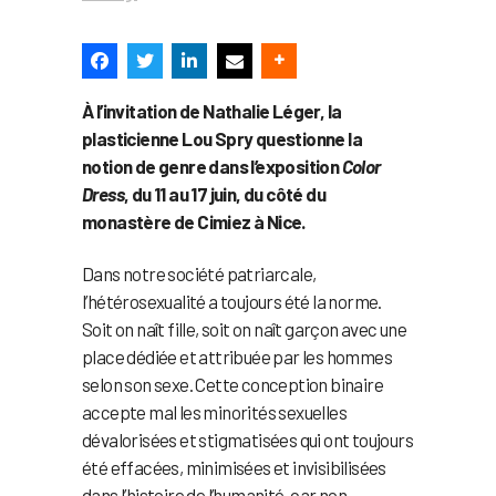
À l’invitation de Nathalie Léger, la
plasticienne Lou Spry questionne la
notion de genre dans l’exposition
Color
Dress
, du 11 au 17 juin, du côté du
monastère de Cimiez à Nice.
Dans notre société patriarcale,
l’hétérosexualité a toujours été la norme.
Soit on naît fille, soit on naît garçon avec une
place dédiée et attribuée par les hommes
selon son sexe. Cette conception binaire
accepte mal les minorités sexuelles
dévalorisées et stigmatisées qui ont toujours
été effacées, minimisées et invisibilisées
dans l’histoire de l’humanité, car non