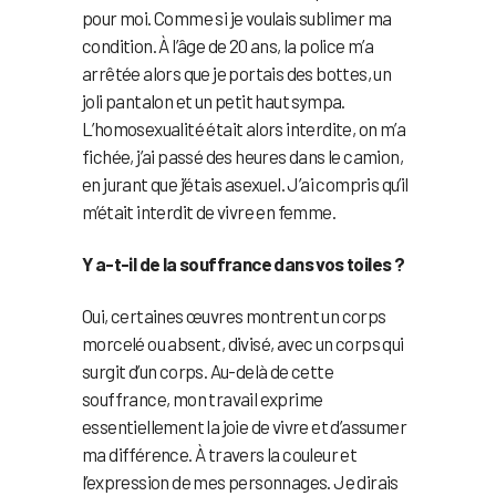
pour moi. Comme si je voulais sublimer ma
condition. À l’âge de 20 ans, la police m’a
arrêtée alors que je portais des bottes, un
joli pantalon et un petit haut sympa.
L’homosexualité était alors interdite, on m’a
fichée, j’ai passé des heures dans le camion,
en jurant que j’étais asexuel. J’ai compris qu’il
m’était interdit de vivre en femme.
Y a-t-il de la souffrance dans vos toiles ?
Oui, certaines œuvres montrent un corps
morcelé ou absent, divisé, avec un corps qui
surgit d’un corps. Au-delà de cette
souffrance, mon travail exprime
essentiellement la joie de vivre et d’assumer
ma différence. À travers la couleur et
l’expression de mes personnages. Je dirais