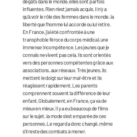
dégâts dans le monde, elles sont parfois
influentes. Rien n’est jamais acquis. Il n’y a
qu’à voir le rôle des femmes dans le monde, la
liberté que l’homme lui accorde ou lui retire.
En France, j’ai été confrontée à une
transphobie féroce du corps médical, une
immense incompétence. Les jeunes que je
connais ne vivent pas cela. Ils sont orientés
vers des personnes compétentes grâce aux
associations, aux réseaux. Très jeunes, ils
mettent le doigt sur leur mal-être et ils
réagissent rapidement. Les parents
comprennent souvent la différence de leur
enfant. Globalement, en France, ça va de
mieux en mieux. Il y a eu beaucoup de films
sur le sujet, la mode s’est emparée de ces
personnes. Le regard a donc changé, même
s’il reste des combats à mener.