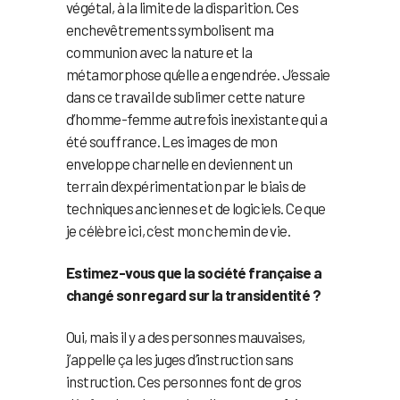
végétal, à la limite de la disparition. Ces
enchevêtrements symbolisent ma
communion avec la nature et la
métamorphose qu’elle a engendrée. J’essaie
dans ce travail de sublimer cette nature
d’homme-femme autrefois inexistante qui a
été souffrance. Les images de mon
enveloppe charnelle en deviennent un
terrain d’expérimentation par le biais de
techniques anciennes et de logiciels. Ce que
je célèbre ici, c’est mon chemin de vie.
Estimez-vous que la société française a
changé son regard sur la transidentité ?
Oui, mais il y a des personnes mauvaises,
j’appelle ça les juges d’instruction sans
instruction. Ces personnes font de gros