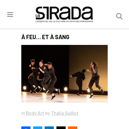
À FEU… ET À SANG
in
Body Art
by
Thalia Guillot