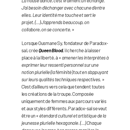
La house dance, c’est vraiment un échange.
J’ai besoin d’échanger avec chacune d’entre
elles. Leur identité me touche et sert le
projet. (…) J’apprends beaucoup, on
collabore, on se concerte
. »
Lorsque Ousmane Sy, fondateur de Paradox-
sal, crée
Queen Blood
, il cherche à laisser
place à la liberté, à «
amener les interprètes à
exprimer leur ressenti personnel sur une
notion plurielle (la féminité) tout en s’appuyant
sur leurs qualités techniques respectives.
»
C’est d’ailleurs vers cela que tendent toutes
les créations de la troupe. Composée
uniquement de femmes aux parcours variés
et aux styles différents, Paradox-sal se veut
être un «
étendard culturel et artistique de la
jeunesse plurielle hexagonale. (…) Chaque
danseuse incarne à sa propre manière la