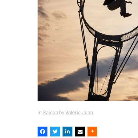
in
Saison
by
Valérie Juan