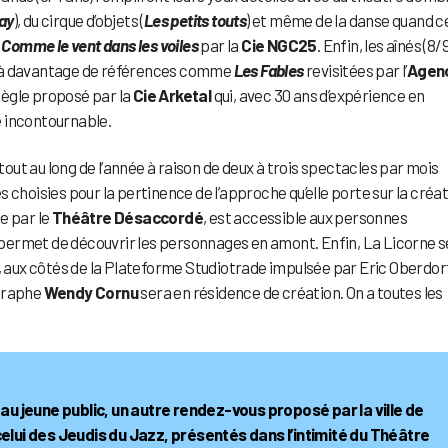
ay
), du cirque d’objets (
Les petits touts
) et même de la danse quand ce
,
Comme le vent dans les voiles
par la
Cie NGC25
. Enfin, les aînés (8/
l à davantage de références comme
Les Fables
revisitées par l’
Agen
piègle proposé par la
Cie Arketal
qui, avec 30 ans d’expérience en
e incontournable.
 tout au long de l’année à raison de deux à trois spectacles par mois
 choisies pour la pertinence de l’approche qu’elle porte sur la créat
e par le
Théâtre Désaccordé
, est accessible aux personnes
ur permet de découvrir les personnages en amont. Enfin, La Licorne 
e, aux côtés de la Plateforme Studiotrade impulsée par Eric Oberdorf
égraphe
Wendy Cornu
sera en résidence de création. On a toutes les
au jeune public, un autre rendez-vous proposé par la ville de
lui des Jeudis du Jazz, présentés dans l’intimité du Théâtre