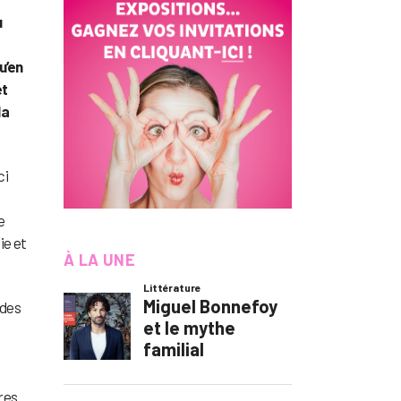
u
u’en
et
la
ci
e
ie et
À LA UNE
 des
res