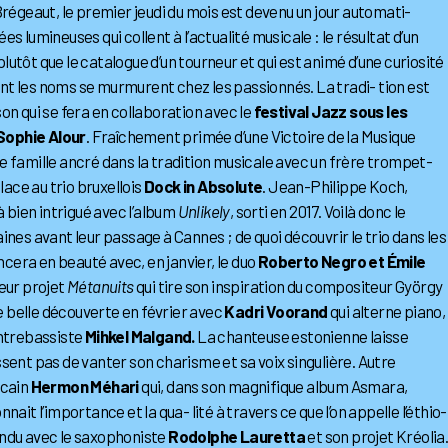
régeaut, le premier jeudi du mois est devenu un jour automati-
s lumineuses qui collent à l’actualité musicale : le résultat d’un
utôt que le catalogue d’un tourneur et qui est animé d’une curiosité
dont les noms se murmurent chez les passionnés. La tradi- tion est
on qui se fera en collaboration avec le
festival Jazz sous les
Sophie Alour
. Fraîchement primée d’une Victoire de la Musique
e famille ancré dans la tradition musicale avec un frère trompet-
lace au trio bruxellois
Dock in Absolute
. Jean-Philippe Koch,
à bien intrigué avec l’album
Unlikely
, sorti en 2017. Voilà donc le
nes avant leur passage à Cannes ; de quoi découvrir le trio dans les
era en beauté avec, en janvier, le duo
Roberto Negro et Émile
leur projet
Métanuits
qui tire son inspiration du compositeur György
e belle découverte en février avec
Kadri Voorand
qui alterne piano,
ontrebassiste
Mihkel Malgand.
La chanteuse estonienne laisse
nissent pas de vanter son charisme et sa voix singulière. Autre
icain
Hermon Méhari
qui, dans son magnifique album Asmara,
ait l’importance et la qua- lité à travers ce que l’on appelle l’éthio-
ttendu avec le saxophoniste
Rodolphe Lauretta
et son projet Kréolia