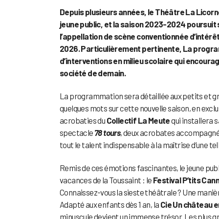
Depuis plusieurs années, le Théâtre La Licorn
jeune public, et la saison 2023-2024 poursuit 
l’appellation de scène conventionnée d’intérêt
2026. Particulièrement pertinente, La progr
d’interventions en milieu scolaire qui encoura
société de demain.
La programmation sera détaillée aux petits et gra
quelques mots sur cette nouvelle saison, en exclu
acrobaties du
Collectif La Meute
qui installera 
spectacle
78 tours
, deux acrobates accompagnés 
tout le talent indispensable à la maîtrise d’une tel
Remis de ces émotions fascinantes, le jeune publ
vacances de la Toussaint : le
Festival P’tits Can
Connaissez-vous la sieste théâtrale ? Une manière
Adapté aux enfants dès 1 an, la
Cie Un château 
minuscule devient un immense trésor. Les plus gr