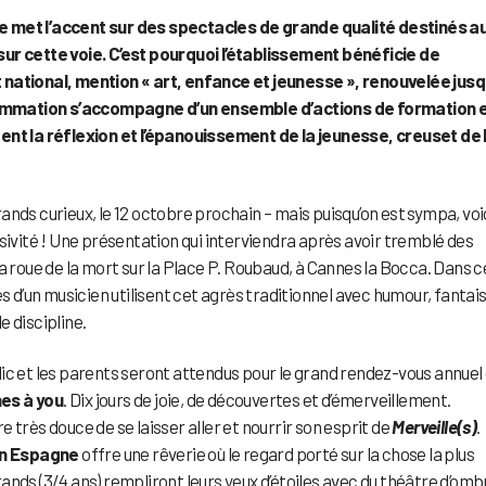
e met l’accent sur des spectacles de grande qualité destinés a
sur cette voie. C’est pourquoi l’établissement bénéficie de
 national, mention « art, enfance et jeunesse », renouvelée jusq
ammation s’accompagne d’un ensemble d’actions de formation 
gent la réflexion et l’épanouissement de la jeunesse, creuset de 
nds curieux, le 12 octobre prochain – mais puisqu’on est sympa, voi
sivité ! Une présentation qui interviendra après avoir tremblé des
sa roue de la mort sur la Place P. Roubaud, à Cannes la Bocca. Dans c
d’un musicien utilisent cet agrès traditionnel avec humour, fantais
le discipline.
ic et les parents seront attendus pour le grand rendez-vous annuel
nes à you
. Dix jours de joie, de découvertes et d’émerveillement.
 très douce de se laisser aller et nourrir son esprit de
Merveille(s)
.
en Espagne
offre une rêverie où le regard porté sur la chose la plus
ands (3/4 ans) rempliront leurs yeux d’étoiles avec du théâtre d’omb