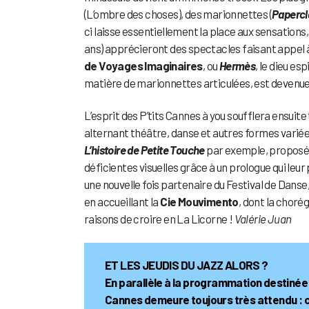
(L’ombre des choses), des marionnettes (
Papercl
ci laisse essentiellement la place aux sensations
ans) apprécieront des spectacles faisant appe
de Voyages
Imaginaires
, ou
Hermès
, le dieu es
matière de marionnettes articulées, est devenu
L’esprit des P’tits Cannes à you soufflera ensuite
alternant théâtre, danse et autres formes variées
L’histoire de Petite Touche
par exemple, proposé
déficientes visuelles grâce à un prologue qui le
une nouvelle fois partenaire du Festival de Dans
en accueillant la
Cie Mouvimento
, dont la chor
raisons de croire en La Licorne !
Valérie Juan
ET LES JEUDIS DU JAZZ ALORS ?
En parallèle à la programmation destinée 
Cannes demeure toujours très attendu : ce