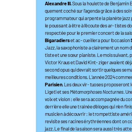
Alexandre III.
Sous la houlette de Benjamin B
quement coché sur l’agenda grâce à des soirée
programmateur qui arpente la planète jazz pl
le poussant à être à l’écoute des ar- tistes 
respectée pour le premier concert de la sais
Bigaradiers
et ac- cueillera pour l’occasion
Jazz, la saxophoniste a clairement un nom d
tiste et une sœur pianiste. Le mois suivant, p
Victor Kraus et David Kint- ziger avaient déj
second opus qui devrait sortir quelques semai
meilleures conditions. L’année 2024 commenc
Parisien
. Les deux vir- tuoses proposeront 
Ligeti et ses
Métamorphoses Nocturnes
. Un
voix et violon ; elle sera accompagnée du c
derrière elle une trainée d’éloges qui n’en fi
musicien à découvrir : le trompettiste amér
revisite ses racines érythréennes dont on conn
jazz. Le final de la saison sera aussi très a