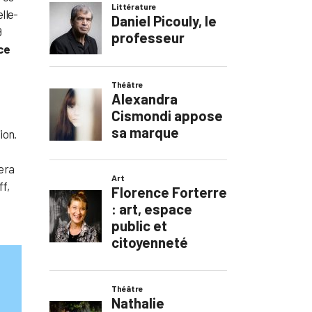
lle-
9
ce
ion.
sera
f,