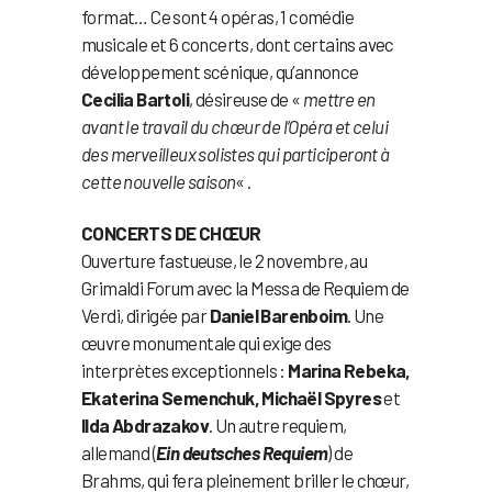
format… Ce sont 4 opéras, 1 comédie
musicale et 6 concerts, dont certains avec
développement scénique, qu’annonce
Cecilia Bartoli
, désireuse de «
mettre en
avant le travail du chœur de l’Opéra et celui
des merveilleux solistes qui participeront à
cette nouvelle saison
« .
CONCERTS DE CHŒUR
Ouverture fastueuse, le 2 novembre, au
Grimaldi Forum avec la Messa de Requiem de
Verdi, dirigée par
Daniel Barenboim
. Une
œuvre monumentale qui exige des
interprètes exceptionnels :
Marina Rebeka,
Ekaterina Semenchuk, Michaël Spyres
et
Ilda Abdrazakov
. Un autre requiem,
allemand (
Ein deutsches Requiem
) de
Brahms, qui fera pleinement briller le chœur,