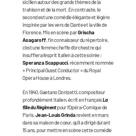
sicilien autour des grands thèmes de la
trahison et de la mort. En contraste, le
second est une comédie élégante et légère
inspirée par les vers de Dante et la ville de
Florence. Mis en scène par
Grischa
Asagaroff
, fin connaisseur du répertoire,
c’est une femme cheffe d’orchestre qui
insufflera l’esprit italien à cette soirée :
Speranza Scappucci
, récemment nommée
« Principal Guest Conductor » du Royal
Opera House à Londres.
En 1840, Gaetano Donizetti, compositeur
profondément italien, écrit en français
La
fille du Régiment
pour l’Opéra-Comique de
Paris.
Jean-Louis Grinda
revient en mars
dans sa maison de cœur, qu’il a dirigé durant
15 ans, pour mettre en scène cette comédie