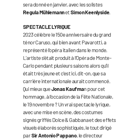
sera donné en janvier, avec les solistes
Regula Mühlemann
et
Simon Keenlyside
.
SPECTACLE LYRIQUE
2023 célèbre le 150e anniversaire du grand
ténor Caruso, qui bien avant Pavarotti, a
représenté l’opéra italien dans le monde.
L’artiste s’était produit à l’Opéra de Monte-
Carlo pendant plusieurs saisons alors qu’il
était très jeune et c’est ici, dit-on, que sa
carrière internationale aurait commencé.
Qui mieux que
Jonas Kaufma
n pour cet
hommage, à l’occasion de la Fête Nationale,
le 19 novembre ? Un vrai spectacle lyrique,
avec une mise en scène, des costumes
signés griffés Dolce & Gabbana et des effets
visuels élaborés sophistiqués, le tout dirigé
par
Sir Antonio Pappano
, le directeur