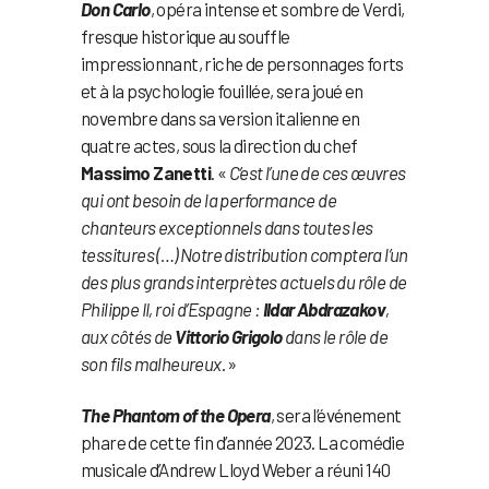
Don Carlo
, opéra intense et sombre de Verdi,
fresque historique au souffle
impressionnant, riche de personnages forts
et à la psychologie fouillée, sera joué en
novembre dans sa version italienne en
quatre actes, sous la direction du chef
Massimo Zanetti
. «
C’est l’une de ces œuvres
qui ont besoin de la performance de
chanteurs exceptionnels dans toutes les
tessitures (…) Notre distribution comptera l’un
des plus grands interprètes actuels du rôle de
Philippe II, roi d’Espagne :
Ildar Abdrazakov
,
aux côtés de
Vittorio Grigolo
dans le rôle de
son fils malheureux
. »
The Phantom of the Opera
, sera l’événement
phare de cette fin d’année 2023. La comédie
musicale d’Andrew Lloyd Weber a réuni 140