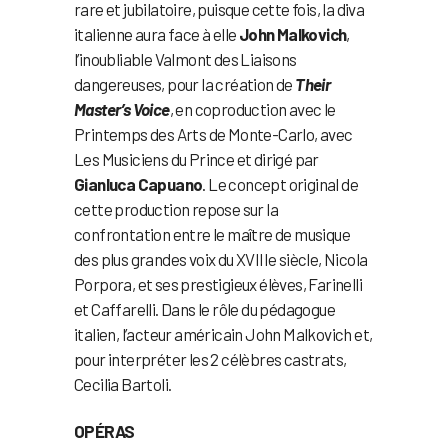
rare et jubilatoire, puisque cette fois, la diva
italienne aura face à elle
John Malkovich
,
l’inoubliable Valmont des Liaisons
dangereuses, pour la création de
Their
Master’s Voice
, en coproduction avec le
Printemps des Arts de Monte-Carlo, avec
Les Musiciens du Prince et dirigé par
Gianluca Capuano
. Le concept original de
cette production repose sur la
confrontation entre le maître de musique
des plus grandes voix du XVIIIe siècle, Nicola
Porpora, et ses prestigieux élèves, Farinelli
et Caffarelli. Dans le rôle du pédagogue
italien, l’acteur américain John Malkovich et,
pour interpréter les 2 célèbres castrats,
Cecilia Bartoli.
OPÉRAS