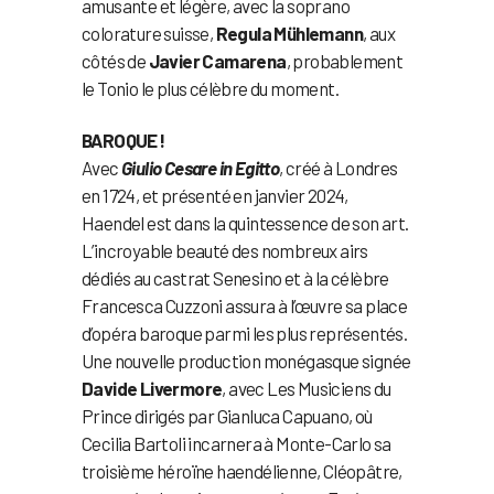
amusante et légère, avec la soprano
colorature suisse,
Regula Mühlemann
, aux
côtés de
Javier Camarena
, probablement
le Tonio le plus célèbre du moment.
BAROQUE !
Avec
Giulio Cesare in Egitto
, créé à Londres
en 1724, et présenté en janvier 2024,
Haendel est dans la quintessence de son art.
L’incroyable beauté des nombreux airs
dédiés au castrat Senesino et à la célèbre
Francesca Cuzzoni assura à l’œuvre sa place
d’opéra baroque parmi les plus représentés.
Une nouvelle production monégasque signée
Davide Livermore
, avec Les Musiciens du
Prince dirigés par Gianluca Capuano, où
Cecilia Bartoli incarnera à Monte-Carlo sa
troisième héroïne haendélienne, Cléopâtre,