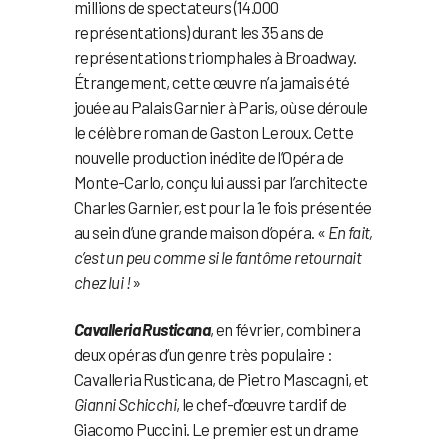
millions de spectateurs (14.000
représentations) durant les 35 ans de
représentations triomphales à Broadway.
Étrangement, cette œuvre n’a jamais été
jouée au Palais Garnier à Paris, où se déroule
le célèbre roman de Gaston Leroux. Cette
nouvelle production inédite de l’Opéra de
Monte-Carlo, conçu lui aussi par l’architecte
Charles Garnier, est pour la 1e fois présentée
au sein d’une grande maison d’opéra. «
En fait,
c’est un peu comme si le fantôme retournait
chez lui !
»
Cavalleria Rusticana
, en février, combinera
deux opéras d’un genre très populaire :
Cavalleria Rusticana, de Pietro Mascagni, et
Gianni Schicchi
, le chef-d’œuvre tardif de
Giacomo Puccini. Le premier est un drame