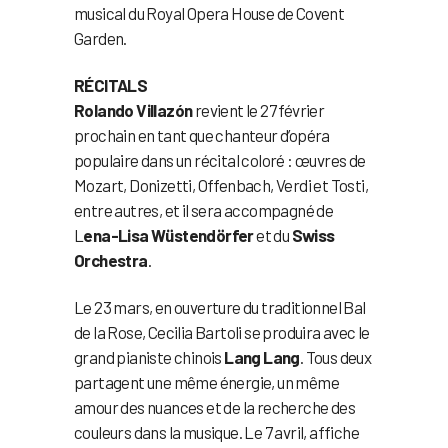
musical du Royal Opera House de Covent
Garden.
RÉCITALS
Rolando Villazón
revient le 27 février
prochain en tant que chanteur d’opéra
populaire dans un récital coloré : œuvres de
Mozart, Donizetti, Offenbach, Verdi et Tosti,
entre autres, et il sera accompagné de
L
ena-Lisa Wüstendörfer
et du
Swiss
Orchestra
.
Le 23 mars, en ouverture du traditionnel Bal
de la Rose, Cecilia Bartoli se produira avec le
grand pianiste chinois
Lang Lang
. Tous deux
partagent une même énergie, un même
amour des nuances et de la recherche des
couleurs dans la musique. Le 7 avril, affiche