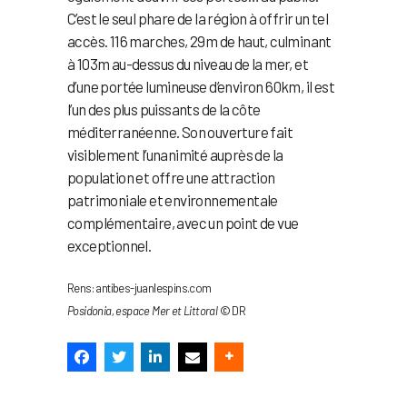
C’est le seul phare de la région à offrir un tel
accès. 116 marches, 29m de haut, culminant
à 103m au-dessus du niveau de la mer, et
d’une portée lumineuse d’environ 60km, il est
l’un des plus puissants de la côte
méditerranéenne. Son ouverture fait
visiblement l’unanimité auprès de la
population et offre une attraction
patrimoniale et environnementale
complémentaire, avec un point de vue
exceptionnel.
Rens: antibes-juanlespins.com
Posidonia, espace Mer et Littoral
© DR