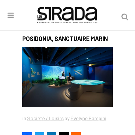
POSIDONIA, SANCTUAIRE MARIN
in
Société / Loisirs
by
Évelyne Pampini