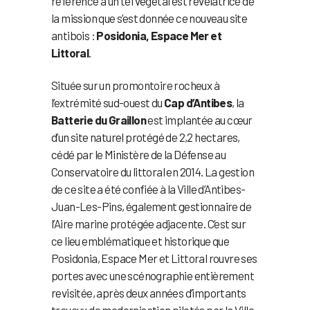
référence à un tel végétal est révélatrice de
la mission que s’est donnée ce nouveau site
antibois :
Posidonia, Espace Mer et
Littoral
.
Située sur un promontoire rocheux à
l’extrémité sud-ouest du
Cap d’Antibes
, la
Batterie du Graillon
est implantée au cœur
d’un site naturel protégé de 2,2 hectares,
cédé par le Ministère de la Défense au
Conservatoire du littoral en 2014. La gestion
de ce site a été confiée à la Ville d’Antibes-
Juan-Les-Pins, également gestionnaire de
l’Aire marine protégée adjacente. C’est sur
ce lieu emblématique et historique que
Posidonia, Espace Mer et Littoral rouvre ses
portes avec une scénographie entièrement
revisitée, après deux années d’importants
travaux de modernisation pilotés par la Ville