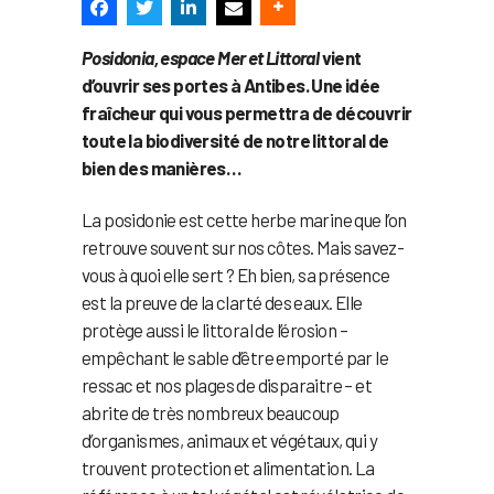
Posidonia, espace Mer et Littoral
vient
d’ouvrir ses portes à Antibes. Une idée
fraîcheur qui vous permettra de découvrir
toute la biodiversité de notre littoral de
bien des manières…
La posidonie est cette herbe marine que l’on
retrouve souvent sur nos côtes. Mais savez-
vous à quoi elle sert ? Eh bien, sa présence
est la preuve de la clarté des eaux. Elle
protège aussi le littoral de l’érosion –
empêchant le sable d’être emporté par le
ressac et nos plages de disparaitre – et
abrite de très nombreux beaucoup
d’organismes, animaux et végétaux, qui y
trouvent protection et alimentation. La