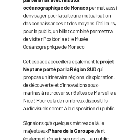
océanographique de Monaco
permet aussi
d’envisager pour la suite une mutualisation
des connaissances et des moyens. D’ailleurs,
pour le public, un billet combiné permettra
de visiter Posidonia et le Musée
Océanographique de Monaco.
Cet espace accueillera également le
projet
Neptune porté par la Région SUD
qui
propose un itinéraire régional d’exploration,
de découverte et d’innovations sous-
marines à retrouver sur 6 sites de Marseille à
Nice ! Pour cela de nombreux dispositifs
audiovisuels seront à la disposition du public.
Signalons qu’à quelques mètres de là, le
majestueux
Phare de la Garoupe
vient
également d’ouvrir ses portes… au public.