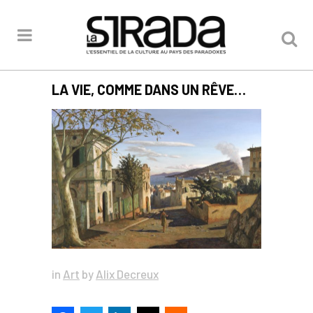
LA VIE, COMME DANS UN RÊVE…
in
Art
by
Alix Decreux