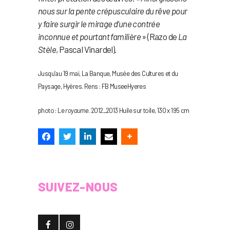
nous sur la pente crépusculaire du rêve pour
y faire surgir le mirage d’une contrée
inconnue et pourtant familière
» (Razo de
La
Stèle
, Pascal Vinardel).
Jusqu’au 19 mai, La Banque, Musée des Cultures et du
Paysage, Hyères. Rens : FB MuseeHyeres
photo : Le
royaume
. 2012_2013 Huile sur toile, 130 x 195 cm
SUIVEZ-NOUS