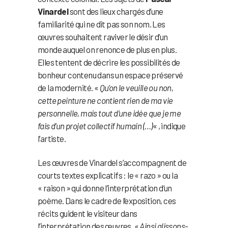
Vinardel
sont des lieux chargés d’une
familiarité qui ne dit pas son nom. Les
œuvres souhaitent raviver le désir d’un
monde auquel on renonce de plus en plus.
Elles tentent de décrire les possibilités de
bonheur contenu dans un espace préservé
de la modernité. «
Qu’on le veuille ou non,
cette peinture ne contient rien de ma vie
personnelle, mais tout d’une idée que je me
fais d’un projet collectif humain (…)
« , indique
l’artiste.
Les œuvres de Vinardel s’accompagnent de
courts textes explicatifs : le « razo » ou la
« raison » qui donne l’interprétation d’un
poème. Dans le cadre de l’exposition, ces
récits guident le visiteur dans
l’interprétation des œuvres. «
Ainsi glissons-