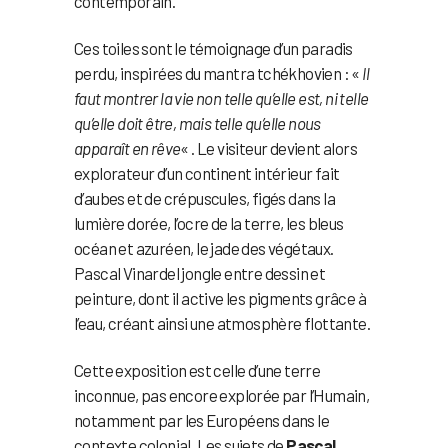
contemporain.
Ces toiles sont le témoignage d’un paradis
perdu, inspirées du mantra tchékhovien : «
Il
faut montrer la vie non telle qu’elle est, ni telle
qu’elle doit être, mais telle qu’elle nous
apparaît en rêve
« . Le visiteur devient alors
explorateur d’un continent intérieur fait
d’aubes et de crépuscules, figés dans la
lumière dorée, l’ocre de la terre, les bleus
océan et azuréen, le jade des végétaux.
Pascal Vinardel jongle entre dessin et
peinture, dont il active les pigments grâce à
l’eau, créant ainsi une atmosphère flottante.
Cette exposition est celle d’une terre
inconnue, pas encore explorée par l’Humain,
notamment par les Européens dans le
contexte colonial. Les sujets de
Pascal