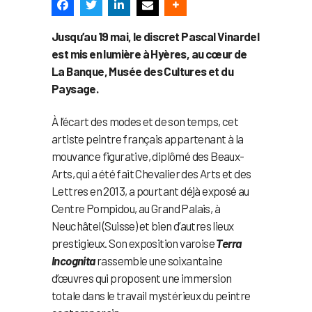
Jusqu’au 19 mai, le discret Pascal Vinardel
est mis en lumière à Hyères, au cœur de
La Banque, Musée des Cultures et du
Paysage.
À l’écart des modes et de son temps, cet
artiste peintre français appartenant à la
mouvance figurative, diplômé des Beaux-
Arts, qui a été fait Chevalier des Arts et des
Lettres en 2013, a pourtant déjà exposé au
Centre Pompidou, au Grand Palais, à
Neuchâtel (Suisse) et bien d’autres lieux
prestigieux. Son exposition varoise
Terra
Incognita
rassemble une soixantaine
d’œuvres qui proposent une immersion
totale dans le travail mystérieux du peintre