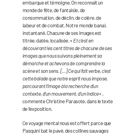
embarque et témoigne. On reconnaît un
monde de fête, de fantaisie, de
consommation, de déclin, de colère, de
labeur et de combat. Notre monde banal,
instantané. Chacune de ses images est
titrée, datée, localisée. «
Et c’est en
découvrant les cent titres de chacune de ses
images que nous suivons pleinement sa
démarche et achevons de comprendre la
scène et son sens. […] Ce qui fait verbe, c’est
cette balade que notre esprit nous impose,
parcourant l’image à la recherche d’un
contexte, d’un mouvement, d’un indice
« ,
commente Christine Parasote, dans le texte
de l’exposition.
Ce voyage mental nous est offert parce que
Pasquini bat le pavé, des collines sauvages