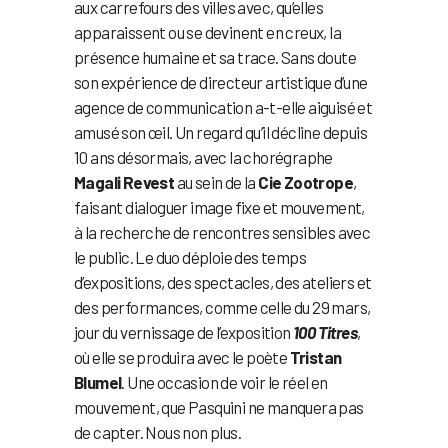
aux carrefours des villes avec, qu’elles
apparaissent ou se devinent en creux, la
présence humaine et sa trace. Sans doute
son expérience de directeur artistique d’une
agence de communication a-t-elle aiguisé et
amusé son œil. Un regard qu’il décline depuis
10 ans désormais, avec la chorégraphe
Magali Revest
au sein de la
Cie Zootrope
,
faisant dialoguer image fixe et mouvement,
à la recherche de rencontres sensibles avec
le public. Le duo déploie des temps
d’expositions, des spectacles, des ateliers et
des performances, comme celle du 29 mars,
jour du vernissage de l’exposition
100 Titres
,
où elle se produira avec le poète
Tristan
Blumel
. Une occasion de voir le réel en
mouvement, que Pasquini ne manquera pas
de capter. Nous non plus.