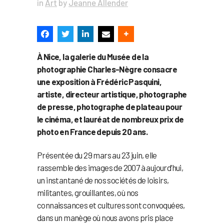
in
Art
by
Jeanne Allender
À Nice, la galerie du Musée de la
photographie Charles-Nègre consacre
une exposition à Frédéric Pasquini,
artiste, directeur artistique, photographe
de presse, photographe de plateau pour
le cinéma, et lauréat de nombreux prix de
photo en France depuis 20 ans.
Présentée du 29 mars au 23 juin, elle
rassemble des images de 2007 à aujourd’hui,
un instantané de nos sociétés de loisirs,
militantes, grouillantes, où nos
connaissances et cultures sont convoquées,
dans un manège où nous avons pris place