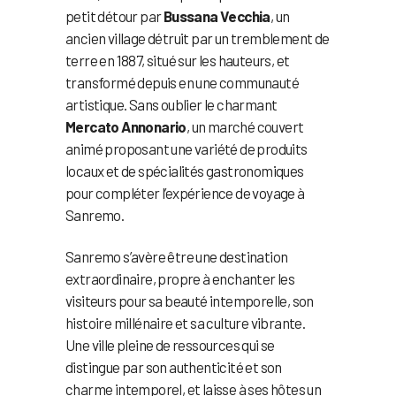
petit détour par
Bussana Vecchia
, un
ancien village détruit par un tremblement de
terre en 1887, situé sur les hauteurs, et
transformé depuis en une communauté
artistique. Sans oublier le charmant
Mercato Annonario
, un marché couvert
animé proposant une variété de produits
locaux et de spécialités gastronomiques
pour compléter l’expérience de voyage à
Sanremo.
Sanremo s’avère être une destination
extraordinaire, propre à enchanter les
visiteurs pour sa beauté intemporelle, son
histoire millénaire et sa culture vibrante.
Une ville pleine de ressources qui se
distingue par son authenticité et son
charme intemporel, et laisse à ses hôtes un