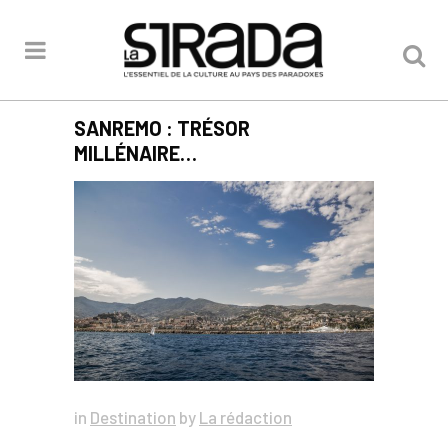
SANREMO : TRÉSOR
MILLÉNAIRE…
in
Destination
by
La rédaction