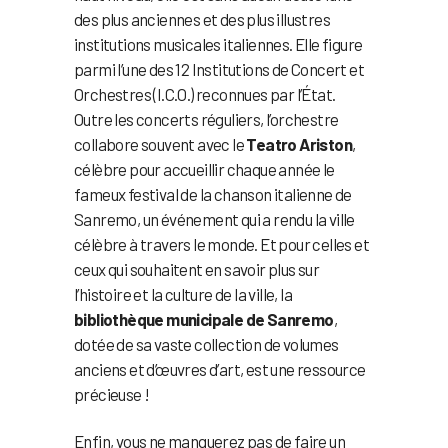
des plus anciennes et des plus illustres
institutions musicales italiennes. Elle figure
parmi l’une des 12 Institutions de Concert et
Orchestres (I.C.O.) reconnues par l’État.
Outre les concerts réguliers, l’orchestre
collabore souvent avec le
Teatro Ariston
,
célèbre pour accueillir chaque année le
fameux festival de la chanson italienne de
Sanremo, un événement qui a rendu la ville
célèbre à travers le monde. Et pour celles et
ceux qui souhaitent en savoir plus sur
l’histoire et la culture de la ville, la
bibliothèque municipale de Sanremo
,
dotée de sa vaste collection de volumes
anciens et d’œuvres d’art, est une ressource
précieuse !
Enfin, vous ne manquerez pas de faire un