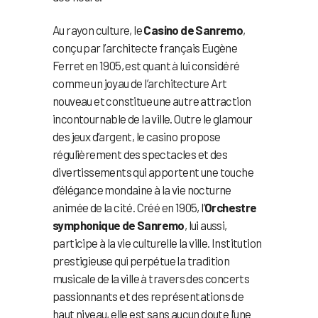
Au rayon culture, le
Casino de Sanremo
,
conçu par l’architecte français Eugène
Ferret en 1905, est quant à lui considéré
comme un joyau de l’architecture Art
nouveau et constitue une autre attraction
incontournable de la ville. Outre le glamour
des jeux d’argent, le casino propose
régulièrement des spectacles et des
divertissements qui apportent une touche
d’élégance mondaine à la vie nocturne
animée de la cité. Créé en 1905, l’
Orchestre
symphonique de Sanremo
, lui aussi,
participe à la vie culturelle la ville. Institution
prestigieuse qui perpétue la tradition
musicale de la ville à travers des concerts
passionnants et des représentations de
haut niveau, elle est sans aucun doute l’une