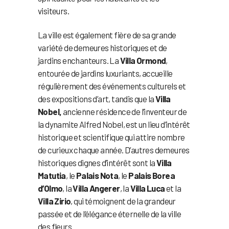
visiteurs.
La ville est également fière de sa grande
variété de demeures historiques et de
jardins enchanteurs. La
Villa Ormond
,
entourée de jardins luxuriants, accueille
régulièrement des événements culturels et
des expositions d’art, tandis que la
Villa
Nobel,
ancienne résidence de l’inventeur de
la dynamite Alfred Nobel, est un lieu d’intérêt
historique et scientifique qui attire nombre
de curieux chaque année. D’autres demeures
historiques dignes d’intérêt sont la
Villa
Matutia
, le
Palais Nota
, le
Palais Borea
d’Olmo
, la
Villa Angerer
, la
Villa Luca
et la
Villa Zirio
, qui témoignent de la grandeur
passée et de l’élégance éternelle de la ville
des fleurs.