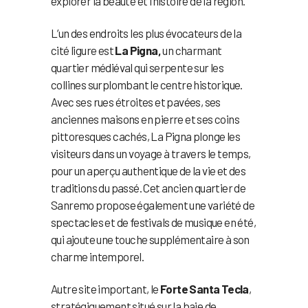
explorer la beauté et l’histoire de la région.
L’un des endroits les plus évocateurs de la
cité ligure est
La Pigna,
un charmant
quartier médiéval qui serpente sur les
collines surplombant le centre historique.
Avec ses rues étroites et pavées, ses
anciennes maisons en pierre et ses coins
pittoresques cachés, La Pigna plonge les
visiteurs dans un voyage à travers le temps,
pour un aperçu authentique de la vie et des
traditions du passé. Cet ancien quartier de
Sanremo propose également une variété de
spectacles et de festivals de musique en été,
qui ajoute une touche supplémentaire à son
charme intemporel.
Autre site important, le
Forte Santa Tecla
,
stratégiquement situé sur la baie de