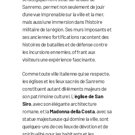
Sanremo, permet non seulement de jouir
d’une vue imprenable sur la ville et la mer,
mais aussi une immersion dans l’histoire
militaire de la région. Ses murs imposants et
ses anciennes fortifications racontent des
histoires de batailles et de défense contre
les incursions ennemies, offrant aux
visiteurs une expérience fascinante.
Comme toute ville italienne qui se respecte,
les églises et les lieux sacrés de Sanremo
constituent autant d’éléments majeurs de
son patrimoine culturel. L’
église de San
Siro
, avec son élégante architecture
romane, et la
Madonna della Costa
, avec sa
statue majestueuse qui domine la ville, sont
quelques-uns de ces lieux de dévotion et de
spiritualité pour les habitants et les