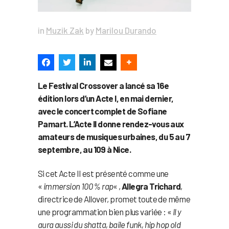
in
Muzik Zak
by
Marilou Durando
Le Festival Crossover a lancé sa 16e
édition lors d’un Acte I, en mai dernier,
avec le concert complet de Sofiane
Pamart. L’Acte II donne rendez-vous aux
amateurs de musiques urbaines, du 5 au 7
septembre, au 109 à Nice.
Si cet Acte II est présenté comme une
«
immersion 100 % rap
« ,
Allegra Trichard
,
directrice de Allover, promet toute de même
une programmation bien plus variée : «
Il y
aura aussi du shatta, baile funk, hip hop old