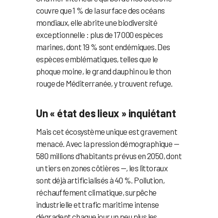
couvre que 1 % de la surface des océans
mondiaux, elle abrite une biodiversité
exceptionnelle : plus de 17 000 espèces
marines, dont 19 % sont endémiques. Des
espèces emblématiques, telles que le
phoque moine, le grand dauphin ou le thon
rouge de Méditerranée, y trouvent refuge.
Un « état des lieux » inquiétant
Mais cet écosystème unique est gravement
menacé. Avec la pression démographique —
580 millions d’habitants prévus en 2050, dont
un tiers en zones côtières —, les littoraux
sont déjà artificialisés à 40 %. Pollution,
réchauffement climatique, surpêche
industrielle et trafic maritime intense
dégradent chaque jour un peu plus les