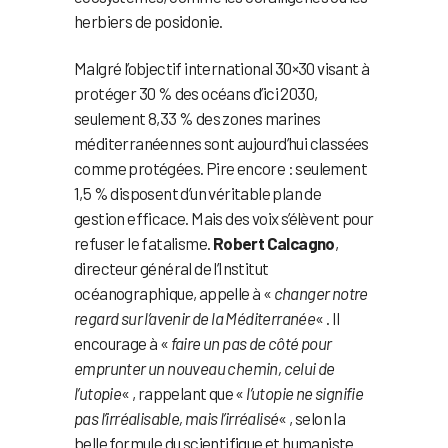
herbiers de posidonie.
Malgré l’objectif international 30×30 visant à
protéger 30 % des océans d’ici 2030,
seulement 8,33 % des zones marines
méditerranéennes sont aujourd’hui classées
comme protégées. Pire encore : seulement
1,5 % disposent d’un véritable plan de
gestion efficace. Mais des voix s’élèvent pour
refuser le fatalisme.
Robert Calcagno
,
directeur général de l’Institut
océanographique, appelle à «
changer notre
regard sur l’avenir de la Méditerranée
« . Il
encourage à «
faire un pas de côté pour
emprunter un nouveau chemin, celui de
l’utopie
« , rappelant que «
l’utopie ne signifie
pas l’irréalisable, mais l’irréalisé
« , selon la
belle formule du scientifique et humaniste