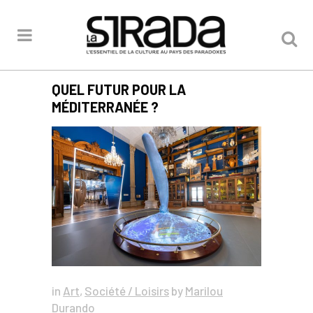
QUEL FUTUR POUR LA
MÉDITERRANÉE ?
in
Art
,
Société / Loisirs
by
Marilou
Durando