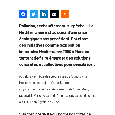
Pollution, réchauffement, surpêche… La
Méditerranée est au cœur d’une crise
écologique sans précédent. Pourtant,
des initiatives comme l’exposition
immersive
Méditerranée 2050
à Monaco
tentent de faire émerger des solutions
concrètes et collectives pour sensibiliser.
Autrefois «
symbole des progrès des civilisations
« , la
Méditerranée est aujourd’hui celui des
«
dysfonctionnements et des tensions de la planète
« ,
rappelait le Prince Albert II de Monaco lors de son discours
à la COP27, en Égypte, en 2022.
Si la mer intérieure qui borde nos côtes ne