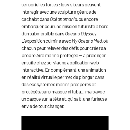
sensorielles fortes : les visiteurs peuvent
interagir avec une sculpture géante de
cachalot dans
Océanomania
, ou encore
embarquer pour une mission futuriste à bord
d’un submersible dans
Oceano Odyssey
.
L’exposition culmine avec
My Oceano Med
, où
chacun peut relever des défis pour créer sa
propre Aire marine protégée — à prolonger
ensuite chez soi via une application web
interactive. En complément, une animation
en réalité virtuelle permet de plonger dans
des écosystèmes marins prospères et
protégés, sans masque ni tuba… mais avec
un casque sur la tête et, qui sait, une furieuse
envie de tout changer.