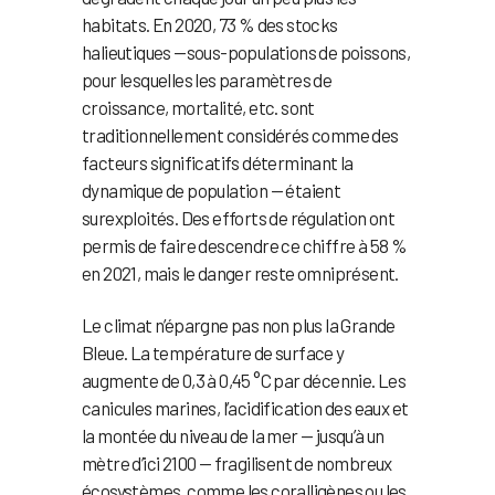
habitats. En 2020, 73 % des stocks
halieutiques —sous-populations de poissons,
pour lesquelles les paramètres de
croissance, mortalité, etc. sont
traditionnellement considérés comme des
facteurs significatifs déterminant la
dynamique de population — étaient
surexploités. Des efforts de régulation ont
permis de faire descendre ce chiffre à 58 %
en 2021, mais le danger reste omniprésent.
Le climat n’épargne pas non plus la Grande
Bleue. La température de surface y
augmente de 0,3 à 0,45 °C par décennie. Les
canicules marines, l’acidification des eaux et
la montée du niveau de la mer — jusqu’à un
mètre d’ici 2100 — fragilisent de nombreux
écosystèmes, comme les coralligènes ou les