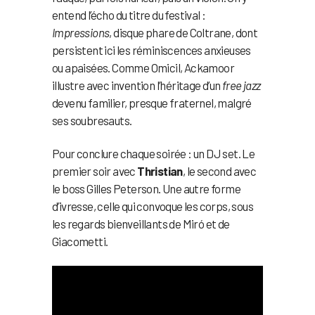
entend l’écho du titre du festival :
Impressions
, disque phare de Coltrane, dont
persistent ici les réminiscences anxieuses
ou apaisées. Comme Omicil, Ackamoor
illustre avec invention l’héritage d’un
free jazz
devenu familier, presque fraternel, malgré
ses soubresauts.
Pour conclure chaque soirée : un DJ set. Le
premier soir avec
Thristian
, le second avec
le boss Gilles Peterson. Une autre forme
d’ivresse, celle qui convoque les corps, sous
les regards bienveillants de Miró et de
Giacometti.