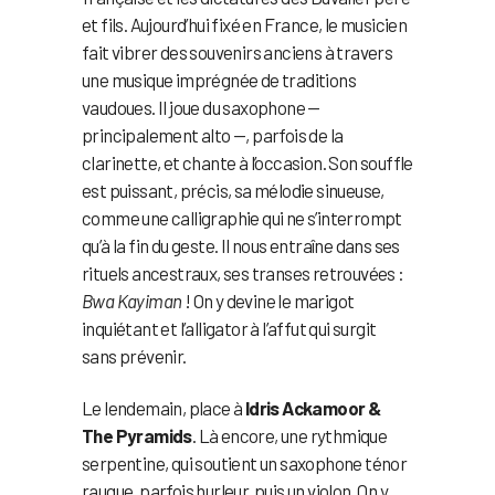
et fils. Aujourd’hui fixé en France, le musicien
fait vibrer des souvenirs anciens à travers
une musique imprégnée de traditions
vaudoues. Il joue du saxophone —
principalement alto —, parfois de la
clarinette, et chante à l’occasion. Son souffle
est puissant, précis, sa mélodie sinueuse,
comme une calligraphie qui ne s’interrompt
qu’à la fin du geste. Il nous entraîne dans ses
rituels ancestraux, ses transes retrouvées :
Bwa Kayiman
! On y devine le marigot
inquiétant et l’alligator à l’affut qui surgit
sans prévenir.
Le lendemain, place à
Idris Ackamoor &
The Pyramids
. Là encore, une rythmique
serpentine, qui soutient un saxophone ténor
rauque, parfois hurleur, puis un violon. On y