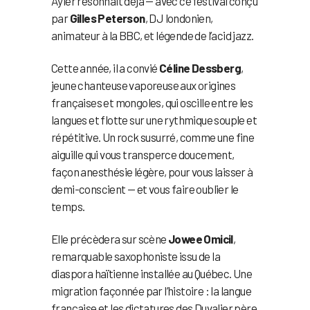
Ayler résonnait déjà — avec ce festival conçu
par
Gilles Peterson
, DJ londonien,
animateur à la BBC, et légende de l’acid jazz.
Cette année, il a convié
Céline Dessberg
,
jeune chanteuse vaporeuse aux origines
françaises et mongoles, qui oscille entre les
langues et flotte sur une rythmique souple et
répétitive. Un rock susurré, comme une fine
aiguille qui vous transperce doucement,
façon anesthésie légère, pour vous laisser à
demi-conscient — et vous faire oublier le
temps.
Elle précèdera sur scène
Jowee Omicil
,
remarquable saxophoniste issu de la
diaspora haïtienne installée au Québec. Une
migration façonnée par l’histoire : la langue
française et les dictatures des Duvalier père