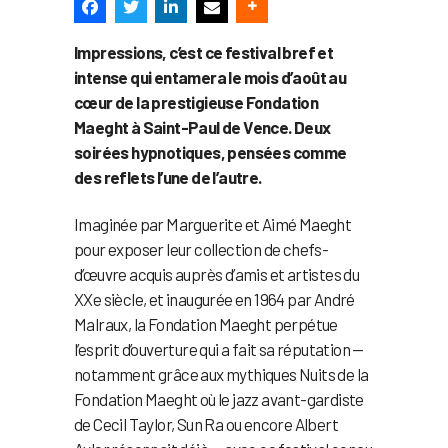
Impressions, c’est ce festival bref et
intense qui entamera le mois d’août au
cœur de la prestigieuse Fondation
Maeght à Saint-Paul de Vence. Deux
soirées hypnotiques, pensées comme
des reflets l’une de l’autre.
Imaginée par Marguerite et Aimé Maeght
pour exposer leur collection de chefs-
d’œuvre acquis auprès d’amis et artistes du
XXe siècle, et inaugurée en 1964 par André
Malraux, la Fondation Maeght perpétue
l’esprit d’ouverture qui a fait sa réputation —
notamment grâce aux mythiques Nuits de la
Fondation Maeght où le jazz avant-gardiste
de Cecil Taylor, Sun Ra ou encore Albert