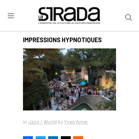
IMPRESSIONS HYPNOTIQUES
in
Jazz / World
by
Yvan Amar