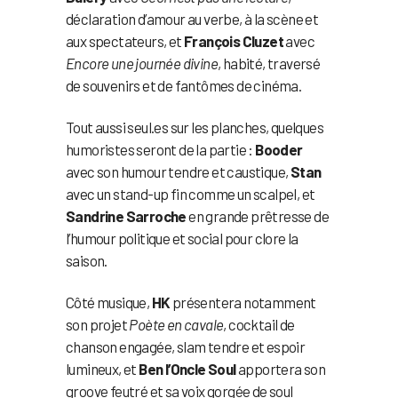
déclaration d’amour au verbe, à la scène et
aux spectateurs, et
François Cluzet
avec
Encore une journée divine
, habité, traversé
de souvenirs et de fantômes de cinéma.
Tout aussi seul.es sur les planches, quelques
humoristes seront de la partie :
Booder
avec son humour tendre et caustique,
Stan
avec un stand-up fin comme un scalpel, et
Sandrine Sarroche
en grande prêtresse de
l’humour politique et social pour clore la
saison.
Côté musique,
HK
présentera notamment
son projet
Poète en cavale
, cocktail de
chanson engagée, slam tendre et espoir
lumineux, et
Ben l’Oncle Soul
apportera son
groove feutré et sa voix gorgée de soul