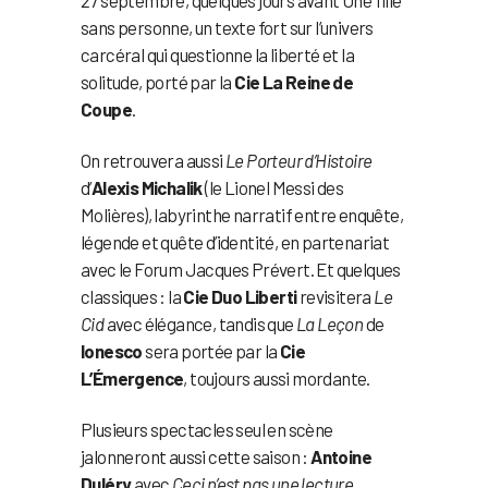
sans personne, un texte fort sur l’univers
carcéral qui questionne la liberté et la
solitude, porté par la
Cie La Reine de
Coupe
.
On retrouvera aussi
Le Porteur d’Histoire
d’
Alexis Michalik
(le Lionel Messi des
Molières), labyrinthe narratif entre enquête,
légende et quête d’identité, en partenariat
avec le Forum Jacques Prévert. Et quelques
classiques : la
Cie Duo Liberti
revisitera
Le
Cid
avec élégance, tandis que
La Leçon
de
Ionesco
sera portée par la
Cie
L’Émergence
, toujours aussi mordante.
Plusieurs spectacles seul en scène
jalonneront aussi cette saison :
Antoine
Duléry
avec
Ceci n’est pas une lecture
,