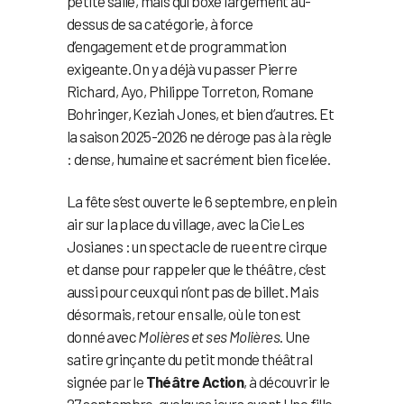
petite salle, mais qui boxe largement au-
dessus de sa catégorie, à force
d’engagement et de programmation
exigeante. On y a déjà vu passer Pierre
Richard, Ayo, Philippe Torreton, Romane
Bohringer, Keziah Jones, et bien d’autres. Et
la saison 2025-2026 ne déroge pas à la règle
: dense, humaine et sacrément bien ficelée.
La fête s’est ouverte le 6 septembre, en plein
air sur la place du village, avec la Cie Les
Josianes : un spectacle de rue entre cirque
et danse pour rappeler que le théâtre, c’est
aussi pour ceux qui n’ont pas de billet. Mais
désormais, retour en salle, où le ton est
donné avec
Molières et ses Molières
. Une
satire grinçante du petit monde théâtral
signée par le
Théâtre Action
, à découvrir le
27 septembre, quelques jours avant Une fille