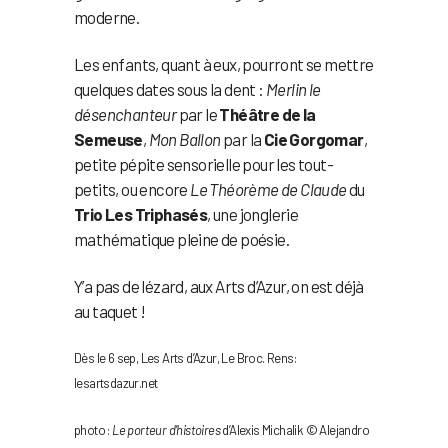
moderne.
Les enfants, quant à eux, pourront se mettre
quelques dates sous la dent :
Merlin le
désenchanteur
par le
Théâtre de la
Semeuse
,
Mon Ballon
par la
Cie Gorgomar
,
petite pépite sensorielle pour les tout-
petits, ou encore
Le Théorème de Claude
du
Trio Les Triphasés
, une jonglerie
mathématique pleine de poésie.
Y’a pas de lézard, aux Arts d’Azur, on est déjà
au taquet !
Dès le 6 sep, Les Arts d’Azur, Le Broc. Rens:
lesartsdazur.net
photo :
Le porteur d’histoires
d’Alexis Michalik © Alejandro