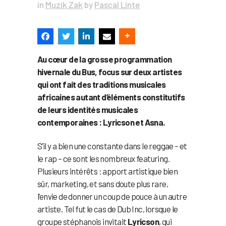
in
Muzik Zak
by
Pascal Linte
Au cœur de la grosse programmation
hivernale du Bus, focus sur deux artistes
qui ont fait des traditions musicales
africaines autant d’éléments constitutifs
de leurs identités musicales
contemporaines : Lyricson et Asna.
S’il y a bien une constante dans le reggae – et
le rap – ce sont les nombreux featuring.
Plusieurs intérêts : apport artistique bien
sûr, marketing, et sans doute plus rare,
l’envie de donner un coup de pouce à un autre
artiste. Tel fut le cas de Dub Inc, lorsque le
groupe stéphanois invitait
Lyricson
, qui