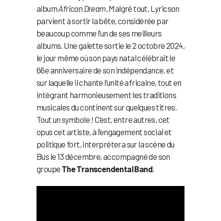
album
African Dream
. Malgré tout, Lyricson
parvient à sortir la bête, considérée par
beaucoup comme l’un de ses meilleurs
albums. Une galette sortie le 2 octobre 2024,
le jour même où son pays natal célébrait le
66e anniversaire de son indépendance, et
sur laquelle il chante l’unité africaine, tout en
intégrant harmonieusement les traditions
musicales du continent sur quelques titres.
Tout un symbole ! C’est, entre autres, cet
opus cet artiste, à l’engagement social et
politique fort, interprétera sur la scène du
Bus le 13 décembre, accompagné de son
groupe
The Transcendental Band
.