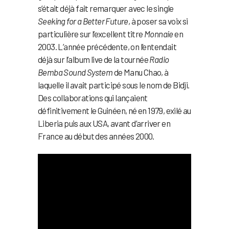
s’était déjà fait remarquer avec le single
Seeking for a Better Future
, à poser sa voix si
particulière sur l’excellent titre
Monnaie
en
2003. L’année précédente, on l’entendait
déjà sur l’album live de la tournée
Radio
Bemba Sound System
de Manu Chao, à
laquelle il avait participé sous le nom de Bidji.
Des collaborations qui lançaient
définitivement le Guinéen, né en 1979, exilé au
Liberia puis aux USA, avant d’arriver en
France au début des années 2000.