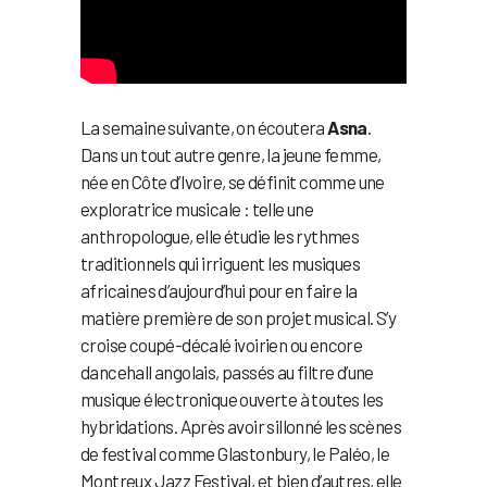
La semaine suivante, on écoutera
Asna
.
Dans un tout autre genre, la jeune femme,
née en Côte d’Ivoire, se définit comme une
exploratrice musicale : telle une
anthropologue, elle étudie les rythmes
traditionnels qui irriguent les musiques
africaines d’aujourd’hui pour en faire la
matière première de son projet musical. S’y
croise coupé-décalé ivoirien ou encore
dancehall angolais, passés au filtre d’une
musique électronique ouverte à toutes les
hybridations. Après avoir sillonné les scènes
de festival comme Glastonbury, le Paléo, le
Montreux Jazz Festival, et bien d’autres, elle