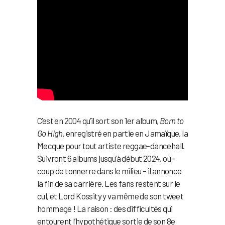
C’est en 2004 qu’il sort son 1er album,
Born to
Go High
, enregistré en partie en Jamaïque, la
Mecque pour tout artiste reggae-dancehall.
Suivront 6 albums jusqu’à début 2024, où –
coup de tonnerre dans le milieu – il annonce
la fin de sa carrière. Les fans restent sur le
cul, et Lord Kossity y va même de son tweet
hommage ! La raison : des difficultés qui
entourent l’hypothétique sortie de son 8e