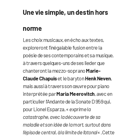
Une vie simple, un destin hors
norme
Les choix musicaux, en écho aux textes,
exploreront l’inégalable fusion entre la
poésie de ses contemporains et sa musique,
à travers quelques-uns de ses lieder que
chanteront la mezzo-soprano
Marie-
Claude Chapuis
et le baryton
Henk Neven
,
mais aussi à travers son œuvre pour piano
interprétée par
Maria Meerovitch
, avec en
particulier l’Andante de la Sonate D 959 qui,
pour Lionel Esparza, «
exprime la
catastrophe, avec la découverte de sa
maladie et son idée de la mort, surtout dans
l’épisode central, à la limite de l’atonal
« . Cette