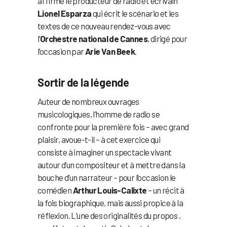
affirme le producteur de radio et écrivain
Lionel Esparza
qui écrit le scénario et les
textes de ce nouveau rendez-vous avec
l’
Orchestre national de Cannes
, dirigé pour
l’occasion par
Arie Van Beek
.
Sortir de la légende
Auteur de nombreux ouvrages
musicologiques, l’homme de radio se
confronte pour la première fois – avec grand
plaisir, avoue-t-il – à cet exercice qui
consiste à imaginer un spectacle vivant
autour d’un compositeur et à mettre dans la
bouche d’un narrateur – pour l’occasion le
comédien
Arthur Louis-Calixte
– un récit à
la fois biographique, mais aussi propice à la
réflexion. L’une des originalités du propos ,