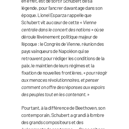
en effet, est de sortir Schubert de sa
légende, pour l’ancrer davantage dans son
époque. Lionel Esparza rappelle que
Schubert vit au cœur de cette «
Vienne
centrale dans le concert des nations
» où se
déroule l’événement politique majeur de
l’époque : le Congrès de Vienne, réunion des
pays vainqueurs de Napoléon qui se
retrouvent pour rédiger les conditions de la
paix, le maintien de leurs régimes et la
fixation de nouvelles frontières, «
pour réagir
aux menaces révolutionnaires, et penser
comment on offre des réponses aux espoirs
des peuples tout en les contenant
. »
Pourtant, à la différence de Beethoven, son
contemporain, Schubert a grandi à l’ombre
des grands compositeurs et des