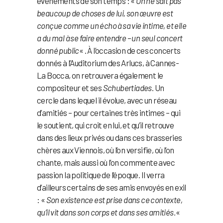
événements de son temps : «
On ne sait pas
beaucoup de choses de lui, son œuvre est
conçue comme un écho à sa vie intime, et elle
a du mal à se faire entendre – un seul concert
donné public
« . À l’occasion de ces concerts
donnés à l’Auditorium des Arlucs, à Cannes-
La Bocca, on retrouvera également le
compositeur et ses
Schubertiades
. Un
cercle dans lequel il évolue, avec un réseau
d’amitiés – pour certaines très intimes – qui
le soutient, qui croit en lui, et qu’il retrouve
dans des lieux privés ou dans ces brasseries
chères aux Viennois, où l’on versifie, où l’on
chante, mais aussi où l’on commente avec
passion la politique de l’époque. Il verra
d’ailleurs certains de ses amis envoyés en exil
: «
Son existence est prise dans ce contexte,
qu’il vit dans son corps et dans ses amitiés.
«