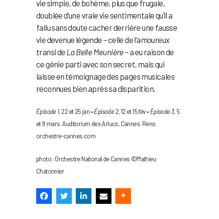
vie simple, de bohème, plus que frugale,
doublée d’une vraie vie sentimentale qu’il a
fallu sans doute cacher derrière une fausse
vie devenue légende – celle de l’amoureux
transi de
La Belle Meunière
– a eu raison de
ce génie parti avec son secret, mais qui
laisse en témoignage des pages musicales
reconnues bien après sa disparition.
Épisode 1,
22 et 25 jan •
Épisode 2
, 12 et 15 fév •
Épisode 3
, 5
et 8 mars. Auditorium des Arlucs, Cannes. Rens:
orchestre-cannes.com
photo : Orchestre National de Cannes ©Mathieu
Chatonnier