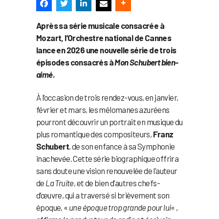
Après sa série musicale consacrée à
Mozart, l’Orchestre national de Cannes
lance en 2026 une nouvelle série de trois
épisodes consacrés à
Mon Schubert bien-
aimé
.
À l’occasion de trois rendez-vous, en janvier,
février et mars, les mélomanes azuréens
pourront découvrir un portrait en musique du
plus romantique des compositeurs,
Franz
Schubert
, de son enfance à sa Symphonie
inachevée. Cette série biographique offrira
sans doute une vision renouvelée de l’auteur
de
La Truite
, et de bien d’autres chefs-
d’œuvre, qui a traversé si brièvement son
époque, «
une époque trop grande pour lui
« ,