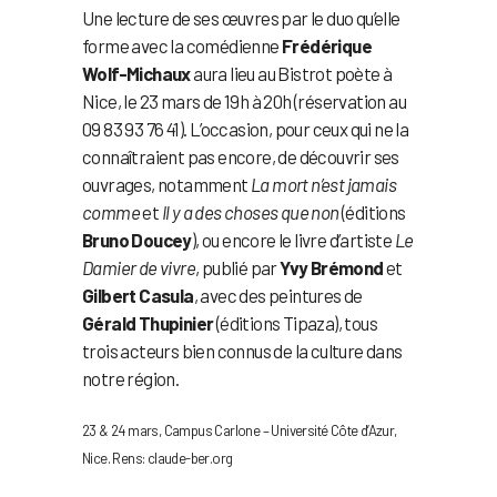
Une lecture de ses œuvres par le duo qu’elle
forme avec la comédienne
Frédérique
Wolf-Michaux
aura lieu au Bistrot poète à
Nice, le 23 mars de 19h à 20h (réservation au
09 83 93 76 41). L’occasion, pour ceux qui ne la
connaîtraient pas encore, de découvrir ses
ouvrages, notamment
La mort n’est jamais
comme
et
Il y a des choses que non
(éditions
Bruno Doucey
), ou encore le livre d’artiste
Le
Damier de vivre
, publié par
Yvy Brémond
et
Gilbert Casula
, avec des peintures de
Gérald Thupinier
(éditions Tipaza), tous
trois acteurs bien connus de la culture dans
notre région.
23 & 24 mars, Campus Carlone – Université Côte d’Azur,
Nice. Rens: claude-ber.org