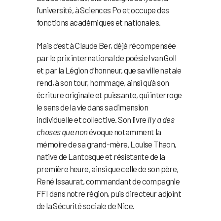
l’université, à Sciences Po et occupe des
fonctions académiques et nationales.
Mais c’est à Claude Ber, déjà récompensée
par le prix international de poésie Ivan Goll
et par la Légion d’honneur, que sa ville natale
rend, à son tour, hommage, ainsi qu’à son
écriture originale et puissante, qui interroge
le sens de la vie dans sa dimension
individuelle et collective. Son livre
Il y a des
choses que non
évoque notamment la
mémoire de sa grand-mère, Louise Thaon,
native de Lantosque et résistante de la
première heure, ainsi que celle de son père,
René Issaurat, commandant de compagnie
FFI dans notre région, puis directeur adjoint
de la Sécurité sociale de Nice.