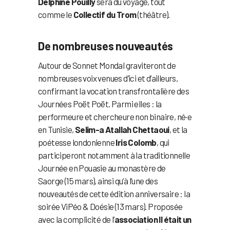
Delphine Pouilly
sera du voyage, tout
comme le
Collectif du Trom
(théâtre).
De nombreuses nouveautés
Autour de Sonnet Mondal graviteront de
nombreuses voix venues d’ici et d’ailleurs,
confirmant la vocation transfrontalière des
Journées Poët Poët. Parmi elles : la
performeure et chercheure non binaire, né·e
en Tunisie,
Selim-a Atallah Chettaoui
, et la
poétesse londonienne
Iris Colomb
, qui
participeront notamment à la traditionnelle
Journée en Pouasie au monastère de
Saorge (15 mars), ainsi qu’à l’une des
nouveautés de cette édition anniversaire : la
soirée ViPéo & Doésie (13 mars). Proposée
avec la complicité de l’
association Il était un