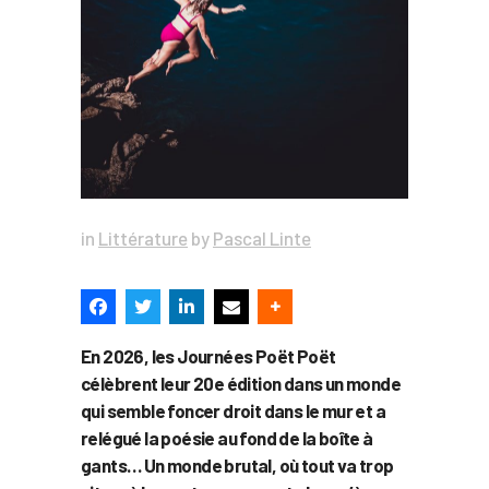
in
Littérature
by
Pascal Linte
En 2026, les Journées Poët Poët
célèbrent leur 20e édition dans un monde
qui semble foncer droit dans le mur et a
relégué la poésie au fond de la boîte à
gants… Un monde brutal, où tout va trop