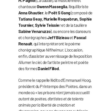
M. Pagnol
(La Gaude), la musicienne et
chanteuse
Gwenn Masseglia
, l’équilibriste
Anna Ghautier
, le
Poët S Gang
(composé de
Tatiana Geay, Murielle Roquebrun, Sophie
Tournier, Sylvie Teissie
r et de la taulière
Sabine Venaruzzo
), ou encore les danseurs
et chorégraphes
Jeff Bizieau
et
Pascal
Renault
, qui interprèteront le poème
chorégraphique
Niflheimur
. L’occasion,
enfin, d’assister au vernissage de l’exposition
Allumer le ciel
, de l’artiste peintre et poète
des formes
Daniel Fillod
.
Comme le rappelle l’édito d’Emmanuel Hoog,
président du Printemps des Poètes, dans un
monde où « l
es prisons n’ont jamais accueilli
autant de poètes, d’artistes et de talents
animés par la liberté de création et