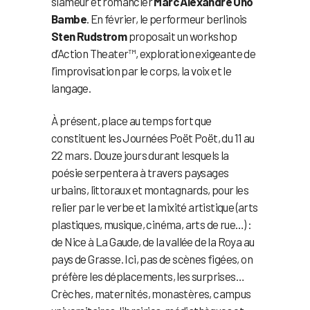
slameur et romancier
Marc Alexandre Oho
Bambe
. En février, le performeur berlinois
Sten Rudstrom
proposait un workshop
d’Action Theater™, exploration exigeante de
l’improvisation par le corps, la voix et le
langage.
À présent, place au temps fort que
constituent les Journées Poët Poët, du 11 au
22 mars. Douze jours durant lesquels la
poésie serpentera à travers paysages
urbains, littoraux et montagnards, pour les
relier par le verbe et la mixité artistique (arts
plastiques, musique, cinéma, arts de rue…) :
de Nice à La Gaude, de la vallée de la Roya au
pays de Grasse. Ici, pas de scènes figées, on
préfère les déplacements, les surprises…
Crèches, maternités, monastères, campus