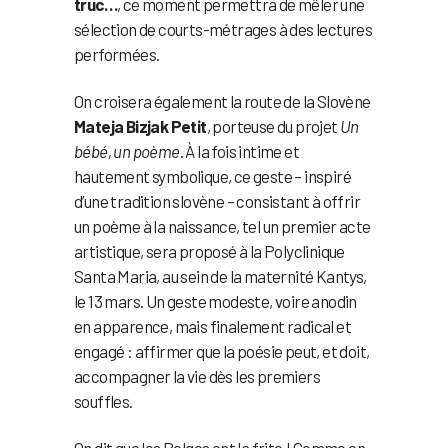
truc…
, ce moment permettra de mêler une
sélection de courts-métrages à des lectures
performées.
On croisera également la route de la Slovène
Mateja Bizjak Petit
, porteuse du projet
Un
bébé, un poème
. À la fois intime et
hautement symbolique, ce geste – inspiré
d’une tradition slovène – consistant à offrir
un poème à la naissance, tel un premier acte
artistique, sera proposé à la Polyclinique
Santa Maria, au sein de la maternité Kantys,
le 13 mars. Un geste modeste, voire anodin
en apparence, mais finalement radical et
engagé : affirmer que la poésie peut, et doit,
accompagner la vie dès les premiers
souffles.