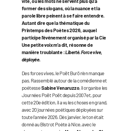
vite, où les mots ne servent plus qu’à
former des slogans, où la nuance et la
parole libre peinent à se faire entendre.
Autant dire que la thématique du
Printemps des Poètes 2026, auquel
participe l’événement organisé par la Cie
Une petite voix m’a dit, résonne de
manière troublante :
Liberté. Force vive,
déployée
.
Des forces vives, le Poët Burö n’en manque
pas. Rassemblé autour de la comédienne et
poétesse
Sabine Venaruzzo
, il organise les
Journées Poët Poët depuis 2007 et, pour
cette 20e édition, il a vu les choses en grand,
avec 20 journées poétiques déployées sur
toute l’année 2026. Dès janvier, le ton était
donné au Bistrot Poète à Nice, avec le