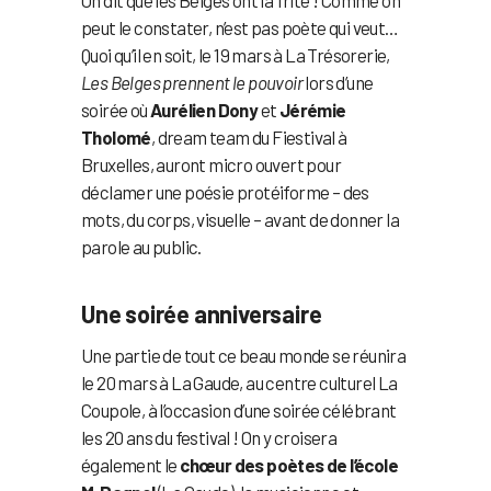
On dit que les Belges ont la frite ! Comme on
peut le constater, n’est pas poète qui veut…
Quoi qu’il en soit, le 19 mars à La Trésorerie,
Les Belges prennent le pouvoir
lors d’une
soirée où
Aurélien Dony
et
Jérémie
Tholomé
, dream team du Fiestival à
Bruxelles, auront micro ouvert pour
déclamer une poésie protéiforme – des
mots, du corps, visuelle – avant de donner la
parole au public.
Une soirée anniversaire
Une partie de tout ce beau monde se réunira
le 20 mars à La Gaude, au centre culturel La
Coupole, à l’occasion d’une soirée célébrant
les 20 ans du festival ! On y croisera
également le
chœur des poètes de l’école