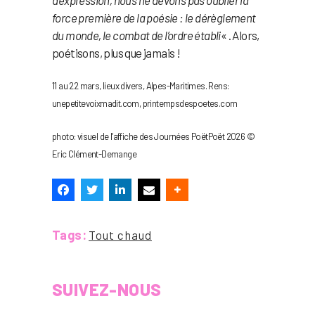
d’expression, nous ne devons pas oublier la
force première de la poésie : le dérèglement
du monde, le combat de l’ordre établi
« . Alors,
poétisons, plus que jamais !
11 au 22 mars, lieux divers, Alpes-Maritimes. Rens:
unepetitevoixmadit.com, printempsdespoetes.com
photo: visuel de l’affiche des Journées PoëtPoët 2026 ©
Eric Clément-Demange
Tags:
Tout chaud
SUIVEZ-NOUS