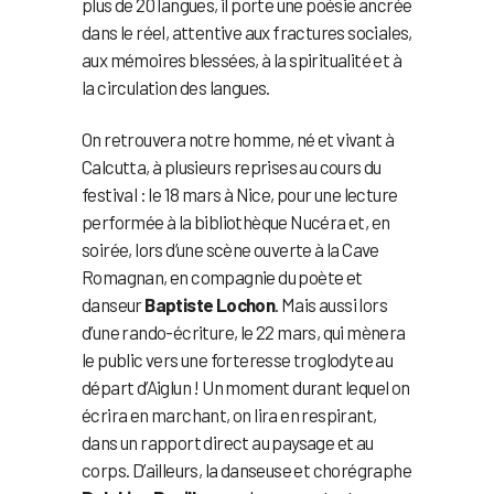
plus de 20 langues, il porte une poésie ancrée
dans le réel, attentive aux fractures sociales,
aux mémoires blessées, à la spiritualité et à
la circulation des langues.
On retrouvera notre homme, né et vivant à
Calcutta, à plusieurs reprises au cours du
festival : le 18 mars à Nice, pour une lecture
performée à la bibliothèque Nucéra et, en
soirée, lors d’une scène ouverte à la Cave
Romagnan, en compagnie du poète et
danseur
Baptiste Lochon
. Mais aussi lors
d’une rando-écriture, le 22 mars, qui mènera
le public vers une forteresse troglodyte au
départ d’Aiglun ! Un moment durant lequel on
écrira en marchant, on lira en respirant,
dans un rapport direct au paysage et au
corps. D’ailleurs, la danseuse et chorégraphe