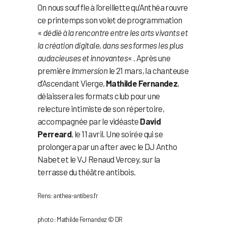
On nous souffle à l’oreillette qu’Anthéa rouvre
ce printemps son volet de programmation
«
dédié à la rencontre entre les arts vivants et
la création digitale, dans ses formes les plus
audacieuses et innovantes
« . Après une
première
Immersion
le 21 mars, la chanteuse
d’Ascendant Vierge,
Mathilde Fernandez
,
délaissera les formats club pour une
relecture intimiste de son répertoire,
accompagnée par le vidéaste
David
Perreard
, le 11 avril. Une soirée qui se
prolongera par un after avec le DJ Antho
Nabet et le VJ Renaud Vercey, sur la
terrasse du théâtre antibois.
Rens: anthea-antibes.fr
photo : Mathilde Fernandez © DR