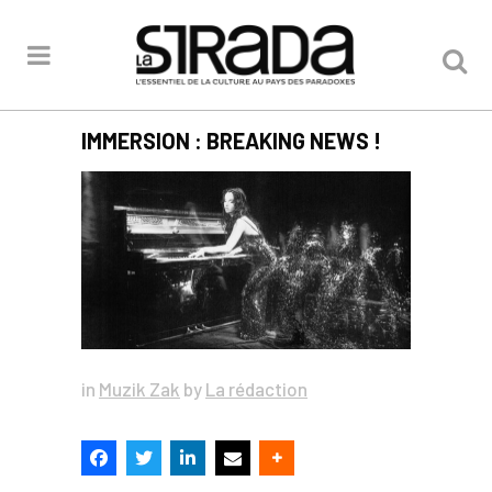
IMMERSION : BREAKING NEWS !
in
Muzik Zak
by
La rédaction