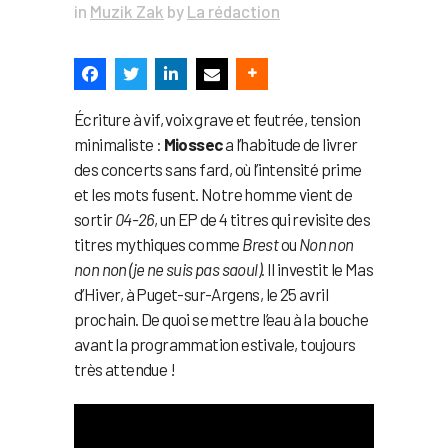
in
Muzik Zak
by
La rédaction
Écriture à vif, voix grave et feutrée, tension
minimaliste :
Miossec
a l’habitude de livrer
des concerts sans fard, où l’intensité prime
et les mots fusent. Notre homme vient de
sortir
04-26
, un EP de 4 titres qui revisite des
titres mythiques comme
Brest
ou
Non non
non non (je ne suis pas saoul)
. Il investit le Mas
d’Hiver, à Puget-sur-Argens, le 25 avril
prochain. De quoi se mettre l’eau à la bouche
avant la programmation estivale, toujours
très attendue !