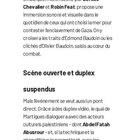
Chevalier
et
Robin Feat
, propose une
immersion sonore et visuelle dans le
quotidien de ceux qui ont choisi la mer pour
contester l’enclavement de Gaza. On y
croisera les traits d’Edmond Baudoin ou les
clichés d’Olivier Baudoin, saisis au cœur du
combat.
Scène ouverte et duplex
suspendus
Mais l’événement se veut aussi un pont
direct. Grâce à des duplex vidéo, le quai de
Martigues dialoguera avec des acteurs
culturels palestiniens – dont
Abdel Fatah
Abusrour
– et, si la technique et la
géopolitique le permettent, avec les