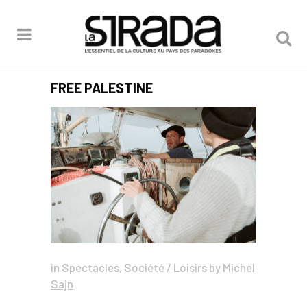
FREE PALESTINE
in
Spectacles
,
Société / Loisirs
by
Michel
Sajn