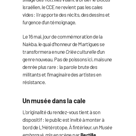
israélien, le CCE ne revient pas les cales
vides : il rapporte des récits, des dessins et
l’urgence d’un témoignage.
Le 16 mai, jour de commémoration de la
Nakba, le quai d’honneur de Martigues se
transformera en une
Criée culturelle
d’un
genre nouveau. Pas de poissons ici, mais une
denrée plus rare : la parole brute des
militants et l’imaginaire des artistes en
résistance.
Un musée dans la cale
L’originalité du rendez-vous tient à son
dispositif : le public est invité à monter à
bord de L’Hétérotope. À l’intérieur, un
Musée
embarqué
, mis en scène par
Bertille