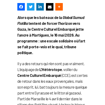
Alors que les bateaux de la
Global Sumud
Flotilla
tentent de forcer l’horizon vers
Gaza, le Centre Culturel Embarqué jette
l’ancre à Martigues, le 16 mai 2026. Au
programme : une escale solidaire où l’art
se fait porte-voix et le quai, tribune
politique.
Il y a des retours qui n’en sont pas vraiment.
L’équipage de
L’Hétérotope
, voilier du
Centre Culturel Embarqué
(CCE), est certes
de retour dans les eaux provençales, mais
son esprit, lui, bat toujours la mesure quelque
part entre Syracuse et le littoral gazaoui.
Parti de Marseille le 4 avril dernier dans le
sillage des flottilles visant à briser le blocus