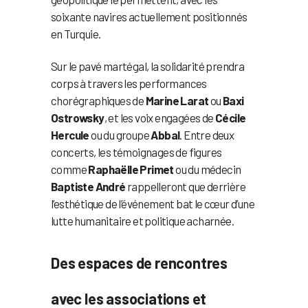
soixante navires actuellement positionnés
en Turquie.
Sur le pavé martégal, la solidarité prendra
corps à travers les performances
chorégraphiques de
Marine Larat
ou
Baxi
Ostrowsky
, et les voix engagées de
Cécile
Hercule
ou du groupe
Abbal
. Entre deux
concerts, les témoignages de figures
comme
Raphaëlle Primet
ou du médecin
Baptiste André
rappelleront que derrière
l’esthétique de l’événement bat le cœur d’une
lutte humanitaire et politique acharnée.
Des espaces de rencontres
avec les associations et