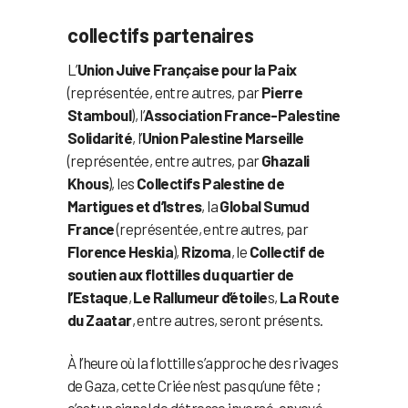
collectifs partenaires
L’
Union Juive Française pour la Paix
(représentée, entre autres, par
Pierre
Stamboul
), l’
Association France-Palestine
Solidarité
, l’
Union Palestine Marseille
(représentée, entre autres, par
Ghazali
Khous
), les
Collectifs Palestine de
Martigues et d’Istres
, la
Global Sumud
France
(représentée, entre autres, par
Florence Heskia
),
Rizoma
, le
Collectif de
soutien aux flottilles du quartier de
l’Estaque
,
Le Rallumeur d’étoile
s,
La Route
du Zaatar
, entre autres, seront présents.
À l’heure où la flottille s’approche des rivages
de Gaza, cette Criée n’est pas qu’une fête ;