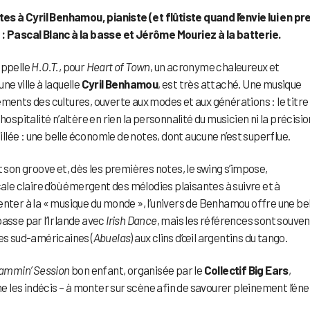
 à Cyril Benhamou, pianiste (et flûtiste quand l’envie lui en pr
 : Pascal Blanc à la basse et Jérôme Mouriez à la batterie.
appelle
H.O.T.
, pour
Heart of Town
, un acronyme chaleureux et
ne ville à laquelle
Cyril Benhamou
, est très attaché. Une musique
ements des cultures, ouverte aux modes et aux générations : le titre
ospitalité n’altère en rien la personnalité du musicien ni la précisio
lée : une belle économie de notes, dont aucune n’est superflue.
on groove et, dès les premières notes, le swing s’impose,
e claire d’où émergent des mélodies plaisantes à suivre et à
enter à la « musique du monde », l’univers de Benhamou offre une bel
passe par l’Irlande avec
Irish Dance
, mais les références sont souven
res sud-américaines (
Abuelas
) aux clins d’œil argentins du tango.
ammin’ Session
bon enfant, organisée par le
Collectif Big Ears
,
me les indécis – à monter sur scène afin de savourer pleinement l’éne