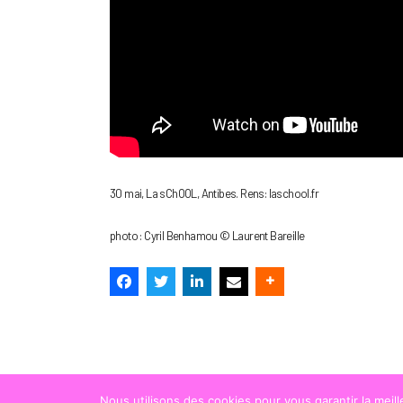
30 mai, La sChOOL, Antibes. Rens: laschool.fr
photo : Cyril Benhamou © Laurent Bareille
Nous utilisons des cookies pour vous garantir la meil