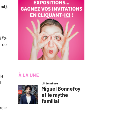
end),
Hip-
n de
À LA UNE
le
t
rgie