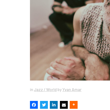
in
Jazz / World
by
Yvan Amar