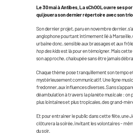
Le 30 mai à Antibes, La sChOOL ouvre ses portes
qui jouera son dernier répertoire avec son trio
Son dernier projet, paru en novembre dernier, s’
anglophone pourtant intimement lié à Marseille, u
urbaine donc, sensible aux brassages et aux frôl
hop des kids
est là pour en témoigner. Mais cette h
son approche, chaloupée sans être jamais débrail
Chaque thème pose tranquillement son tempo et s
mystérieusement communicatif. Une ligne musical
fredonner, aux influences diverses. Sans s’appar
déambulation à travers la planète musicale : on 
plus lointaines et plus tropicales, des grand-mè
Et pour entrainer le public dans cette fête, une
J
clôturera la soirée, invitant les volontaires – mê
du soir.