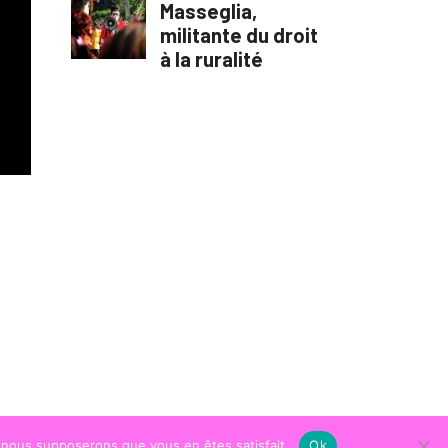
e, nous supposerons que vous en êtes satisfait.
Ok