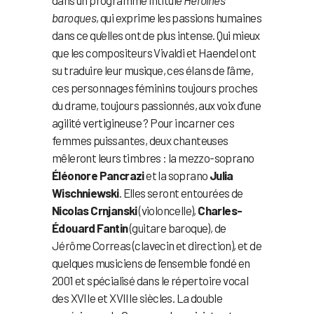
dans un programme intitulé
Héroïnes
baroques
, qui exprime les passions humaines
dans ce qu’elles ont de plus intense. Qui mieux
que les compositeurs Vivaldi et Haendel ont
su traduire leur musique, ces élans de l’âme,
ces personnages féminins toujours proches
du drame, toujours passionnés, aux voix d’une
agilité vertigineuse ? Pour incarner ces
femmes puissantes, deux chanteuses
mêleront leurs timbres : la mezzo-soprano
Éléonore Pancrazi
et la soprano
Julia
Wischniewski
. Elles seront entourées de
Nicolas Crnjanski
(violoncelle),
Charles-
Édouard Fantin
(guitare baroque), de
Jérôme Correas (clavecin et direction), et de
quelques musiciens de l’ensemble fondé en
2001 et spécialisé dans le répertoire vocal
des XVIIe et XVIIIe siècles. La double