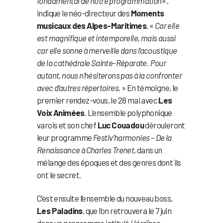
fondamental de notre programmation
« ,
indique le néo-directeur des
Moments
musicaux des Alpes-Maritimes
. «
Car elle
est magnifique et intemporelle, mais aussi
car elle sonne à merveille dans l’acoustique
de la cathédrale Sainte-Réparate. Pour
autant, nous n’hésiterons pas à la confronter
avec d’autres répertoires
. » En témoigne, le
premier rendez-vous, le 28 mai avec
Les
Voix Animées
. L’ensemble polyphonique
varois et son chef
Luc Couadou
dérouleront
leur programme
Festiv’harmonies
–
De la
Renaissance à Charles Trenet
, dans un
mélange des époques et des genres dont ils
ont le secret.
C’est ensuite l’ensemble du nouveau boss,
Les Paladins
, que l’on retrouvera le 7 juin