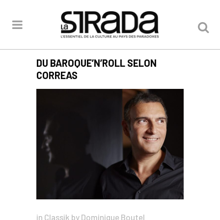
DU BAROQUE’N’ROLL SELON
CORREAS
in
Classik
by
Dominique Boutel