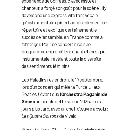
expérience de Correas, claveciniste et
chanteur, a forgé son goût pour la scène : il y
développe une expressivité tant vocale
qu’instrumentale qui sert admirablement ce
répertoire et explique certainement le
succès de l’ensemble, en France comme à
l’étranger. Pour ce concert niçois, le
programme entremêlera chant et musique
instrumentale, révélant toute la diversité
des sentiments féminins.
Les Paladins reviendront le 17 septembre,
lors d’un concert qui mêlera Purcell… aux
Beatles ! Avant que l’
Orchestra Paganini de
Gênes
ne boucle cette saison 2026, trois
jours plus tard, avec un chef-d’œuvre absolu :
Les Quatre Saisons
de Vivaldi.
28 mai, 7 juin, 17 sep, 20 sep, Cathédrale Sainte-Réparate,