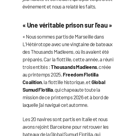
événement et nous a relaté les faits.
« Une véritable prison sur l’eau »
« Nous sommes partis de Marseille dans
L’Hétérotope avec une vingtaine de bateaux
des Thousands Madleens, où ils avaient été
préparés. Car la flottille, cette année, a réuni
trois entités :
Thousands Madleens
, créée
au printemps 2025,
Freedom Flotilla
Coalition
, la flottille historique, et
Global
Sumud Flotilla
, qui chapeaute toute la
mission de ce printemps 2026 et à bord de
laquelle j’ai navigué cet automne.
Les 20 navires sont partis en Italie et nous
avons rejoint Barcelone pour retrouver les
bateaux de la Global Sumud Flotilla, qui