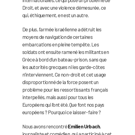
internationales, ce qui pose un problème de
Droit, et avec une violence démesurée, ce
qui, éthiquement, en est un autre.
De plus, l’armée israélienne a détruit les
moyens de navigation de certaines
embarcations en pleine tempête. Les
soldats ont ensuite ramené les militants en
Grèce à bord d’un bateau-prison, sans que
les autorités grecques ni les garde-côtes
n’interviennent. Ce non-droit et cet usage
disproportionné de la force posent un
problème pour les ressortissants français
interpellés, mais aussi pour tous les
Européens qui l’ont été. Que font nos pays
européens ? Pourquoi ce laisser-faire ?
Nous avons rencontré
Emilien Urbach
,
journaliste et comédien, qui a participé à cet