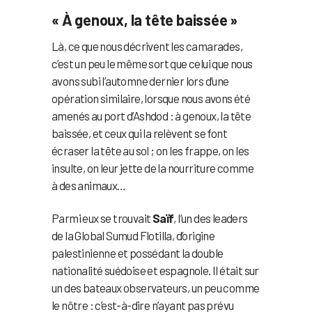
« À genoux, la tête baissée »
Là, ce que nous décrivent les camarades,
c’est un peu le même sort que celui que nous
avons subi l’automne dernier lors d’une
opération similaire, lorsque nous avons été
amenés au port d’Ashdod : à genoux, la tête
baissée, et ceux qui la relèvent se font
écraser la tête au sol ; on les frappe, on les
insulte, on leur jette de la nourriture comme
à des animaux…
Parmi eux se trouvait
Saïf
, l’un des leaders
de la Global Sumud Flotilla, d’origine
palestinienne et possédant la double
nationalité suédoise et espagnole. Il était sur
un des bateaux observateurs, un peu comme
le nôtre : c’est-à-dire n’ayant pas prévu