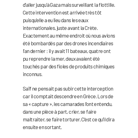
d’aller jusqu’à Gaza mais surveillant la flottille.
Cette intervention est arrivée très tôt
puisqu’elle a eu lieu dans les eaux
internationales, juste avant la Crète.
Exactement au même endroit où nous avions
été bombardés par des drones incendiaires
l’an dernier : il y avait 11 bateaux, quatre ont
pu reprendre la mer, deux avaient été
touchés par des fioles de produits chimiques
inconnus.
Saïf ne pensait pas subir cette interception
car il comptait descendre en Grèce. Lors de
sa « capture », les camarades l’ont entendu,
dans une pièce à part, crier, se faire
maltraiter, se faire torturer. C’est ce qu’il dira
ensuite en sortant.