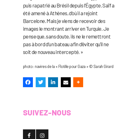
puis rapatrié au Brésil depuis l’Égypte. Saïf a
été amené à Athènes, d’où il a rejoint
Barcelone. Mais je viens de recevoir des
images le montrant arriver en Turquie. Je
pense que, sans doute, ils ne le remettront
pas à bord d’un bateau afin d’éviter qu’il ne
soit de nouveau intercepté. »
photo : navires de la « Flotille pour Gaza » © Sarah Girard
SUIVEZ-NOUS