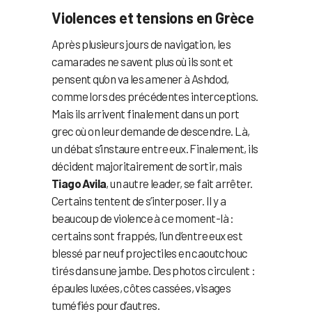
Violences et tensions en Grèce
Après plusieurs jours de navigation, les
camarades ne savent plus où ils sont et
pensent qu’on va les amener à Ashdod,
comme lors des précédentes interceptions.
Mais ils arrivent finalement dans un port
grec où on leur demande de descendre. Là,
un débat s’instaure entre eux. Finalement, ils
décident majoritairement de sortir, mais
Tiago Avila
, un autre leader, se fait arrêter.
Certains tentent de s’interposer. Il y a
beaucoup de violence à ce moment-là :
certains sont frappés, l’un d’entre eux est
blessé par neuf projectiles en caoutchouc
tirés dans une jambe. Des photos circulent :
épaules luxées, côtes cassées, visages
tuméfiés pour d’autres.