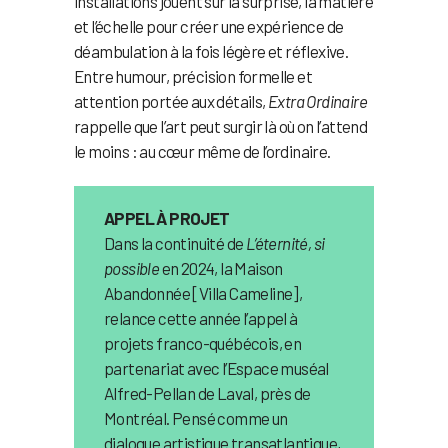
installations jouent sur la surprise, la matière
et l’échelle pour créer une expérience de
déambulation à la fois légère et réflexive.
Entre humour, précision formelle et
attention portée aux détails,
Extra Ordinaire
rappelle que l’art peut surgir là où on l’attend
le moins : au cœur même de l’ordinaire.
APPEL À PROJET
Dans la continuité de
L’éternité, si
possible
en 2024, la Maison
Abandonnée [Villa Cameline],
relance cette année l’appel à
projets franco-québécois, en
partenariat avec l’Espace muséal
Alfred-Pellan de Laval, près de
Montréal. Pensé comme un
dialogue artistique transatlantique,