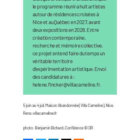
le programme réunira huit artistes
autour de résidences croisées à
Nice et au Québec en 2027, avant
deux expositions en 2028. Entre
création contemporaine,
recherche et mémoire collective,
ce projet entend faire du temps un
véritable territoire
d’expérimentation artistique. Envoi
des candidatures à :
helene.fincker@villacameline.fr.
5 juin au 4 juil, Maison Abandonnée [Villa Cameline], Nice.
Rens: villacameline.fr
photo : Benjamin Bichard,
Confidence
© DR