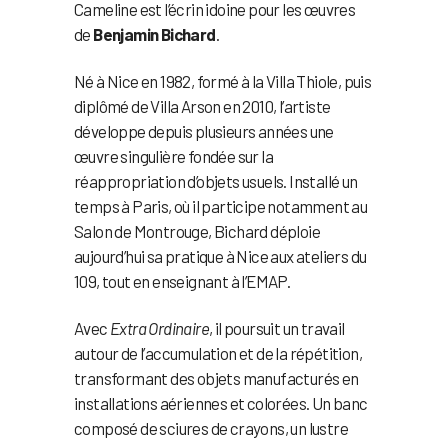
Cameline est l’écrin idoine pour les œuvres
de
Benjamin Bichard
.
Né à Nice en 1982, formé à la Villa Thiole, puis
diplômé de Villa Arson en 2010, l’artiste
développe depuis plusieurs années une
œuvre singulière fondée sur la
réappropriation d’objets usuels. Installé un
temps à Paris, où il participe notamment au
Salon de Montrouge, Bichard déploie
aujourd’hui sa pratique à Nice aux ateliers du
109, tout en enseignant à l’EMAP.
Avec
Extra Ordinaire
, il poursuit un travail
autour de l’accumulation et de la répétition,
transformant des objets manufacturés en
installations aériennes et colorées. Un banc
composé de sciures de crayons, un lustre