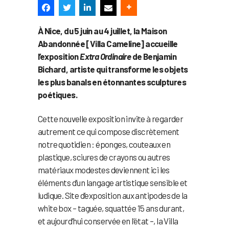
À Nice, du 5 juin au 4 juillet, la Maison
Abandonnée [Villa Cameline] accueille
l’exposition
Extra Ordinaire
de Benjamin
Bichard, artiste qui transforme les objets
les plus banals en étonnantes sculptures
poétiques.
Cette nouvelle exposition invite à regarder
autrement ce qui compose discrètement
notre quotidien : éponges, couteaux en
plastique, sciures de crayons ou autres
matériaux modestes deviennent ici les
éléments d’un langage artistique sensible et
ludique. Site d’exposition aux antipodes de la
white box – taguée, squattée 15 ans durant,
et aujourd’hui conservée en l’état –, la Villa