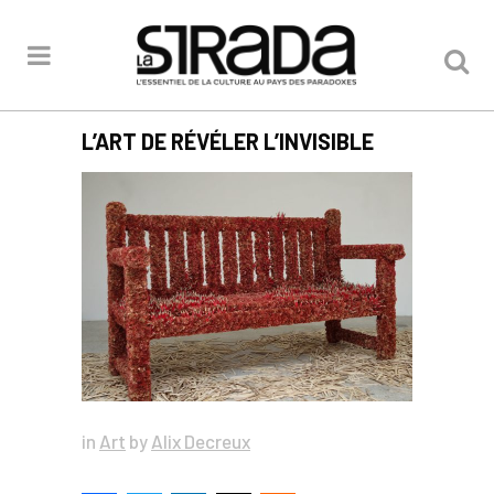
L’ART DE RÉVÉLER L’INVISIBLE
in
Art
by
Alix Decreux