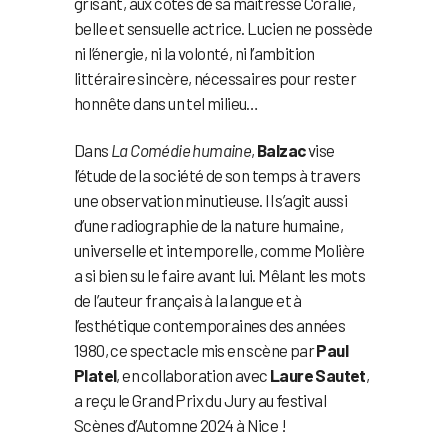
grisant, aux côtés de sa maîtresse Coralie,
belle et sensuelle actrice. Lucien ne possède
ni l’énergie, ni la volonté, ni l’ambition
littéraire sincère, nécessaires pour rester
honnête dans un tel milieu…
Dans
La Comédie humaine
,
Balzac
vise
l’étude de la société de son temps à travers
une observation minutieuse. Il s’agit aussi
d’une radiographie de la nature humaine,
universelle et intemporelle, comme Molière
a si bien su le faire avant lui. Mêlant les mots
de l’auteur français à la langue et à
l’esthétique contemporaines des années
1980, ce spectacle mis en scène par
Paul
Platel
, en collaboration avec
Laure Sautet
,
a reçu le Grand Prix du Jury au festival
Scènes d’Automne 2024 à Nice !