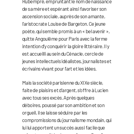
Rubempré, empruntant le nom de naissance
de sa mère et espérant ainsi favoriser son
ascension sociale, auprès de son amante,
l’aristocrate Louise de Bargeton. Ce jeune
poète, qui semble promis à un « bel avenir »,
quitte Angoulême pour Paris avec la ferme
intention d’y conquérir la gloire littéraire. Il y
est accueilli au sein du Cénacle, cercle de
jeunes intellectuels idéalistes, journalistes et
écrivains vivant pour l’art et les idées.
Mais la société parisienne du XIXe siècle,
faite de plaisirs et d’argent, s’offre à Lucien
avec tous ses excès. Après quelques
déboires, poussé par son ambition et son
orgueil, il se laisse séduire par les
compromissions du journalisme mondain, qui
lui lui apportent un succès aussi facile que