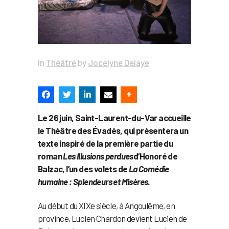
in
Théâtre
by
Jocelyne Delaye
Le 26 juin, Saint-Laurent-du-Var accueille
le Théâtre des Évadés, qui présentera un
texte inspiré de la première partie du
roman
Les Illusions perdues
d’Honoré de
Balzac, l’un des volets de
La Comédie
humaine : Splendeurs et Misères
.
Au début du XIXe siècle, à Angoulême, en
province, Lucien Chardon devient Lucien de