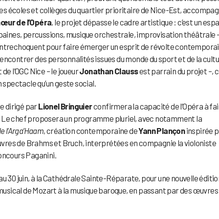
es écoles et collèges du quartier prioritaire de Nice-Est, accompa
œur de l’Opéra
, le projet dépasse le cadre artistique : c’est un esp
rbaines, percussions, musique orchestrale, improvisation théâtrale –
entrechoquent pour faire émerger un esprit de révolte contemporai
s rencontrer des personnalités issues du monde du sport et de la cultu
de l’OGC Nice – le joueur
Jonathan Clauss
est parrain du projet –, 
n spectacle qu’un geste social.
e dirigé par
Lionel Bringuier
confirmera la capacité de l’Opéra à fa
uin. Le chef proposera un programme pluriel, avec notamment la
e l’Arga’Haam
, création contemporaine de
Yann Plançon
inspirée 
uvres de Brahms et Bruch, interprétées en compagnie la violoniste
concours Paganini.
u 30 juin, à la Cathédrale Sainte-Réparate, pour une nouvelle éditio
musical de Mozart à la musique baroque, en passant par des œuvres