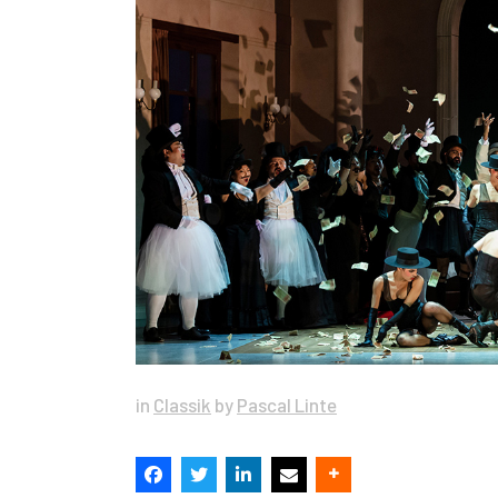
in
Classik
by
Pascal Linte