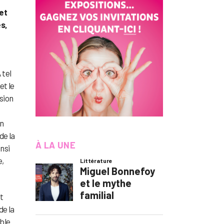
et
es,
 tel
et le
ssion
un
de la
À LA UNE
insi
e,
t
de la
ble.