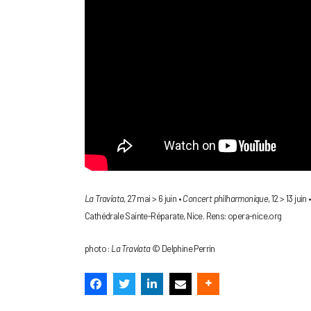
La Traviata
, 27 mai > 6 juin •
Concert philharmonique
, 12 > 13 juin 
Cathédrale Sainte-Réparate, Nice. Rens: opera-nice.org
photo :
La Traviata
© Delphine Perrin