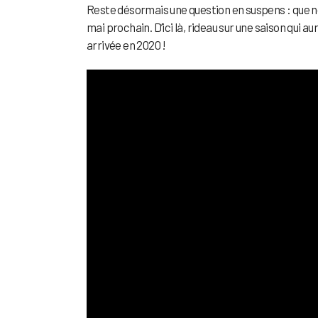
Reste désormais une question en suspens : que n
mai prochain. D’ici là, rideau sur une saison qui a
arrivée en 2020 !