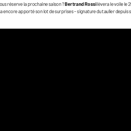
ous réserve la prochaine saison ?
Bertrand Rossi
lèvera le voile le 
ura encore apporté son lot de surprises – signature du taulier depuis 