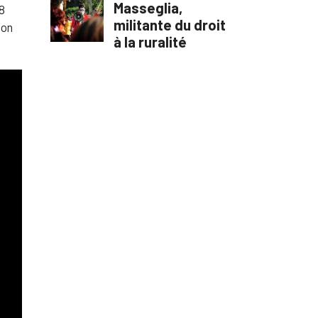
28
son