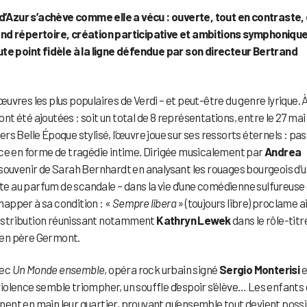
’Azur s’achève comme elle a vécu : ouverte, tout en contraste, 
rand répertoire, création participative et ambitions symphoniqu
ute point fidèle à la ligne défendue par son directeur Bertrand
s œuvres les plus populaires de Verdi – et peut-être du genre lyrique. À
 été ajoutées : soit un total de 8 représentations, entre le 27 mai 
ers Belle Époque stylisé, l’œuvre joue sur ses ressorts éternels : pa
ice en forme de tragédie intime. Dirigée musicalement par
Andrea
 souvenir de Sarah Bernhardt en analysant les rouages bourgeois d’
ête au parfum de scandale – dans la vie d’une comédienne sulfureuse 
chapper à sa condition : «
Sempre libera
» (toujours libre) proclame a
ne distribution réunissant notamment
Kathryn Lewek
dans le rôle-titr
en père Germont.
vec
Un Monde ensemble
, opéra rock urbain signé
Sergio Monterisi
e
violence semble triompher, un souffle d’espoir s’élève… Les enfants 
ennent en main leur quartier, prouvant qu’ensemble tout devient possi