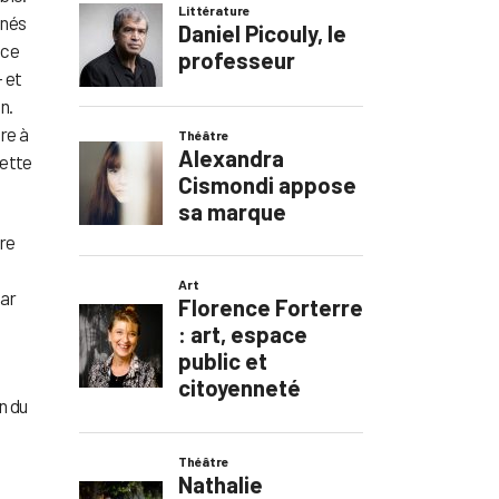
gnés
ace
 et
n.
re à
cette
ire
par
n du