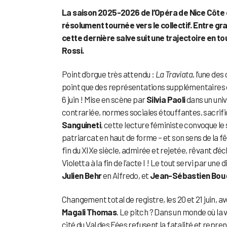
La saison 2025-2026 de l’Opéra de Nice Côte d
résolument tournée vers le collectif. Entre g
cette dernière salve suit une trajectoire en to
Rossi.
Point d’orgue très attendu :
La Traviata
, l’une de
point que des représentations supplémentaires ont
6 juin ! Mise en scène par
Silvia Paoli
dans un univ
contrariée, normes sociales étouffantes, sacrif
Sanguineti
, cette lecture féministe convoque le
patriarcat en haut de forme – et son sens de la f
fin du XIXe siècle, admirée et rejetée, rêvant d’é
Violetta à la fin de l’acte I ! Le tout servi par u
Julien Behr
en Alfredo, et
Jean-Sébastien Bou
Changement total de registre, les 20 et 21 juin, a
Magali Thomas
. Le pitch ? Dans un monde où la 
cité du Val des Fées refusent la fatalité et repr