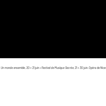
•
Un monde ensemble
, 20 > 21 juin •
Festival de Musique Sacrée
, 21 > 30 juin. Opéra de Nic