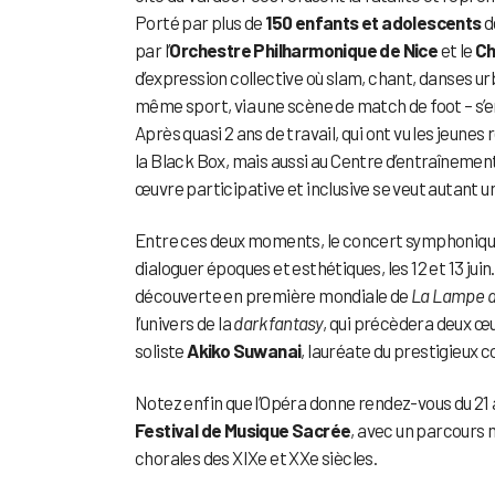
Porté par plus de
150 enfants et adolescents
d
par l’
Orchestre Philharmonique de Nice
et le
Ch
d’expression collective où slam, chant, danses u
même sport, via une scène de match de foot – s’
Après quasi 2 ans de travail, qui ont vu les jeune
la Black Box, mais aussi au Centre d’entraînement 
œuvre participative et inclusive se veut autant u
Entre ces deux moments, le concert symphoniqu
dialoguer époques et esthétiques, les 12 et 13 j
découverte en première mondiale de
La Lampe d
l’univers de la
dark fantasy
, qui précèdera deux œ
soliste
Akiko Suwanai
, lauréate du prestigieux 
Notez enfin que l’Opéra donne rendez-vous du 21 a
Festival de Musique Sacrée
, avec un parcours 
chorales des XIXe et XXe siècles.