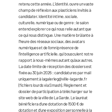
retenu cette année,
L’identité
, ouvre un vaste
champ de réflexion aux plasticiens invités à
candidater. Identité intime, sociale,
culturelle, numérique ou de genre : le salon
entend explorer ce qui nous relie autant que
ce qui nous distingue. Une matière brûlante à
l’heure des réseaux sociaux, des avatars
numériques et de l’omniprésence de
l’intelligence artificielle, qui bousculent notre
rapport à nous-mêmes autant qu’aux autres.
La date limite de réception des dossiers est
fixée au 30 juin 2026 : candidatures par mail
uniquement à lagalerieg@ville-lagarde.fr
(fichiers lourds via Smash). Règlement et
dossier de participation à télécharger sur le
site web de la ville de La Garde. Le lauréat
bénéficiera d’une dotation de 1500 € de
dotation et d’une exposition personnelle à la