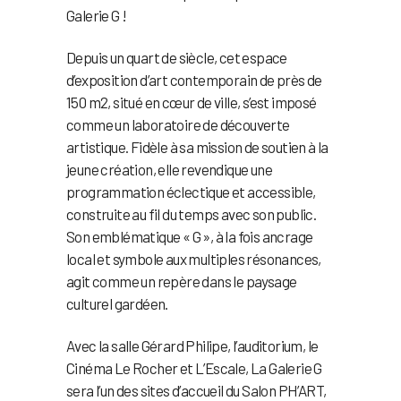
Galerie G !
Depuis un quart de siècle, cet espace
d’exposition d’art contemporain de près de
150 m2, situé en cœur de ville, s’est imposé
comme un laboratoire de découverte
artistique. Fidèle à sa mission de soutien à la
jeune création, elle revendique une
programmation éclectique et accessible,
construite au fil du temps avec son public.
Son emblématique « G », à la fois ancrage
local et symbole aux multiples résonances,
agit comme un repère dans le paysage
culturel gardéen.
Avec la salle Gérard Philipe, l’auditorium, le
Cinéma Le Rocher et L’Escale, La Galerie G
sera l’un des sites d’accueil du Salon PH’ART,