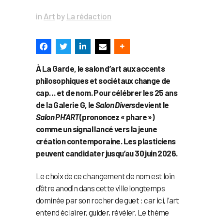
in
Art
by
La rédaction
À La Garde, le salon d’art aux accents
philosophiques et sociétaux change de
cap… et de nom. Pour célébrer les 25 ans
de la Galerie G, le
Salon Divers
devient le
Salon PH’ART
(prononcez « phare »)
comme un signal lancé vers la jeune
création contemporaine. Les plasticiens
peuvent candidater jusqu’au 30 juin 2026.
Le choix de ce changement de nom est loin
d’être anodin dans cette ville longtemps
dominée par son rocher de guet : car ici, l’art
entend éclairer, guider, révéler. Le thème