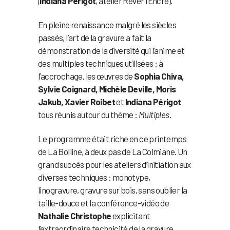
(
Indiana Périgot
, atelier Rêver l’Encre).
En pleine renaissance malgré les siècles
passés, l’art de la gravure a fait la
démonstration de la diversité qui l’anime et
des multiples techniques utilisées : à
l’accrochage, les œuvres de
Sophia Chiva,
Sylvie Coignard, Michèle Deville, Moris
Jakub, Xavier Roibet
et
Indiana Périgot
tous réunis autour du thème :
Multiples
.
Le programme était riche en ce printemps
de La Bolline, à deux pas de La Colmiane. Un
grand succès pour les ateliers d’initiation aux
diverses techniques : monotype,
linogravure, gravure sur bois, sans oublier la
taille-douce et la conférence-vidéo de
Nathalie Christophe
explicitant
l’extraordinaire technicité de la gravure.