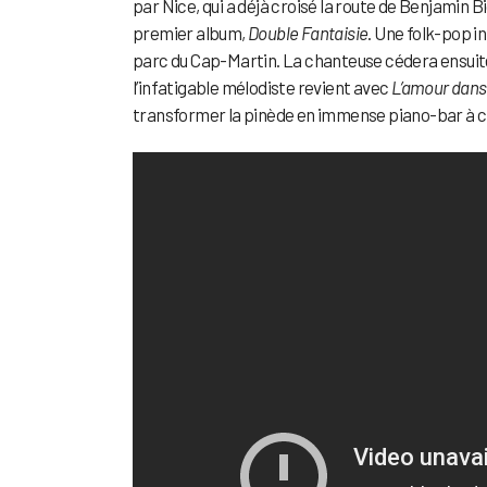
par Nice, qui a déjà croisé la route de Benjamin
premier album,
Double Fantaisie
. Une folk-pop in
parc du Cap-Martin. La chanteuse cédera ensuite
l’infatigable mélodiste revient avec
L’amour dans
transformer la pinède en immense piano-bar à ci