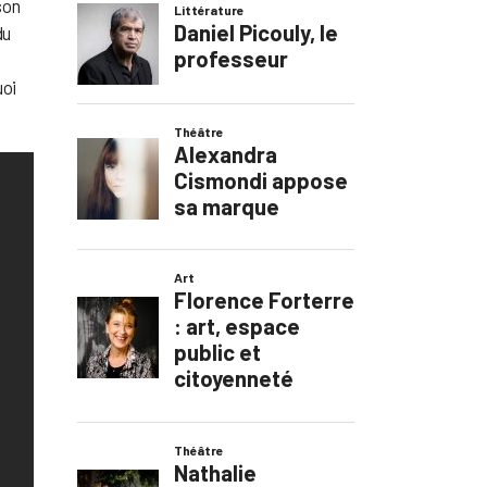
son
du
uoi