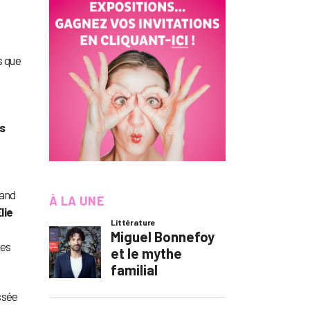
s que
s
rand
À LA UNE
lie
ues
ssée