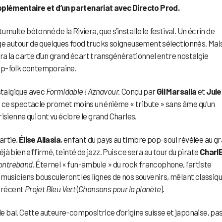
upplémentaire et d’un partenariat avec Directo Prod.
umulte bétonné de la Riviera, que s’installe le festival. Un écrin de
nge autour de quelques food trucks soigneusement sélectionnés. Mai
 jouera la carte d’un grand écart transgénérationnel entre nostalgie
op-folk contemporaine.
stalgique avec
Formidable ! Aznavour.
Conçu par
Gil Marsalla
et
Jule
el, ce spectacle promet moins un énième « tribute » sans âme qu’un
isienne qui ont vu éclore le grand Charles.
artie,
Élise Allasia
, enfant du pays au timbre pop-soul révélée au g
 déjà bien affirmé, teinté de jazz. Puis ce sera au tour du pirate
CharlE
ontreband
. Éternel « fun-ambule » du rock francophone, l’artiste
es musiciens bousculeront les lignes de nos souvenirs, mêlant classiq
n récent
Projet Bleu Vert
(
Chansons pour la planète
).
le bal. Cette auteure-compositrice d’origine suisse et japonaise, pa