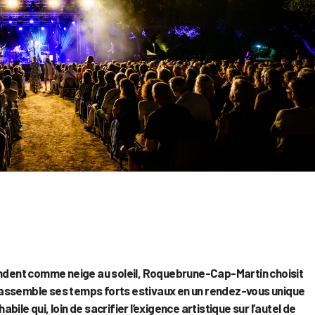
ondent comme neige au soleil, Roquebrune-Cap-Martin choisit
é rassemble ses temps forts estivaux en un rendez-vous unique
abile qui, loin de sacrifier l’exigence artistique sur l’autel de