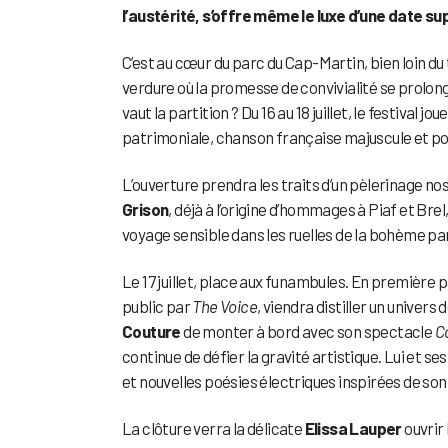
l’austérité, s’offre même le luxe d’une date s
C’est au cœur du parc du Cap-Martin, bien loin du t
verdure où la promesse de convivialité se prolo
vaut la partition ? Du 16 au 18 juillet, le festival
patrimoniale, chanson française majuscule et p
L’ouverture prendra les traits d’un pèlerinage no
Grison
, déjà à l’origine d’hommages à Piaf et Br
voyage sensible dans les ruelles de la bohème par
Le 17 juillet, place aux funambules. En première p
public par
The Voice
, viendra distiller un univers
Couture
de monter à bord avec son spectacle
C
continue de défier la gravité artistique. Lui et s
et nouvelles poésies électriques inspirées de so
La clôture verra la délicate
Elissa Lauper
ouvrir 