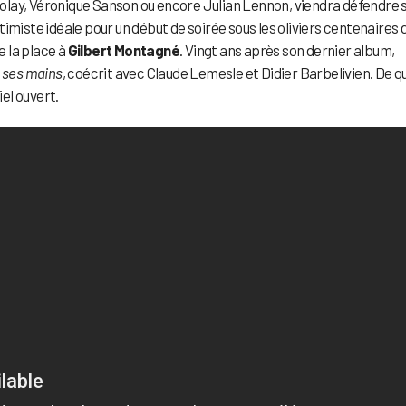
 Biolay, Véronique Sanson ou encore Julian Lennon, viendra défendre 
timiste idéale pour un début de soirée sous les oliviers centenaires 
 la place à
Gilbert Montagné
. Vingt ans après son dernier album,
 ses mains
, coécrit avec Claude Lemesle et Didier Barbelivien. De q
el ouvert.