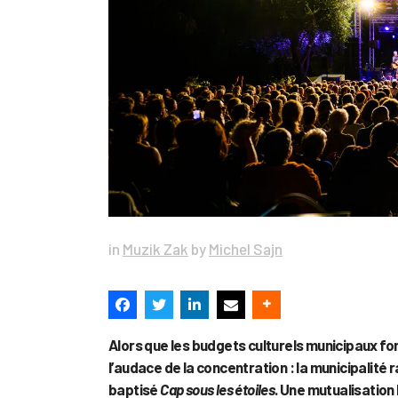
in
Muzik Zak
by
Michel Sajn
Alors que les budgets culturels municipaux f
l’audace de la concentration : la municipalit
baptisé
Cap sous les étoiles
. Une mutualisation h