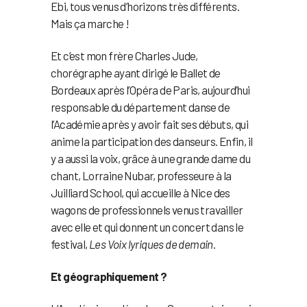
Ebi, tous venus d’horizons très différents.
Mais ça marche !
Et c’est mon frère Charles Jude,
chorégraphe ayant dirigé le Ballet de
Bordeaux après l’Opéra de Paris, aujourd’hui
responsable du département danse de
l’Académie après y avoir fait ses débuts, qui
anime la participation des danseurs. Enfin, il
y a aussi la voix, grâce à une grande dame du
chant, Lorraine Nubar, professeure à la
Juilliard School, qui accueille à Nice des
wagons de professionnels venus travailler
avec elle et qui donnent un concert dans le
festival,
Les Voix lyriques de demain
.
Et géographiquement ?