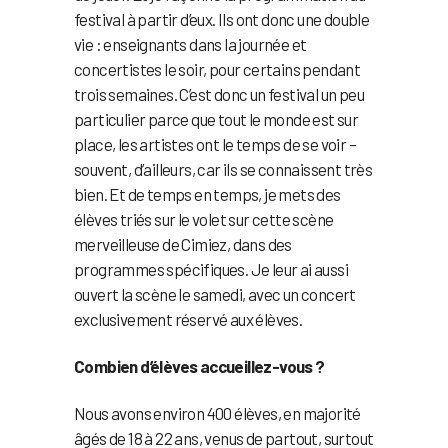
festival à partir d’eux. Ils ont donc une double
vie : enseignants dans la journée et
concertistes le soir, pour certains pendant
trois semaines. C’est donc un festival un peu
particulier parce que tout le monde est sur
place, les artistes ont le temps de se voir –
souvent, d’ailleurs, car ils se connaissent très
bien. Et de temps en temps, je mets des
élèves triés sur le volet sur cette scène
merveilleuse de Cimiez, dans des
programmes spécifiques. Je leur ai aussi
ouvert la scène le samedi, avec un concert
exclusivement réservé aux élèves.
Combien d’élèves accueillez-vous ?
Nous avons environ 400 élèves, en majorité
âgés de 18 à 22 ans, venus de partout, surtout