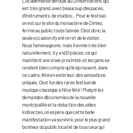
L’Académie se déroule au Conservatoire, qui
est très grand, avec beaucoup d’espaces,
d’instruments, de studios… Pour le festival,
on est sur le site du monastère de Cimiez,
fermé au public toute l’année. C’est donc la
seule occasion d’y entrer et de le visiter.
Nous l’aménageons, mais il sonne très bien
naturellement. Il y a 400 places, ce qui
maintient une vraie proximité, et les gens se
rendent bien compte qu’ils éprouvent, dans
ce cadre, l’été en extérieur, des sensations
uniques. C’est l’un des rares festival de
musique classique à Nice l’été ! Malgré les
demandes d’économies de la nouvelle
municipalité et la réduction des aides
indirectes, on espère que cette belle
manifestation va survivre, pour le plus grand
bonheur du public local et de tous ceux qui