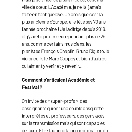
ville de cœur. L’Académie, je ne l’ai jamais
faite en tant qu’élève. Je crois que c’est la
plus ancienne d’Europe, elle fête ses 70 ans
l’année prochaine ! Je la dirige depuis 2018,
et j’y ai été professeure pendant plus de 25
ans, comme certains musiciens, les
pianistes François Chaplin, Bruno Rigutto, le
violoncelliste Marc Coppey et bien d’autres,
qui aiment y venir et y revenir…
Comment s’articulent Académie et
Festival ?
On invite des « super-profs », des
enseignants qui ont une double casquette,
interprètes et professeurs, des gens axés
sur la transmission mais qui sont capables
de jouer. Et je façonne la programmation du