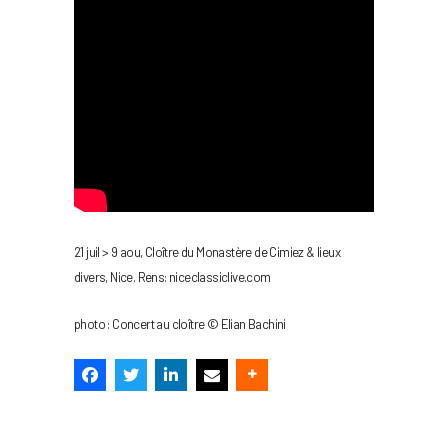
21 juil > 9 aou, Cloître du Monastère de Cimiez & lieux
divers, Nice. Rens: niceclassiclive.com
photo : Concert au cloître © Elian Bachini