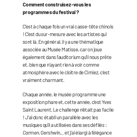
Comment construisez-vous les
programmes du festival ?
C’est à chaque fois un vrai casse-tête chinois
! C’est du sur-mesure avec les artistes qui
sont là. En général, il y a une thématique
associée au Musée Matisse, car on joue
également dans l’auditorium qu’il nous prête
et, bien que n’ayant rien à voir comme
atmosphère avec le cloître de Cimiez, c’est
vraiment charmant.
Chaque année, le musée programme une
exposition phare et, cette année, c’est Yves
Saint Laurent. Le challenge n’était pas facile
! J’ai donc établi un parallèle avec les
musiques qu’il a utilisées dans ses défilés :
Carmen
, Gershwin… et j’ai élargi à l’élégance