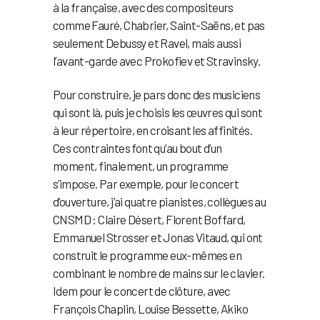
à la française, avec des compositeurs
comme Fauré, Chabrier, Saint-Saëns, et pas
seulement Debussy et Ravel, mais aussi
l’avant-garde avec Prokofiev et Stravinsky.
Pour construire, je pars donc des musiciens
qui sont là, puis je choisis les œuvres qui sont
à leur répertoire, en croisant les affinités.
Ces contraintes font qu’au bout d’un
moment, finalement, un programme
s’impose. Par exemple, pour le concert
d’ouverture, j’ai quatre pianistes, collègues au
CNSMD : Claire Désert, Florent Boffard,
Emmanuel Strosser et Jonas Vitaud, qui ont
construit le programme eux-mêmes en
combinant le nombre de mains sur le clavier.
Idem pour le concert de clôture, avec
François Chaplin, Louise Bessette, Akiko