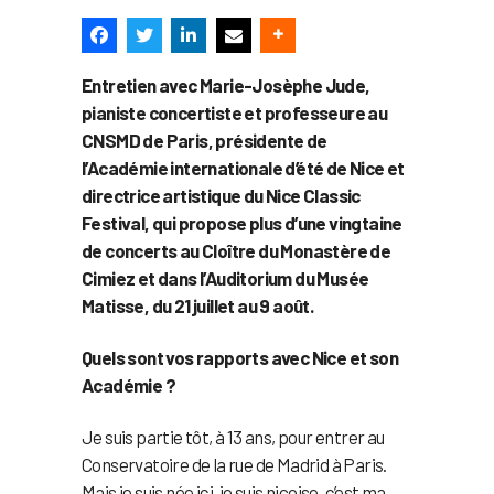
Entretien avec Marie-Josèphe Jude,
pianiste concertiste et professeure au
CNSMD de Paris, présidente de
l’Académie internationale d’été de Nice et
directrice artistique du Nice Classic
Festival, qui propose plus d’une vingtaine
de concerts au Cloître du Monastère de
Cimiez et dans l’Auditorium du Musée
Matisse, du 21 juillet au 9 août.
Quels sont vos rapports avec Nice et son
Académie ?
Je suis partie tôt, à 13 ans, pour entrer au
Conservatoire de la rue de Madrid à Paris.
Mais je suis née ici, je suis niçoise, c’est ma