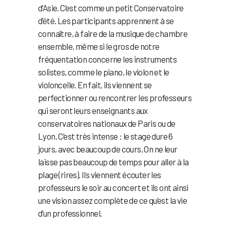
d’Asie. C’est comme un petit Conservatoire
d’été. Les participants apprennent à se
connaître, à faire de la musique de chambre
ensemble, même si le gros de notre
fréquentation concerne les instruments
solistes, comme le piano, le violon et le
violoncelle. En fait, ils viennent se
perfectionner ou rencontrer les professeurs
qui seront leurs enseignants aux
conservatoires nationaux de Paris ou de
Lyon. C’est très intense : le stage dure 6
jours, avec beaucoup de cours. On ne leur
laisse pas beaucoup de temps pour aller à la
plage (rires). Ils viennent écouter les
professeurs le soir au concert et ils ont ainsi
une vision assez complète de ce qu’est la vie
d’un professionnel.