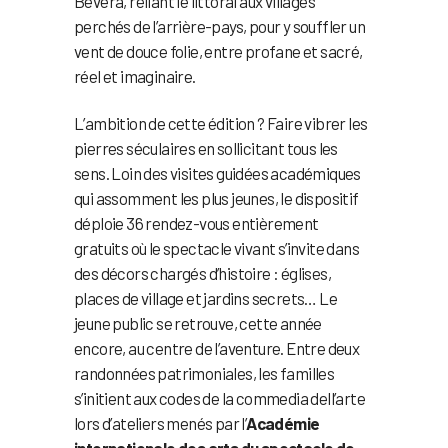
Bévéra, reliant le littoral aux villages
perchés de l’arrière-pays, pour y souffler un
vent de douce folie, entre profane et sacré,
réel et imaginaire.
L’ambition de cette édition ? Faire vibrer les
pierres séculaires en sollicitant tous les
sens. Loin des visites guidées académiques
qui assomment les plus jeunes, le dispositif
déploie 36 rendez-vous entièrement
gratuits où le spectacle vivant s’invite dans
des décors chargés d’histoire : églises,
places de village et jardins secrets… Le
jeune public se retrouve, cette année
encore, au centre de l’aventure. Entre deux
randonnées patrimoniales, les familles
s’initient aux codes de la commedia dell’arte
lors d’ateliers menés par l’
Académie
internationale des arts du spectacle de