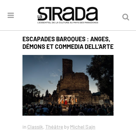
ESCAPADES BAROQUES : ANGES,
DÉMONS ET COMMEDIA DELL’ARTE
in
Classik
,
Théâtre
by
Michel Sajn