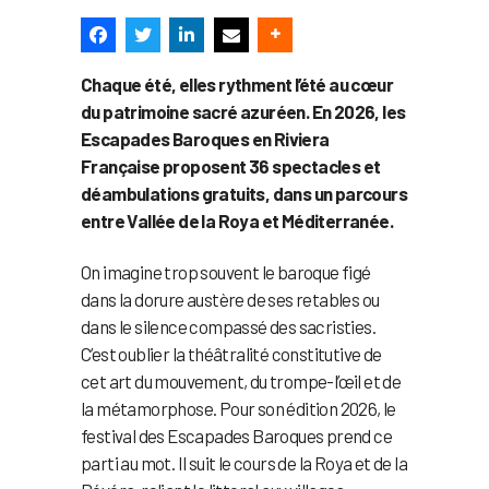
Chaque été, elles rythment l’été au cœur
du patrimoine sacré azuréen. En 2026, les
Escapades Baroques en Riviera
Française proposent 36 spectacles et
déambulations gratuits, dans un parcours
entre Vallée de la Roya et Méditerranée.
On imagine trop souvent le baroque figé
dans la dorure austère de ses retables ou
dans le silence compassé des sacristies.
C’est oublier la théâtralité constitutive de
cet art du mouvement, du trompe-l’œil et de
la métamorphose. Pour son édition 2026, le
festival des Escapades Baroques prend ce
parti au mot. Il suit le cours de la Roya et de la