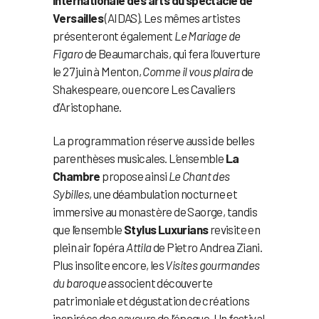
Versailles
(AIDAS). Les mêmes artistes
présenteront également
Le Mariage de
Figaro
de Beaumarchais, qui fera l’ouverture
le 27 juin à Menton,
Comme il vous plaira
de
Shakespeare, ou encore Les Cavaliers
d’Aristophane.
La programmation réserve aussi de belles
parenthèses musicales. L’ensemble
La
Chambre
propose ainsi
Le Chant des
Sybilles
, une déambulation nocturne et
immersive au monastère de Saorge, tandis
que l’ensemble
Stylus Luxurians
revisite en
plein air l’opéra
Attila
de Pietro Andrea Ziani.
Plus insolite encore, les
Visites gourmandes
du baroque
associent découverte
patrimoniale et dégustation de créations
inspirées des saveurs de l’époque. Un festival