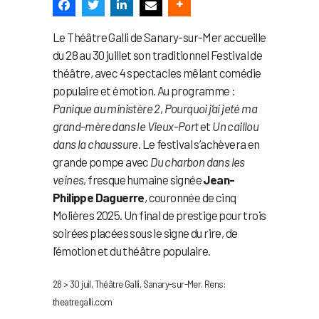
Le Théâtre Galli de Sanary-sur-Mer accueille
du 28 au 30 juillet son traditionnel Festival de
théâtre, avec 4 spectacles mêlant comédie
populaire et émotion. Au programme :
Panique au ministère 2
,
Pourquoi j’ai jeté ma
grand-mère dans le Vieux-Port
et
Un caillou
dans la chaussure
. Le festival s’achèvera en
grande pompe avec
Du charbon dans les
veines
, fresque humaine signée
Jean-
Philippe Daguerre
, couronnée de cinq
Molières 2025. Un final de prestige pour trois
soirées placées sous le signe du rire, de
l’émotion et du théâtre populaire.
28 > 30 juil, Théâtre Galli, Sanary-sur-Mer. Rens:
theatregalli.com